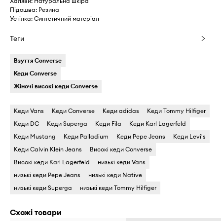
Халяви: Натуральна шкіра
Підошва: Резина
Устілка: Синтетичний матеріал
Теги
Взуття Converse
Кеди Converse
Жіночі високі кеди Converse
Кеди Vans
Кеди Converse
Кеди adidas
Кеди Tommy Hilfiger
Кеди DC
Кеди Superga
Кеди Fila
Кеди Karl Lagerfeld
Кеди Mustang
Кеди Palladium
Кеди Pepe Jeans
Кеди Levi's
Кеди Calvin Klein Jeans
Високі кеди Converse
Високі кеди Karl Lagerfeld
низькі кеди Vans
низькі кеди Pepe Jeans
низькі кеди Native
низькі кеди Superga
низькі кеди Tommy Hilfiger
Схожі товари