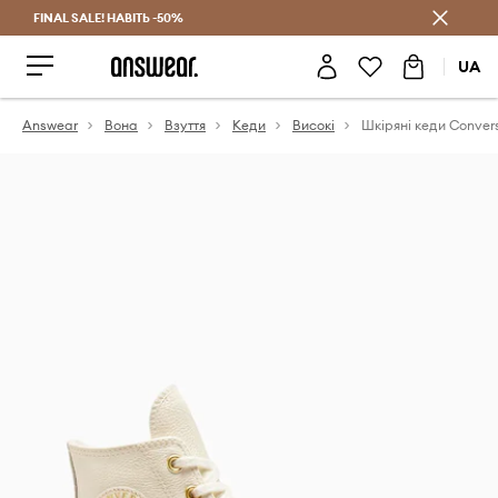
FINAL SALE! НАВІТЬ -50%
Заощаджуй з Answear Club
UA
Answear
Вона
Взуття
Кеди
Високі