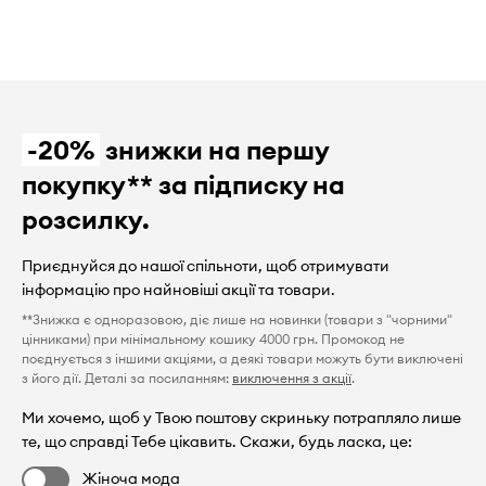
-20%
знижки на першу
покупку** за підписку на
розсилку.
Приєднуйся до нашої спільноти, щоб отримувати
інформацію про найновіші акції та товари.
**Знижка є одноразовою, діє лише на новинки (товари з "чорними"
цінниками) при мінімальному кошику 4000 грн. Промокод не
поєднується з іншими акціями, а деякі товари можуть бути виключені
з його дії. Деталі за посиланням:
виключення з акції
.
Ми хочемо, щоб у Твою поштову скриньку потрапляло лише
те, що справді Тебе цікавить. Скажи, будь ласка, це:
Жіноча мода