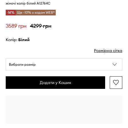
жіночі колір білий A12764C
-16%
Ще -10% з кодом WEB*
3589 грн
4299 грн
Колір:
білий
Розмірна сітка
Вибрати розмір
Додати у Кошик