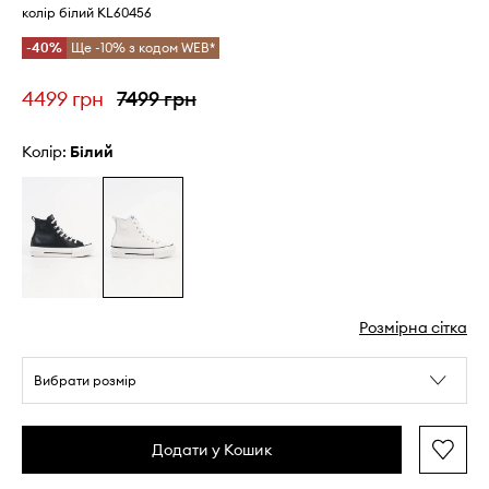
колір білий KL60456
-40%
Ще -10% з кодом WEB*
4499 грн
7499 грн
Колір:
білий
Розмірна сітка
Вибрати розмір
Додати у Кошик