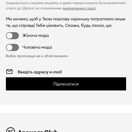
поєднується з іншими акціями, а деякі товари можуть бути виключені
з його дії. Деталі за посиланням:
виключення з акції
.
Ми хочемо, щоб у Твою поштову скриньку потрапляло лише
те, що справді Тебе цікавить. Скажи, будь ласка, це:
Жіноча мода
Чоловіча мода
Вибір пропозиції не є обов'язковим.
Підписатися