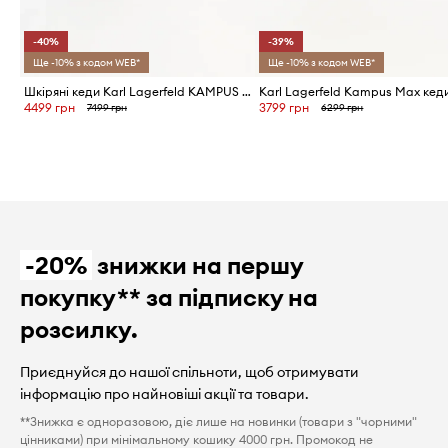
-40%
-39%
Ще -10% з кодом WEB*
Ще -10% з кодом WEB*
Шкіряні кеди Karl Lagerfeld KAMPUS MAX NFT
4499 грн
3799 грн
7499 грн
6299 грн
-20%
знижки на першу
покупку** за підписку на
розсилку.
Приєднуйся до нашої спільноти, щоб отримувати
інформацію про найновіші акції та товари.
**Знижка є одноразовою, діє лише на новинки (товари з "чорними"
цінниками) при мінімальному кошику 4000 грн. Промокод не