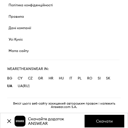
Політика конфіденційності
Правила
Дані компанії
Усі Кукіс
Мапа сайту
WEARETHEANSWEAR IN:
BG
CY
CZ
GR
HR
HU
IT
PL
RO
SI
SK
UA
UA(RU)
Вміст цього веб-сайту захищений авторським правом і належить
Answear.com S.A.
Скачайте додаток
Скачати
ANSWEAR