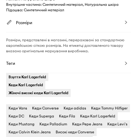
Внутрішня частина: Синтетичний матеріал, Натуральна шкіра
Підошва: Синтетичний матеріал
Розміри
Розміри, представлені в магазині, перераховані за стандартною
європейською сіткою розмірів. На етикетці доставленого товару
вказано оригінальне маркування виробника.
Теги
Взуття Karl Lagerfeld
Кеди Karl Lagerfeld
Жіночі високі кеди Karl Lagerfeld
Кеди Vans
Кеди Converse
Кеди adidas
Кеди Tommy Hilfiger
Кеди DC
Кеди Superga
Кеди Fila
Кеди Karl Lagerfeld
Кеди Mustang
Кеди Palladium
Кеди Pepe Jeans
Кеди Levi's
Кеди Calvin Klein Jeans
Високі кеди Converse