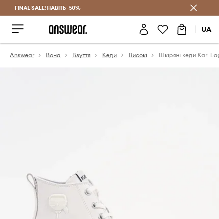
FINAL SALE! НАВІТЬ -50%
Заощаджуй з Answear Club
UA
Answear
Вона
Взуття
Кеди
Високі