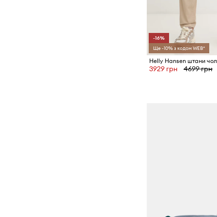
-16%
Ще -10% з кодом WEB*
3929 грн
4699 грн