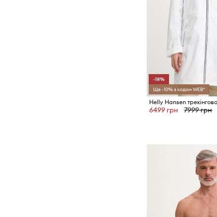
-18%
Ще -10% з кодом WEB*
6499 грн
7999 грн