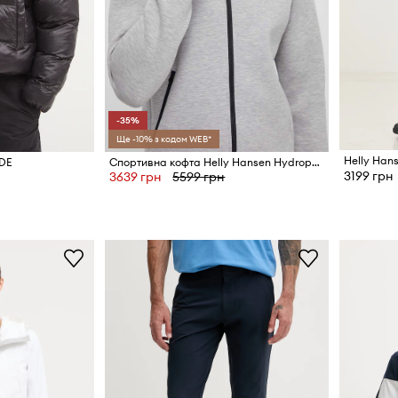
-35%
Ще -10% з кодом WEB*
ADE
Спортивна кофта Helly Hansen Hydropower Ocean 2.0
3199 грн
3639 грн
5599 грн