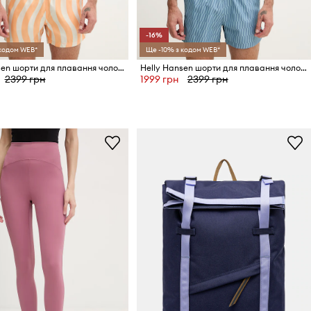
-16%
 кодом WEB*
Ще -10% з кодом WEB*
Helly Hansen шорти для плавання чоловічі NEWPORT
Helly Hansen шорти для плавання чоловічі NEWPORT
2399 грн
1999 грн
2399 грн