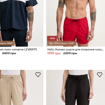
-16%
 кодом WEB*
Ще -10% з кодом WEB*
sen поло чоловіче LEVANTE
Helly Hansen шорти для плавання чоловічі CASCAIS
3499 грн
1999 грн
2399 грн