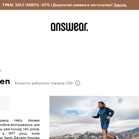
рн)
FINAL SALE НАВІТЬ -50% | Додаткові знижки в застосунку!
Лише оригінальні товари
Заощаджуй з Answear Clu
Заходь
n
sen
Кількість вибраних товарів: 532
бренд Helly Hansen
сійне екіпірування для
ь уже понад 140 років.
 в 1877 році, коли
ан Хеллі Джуелл Хансен