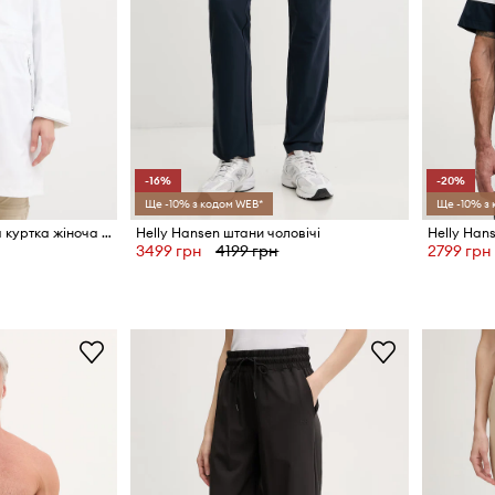
-16%
-20%
Ще -10% з кодом WEB*
Ще -10% з
Helly Hansen трекінгова куртка жіноча WESTPORT
Helly Hansen штани чоловічі
Helly Han
3499 грн
4199 грн
2799 грн