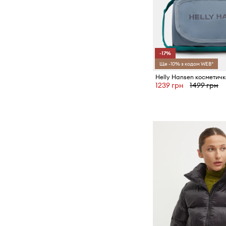
-17%
Ще -10% з кодом WEB*
Helly Hansen косметич
1239 грн
1499 грн