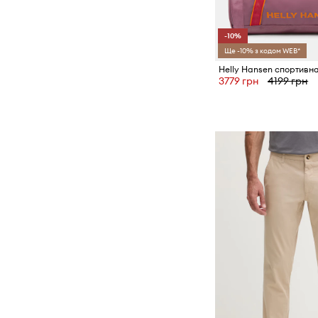
-10%
Ще -10% з кодом WEB*
3779 грн
4199 грн