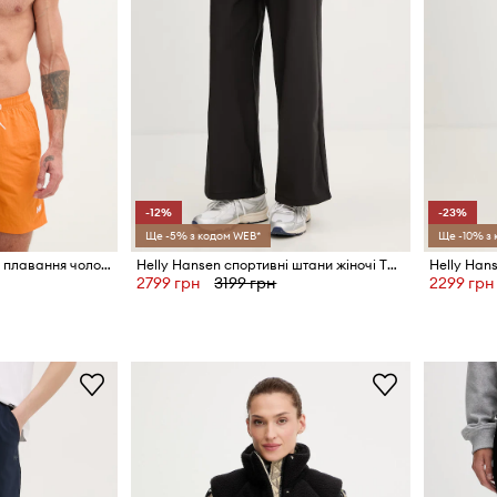
-12%
-23%
Ще -5% з кодом WEB*
Ще -10% з
Helly Hansen шорти для плавання чоловічі CALSHOT
Helly Hansen спортивні штани жіночі THALIA
Helly Han
2799 грн
3199 грн
2299 грн