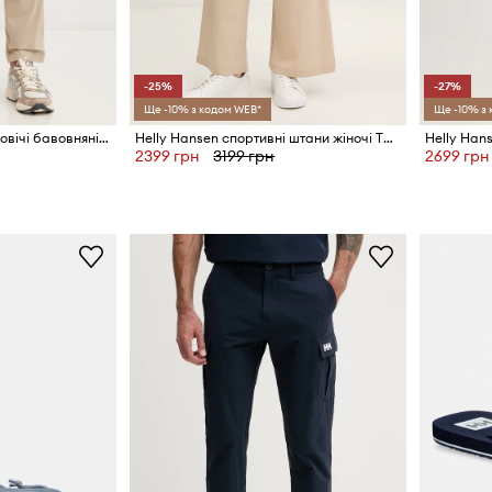
-25%
-27%
Ще -10% з кодом WEB*
Ще -10% з
Helly Hansen штани чоловічі бавовняні з еластаном BRYGGEN
Helly Hansen спортивні штани жіночі THALIA
Helly Hans
2399 грн
3199 грн
2699 грн