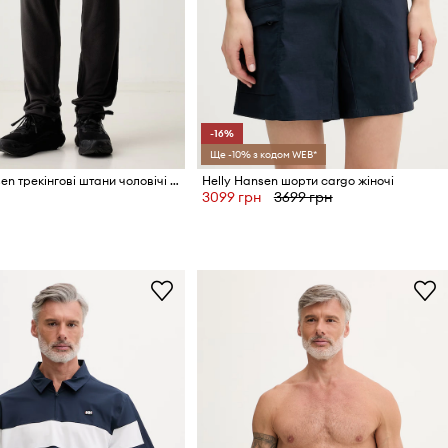
-16%
Ще -10% з кодом WEB*
Helly Hansen трекінгові штани чоловічі DAYBREAKER FLEECE
Helly Hansen шорти cargo жіночі
3099 грн
3699 грн