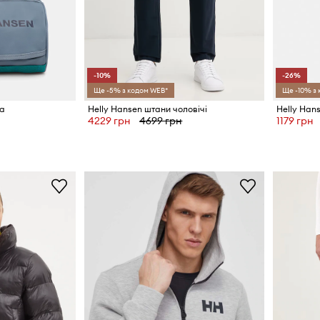
-10%
-26%
Ще -5% з кодом WEB*
Ще -10% з
ка
Helly Hansen штани чоловічі
Helly Han
4229 грн
4699 грн
1179 грн