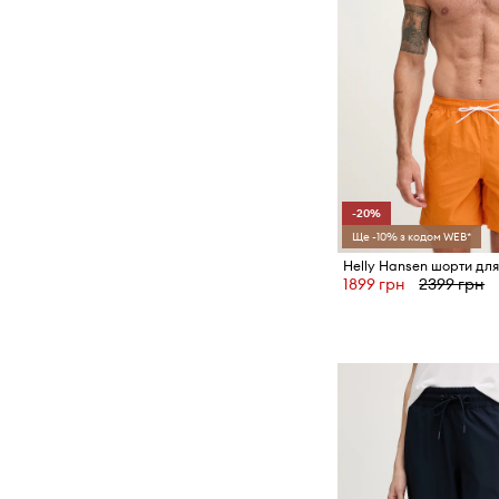
-20%
Ще -10% з кодом WEB*
1899 грн
2399 грн