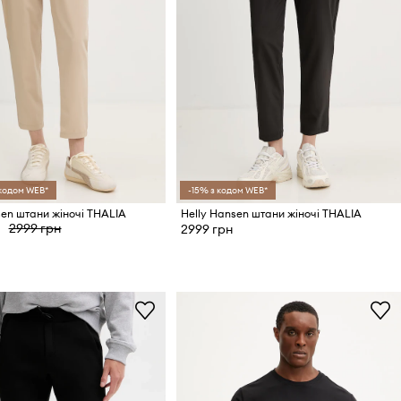
 кодом WEB*
-15% з кодом WEB*
sen штани жіночі THALIA
Helly Hansen штани жіночі THALIA
2999 грн
2999 грн