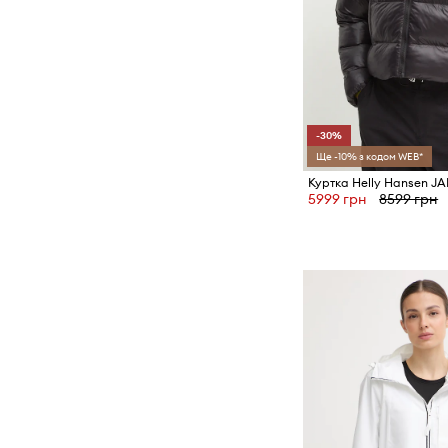
-30%
Ще -10% з кодом WEB*
Куртка Helly Hansen J
5999 грн
8599 грн