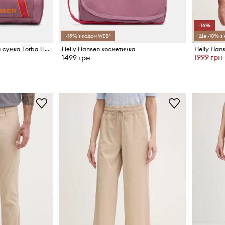
-16%
-15% з кодом WEB*
Ще -10% з
Helly Hansen спортивна сумка Torba Helly Hansen Duffel 2 30L 68006 990
Helly Hansen косметичка
1999 грн
1499 грн