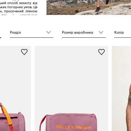
ий спосіб захисту від
ьких погодних умов. Це
он, просочений лляною
 так і народився
нд Helly Hansen.
Розділ
Розмір виробника
Колір