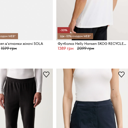
-33%
 кодом WEB*
Ще -10% з кодом WEB*
sen в'єтнамки жіночі SOLA
Футболка Helly Hansen SKOG RECYCLED GRAPHIC
1599 грн
1389 грн
2099 грн