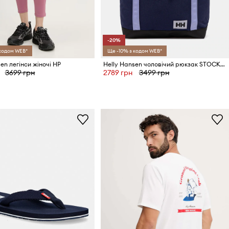
-20%
 кодом WEB*
Ще -10% з кодом WEB*
en легінси жіночі HP
Helly Hansen чоловічий рюкзак STOCKHOLM
3699 грн
2789 грн
3499 грн