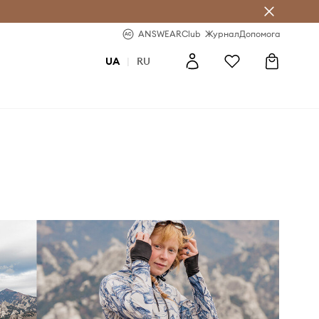
b
-20% на перше замовлення
ANSWEARClub
Журнал
Допомога
UA
|
RU