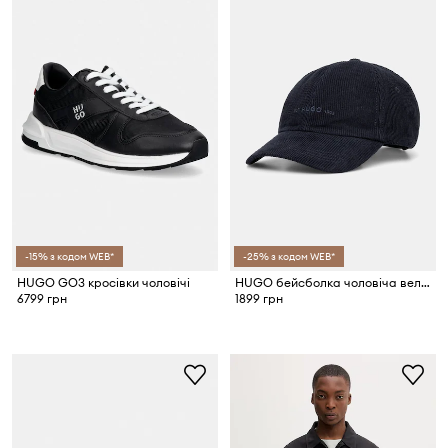
-15% з кодом WEB*
-25% з кодом WEB*
HUGO GO3 кросівки чоловічі
HUGO бейсболка чоловіча вельветова Mett-CO
6799 грн
1899 грн