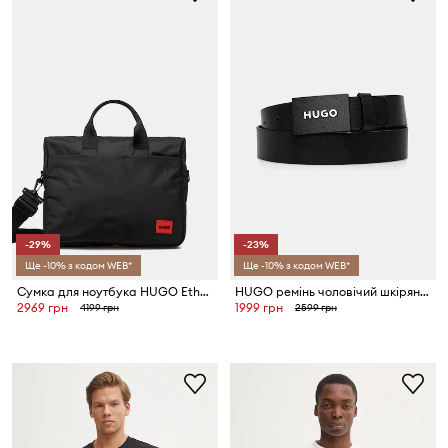
-29%
-23%
Ще -10% з кодом WEB*
Ще -10% з кодом WEB*
Сумка для ноутбука HUGO Ethon 3.0_S d case
HUGO ремінь чоловічий шкіряний Gilao-Z_Sz35
2969 грн
1999 грн
4199 грн
2599 грн