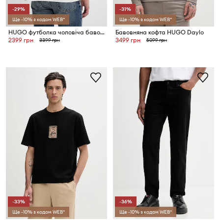
-29%
-31%
Ще -10% з кодом WEB*
Ще -10% з кодом WEB*
HUGO футболка чоловіча бавовняна Domans
Бавовняна кофта HUGO Daylo
2399 грн
3499 грн
3399 грн
5099 грн
-33%
-36%
Ще -10% з кодом WEB*
Ще -10% з кодом WEB*