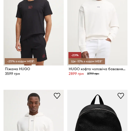
-23%
-25% з кодом WEB*
Ще -10% з кодом WEB*
Піжама HUGO
HUGO кофта чоловіча бавовняна Dapocrew
3599 грн
2899 грн
3799 грн