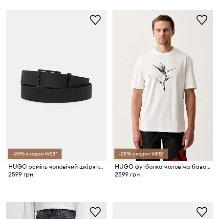
-25% з кодом WEB*
-25% з кодом WEB*
HUGO ремінь чоловічий шкіряний Gabriel_Sz35
HUGO футболка чоловіча бавовняна Darise
2599 грн
2599 грн