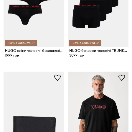
-25% з кодом WEB*
-25% з кодом WEB*
HUGO сліпи чоловічі бавовняні з еластаном HIPBRIEF TRIPLETPACK 3 шт.
HUGO боксери чоловічі TRUNK FIVE PACK 5 шт.
1999 грн
3099 грн