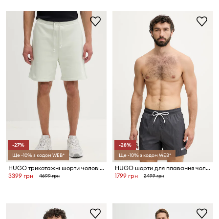
-27%
-28%
Ще -10% з кодом WEB*
Ще -10% з кодом WEB*
HUGO трикотажні шорти чоловічі бавовняні Daronso
HUGO шорти для плавання чоловічі HAITI
3399 грн
1799 грн
4699 грн
2499 грн