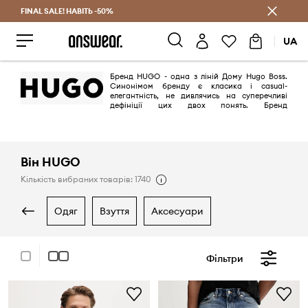
FINAL SALE! НАВІТЬ -50%
Заощаджуй з Answear Club
UA
Бренд HUGO - одна з ліній Дому Hugo Boss.
Синонімом бренду є класика і сasual-
елегантність, не дивлячись на суперечливі
дефініції цих двох понять. Бренд
представлений на ANSWEAR.ua, починаючи з сезону AW20/21.
Він HUGO
Кількість вибраних товарів: 1740
одяг
взуття
аксесуари
Фільтри