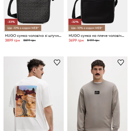
-33%
-32%
Ще -10% з кодом WEB*
Ще -10% з кодом WEB*
HUGO сумка чоловіча зі штучної шкіри Quantic
HUGO сумка на плече чоловіча зі штучної шкіри QUANTIC NS ZIP
3899 грн
3699 грн
5899 грн
5499 грн