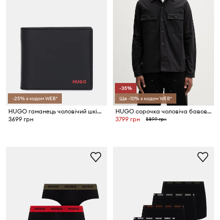
-35%
-25% з кодом WEB*
Ще -10% з кодом WEB*
HUGO гаманець чоловічий шкіряний Tibby_2.0_4cc coin
HUGO сорочка чоловіча бавовняна Epoldo
3699 грн
3799 грн
5899 грн