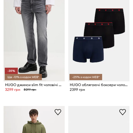
-35%
Ще -10% з кодом WEB*
-25% з кодом WEB*
HUGO джинси slim fit чоловічі HUGO 708
HUGO облягаючі боксери чоловічі з модалем TRUNK TRIPLET TITAN 3 шт.
3299 грн
2399 грн
5099 грн