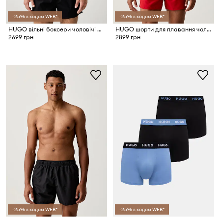
-25% з кодом WEB*
-25% з кодом WEB*
HUGO вільні боксери чоловічі бавовняні WOVEN BOXER TRIPLET 3 шт.
HUGO шорти для плавання чоловічі TIKI
2699 грн
2899 грн
-25% з кодом WEB*
-25% з кодом WEB*