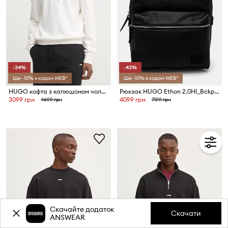
-34%
-43%
Ще -10% з кодом WEB*
Ще -10% з кодом WEB*
HUGO кофта з капюшоном чоловіча бавовняна Dapo
Рюкзак HUGO Ethon 2.0HI_Bckpck N
3099 грн
4099 грн
4699 грн
7199 грн
Скачайте додаток
Скачати
ANSWEAR