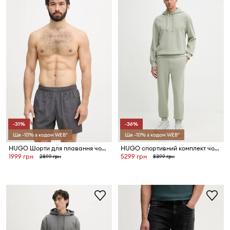
-31%
-36%
Ще -10% з кодом WEB*
Ще -10% з кодом WEB*
HUGO Шорти для плавання чоловічі TONAL_LOGO
HUGO спортивний комплект чоловічий бавовняний DapoDayote
1999 грн
5299 грн
2899 грн
8399 грн