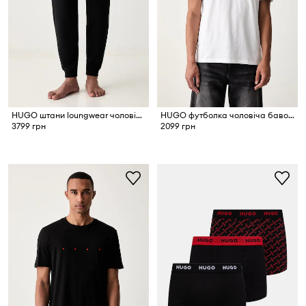
HUGO штани loungwear чоловічі з бавовною NOAH PANTS
HUGO футболка чоловіча бавовняна Dorosi
3799 грн
2099 грн