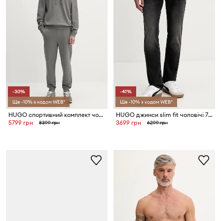
-30%
-41%
Ще -10% з кодом WEB*
Ще -10% з кодом WEB*
HUGO спортивний комплект чоловічий бавовняний DapoDayote
HUGO джинси slim fit чоловічі 708
5799 грн
3699 грн
8399 грн
6299 грн