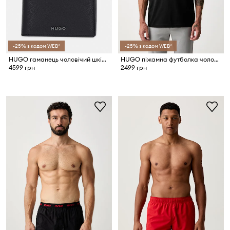
-25% з кодом WEB*
-25% з кодом WEB*
HUGO гаманець чоловічий шкіряний HUKE_4cc Coin
HUGO піжамна футболка чоловіча бавовняна EZRA T-SHIRT
4599 грн
2499 грн