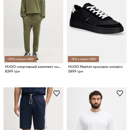
-25% з кодом WEB*
-15% з кодом WEB*
HUGO спортивний комплект чоловічий бавовняний DapoDayote
HUGO Neston кросівки чоловічі
8399 грн
5899 грн