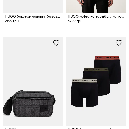
HUGO боксери чоловічі бавовняні з еластаном BOXERBR TRIPLET PACK 3-пак
HUGO кофта на застібці з капюшоном чоловіча бавовняна Darisohood
2199 грн
6299 грн