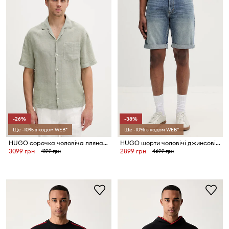
-26%
-38%
Ще -10% з кодом WEB*
Ще -10% з кодом WEB*
HUGO сорочка чоловіча лляна Exolino
HUGO шорти чоловічі джинсові HUGO 838/S
3099 грн
2899 грн
4199 грн
4699 грн