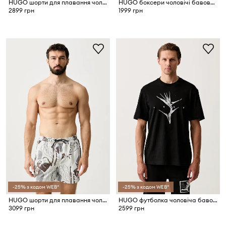
HUGO шорти для плавання чоловічі TONAL_LOGO
HUGO боксери чоловічі бавовняні з еластаном TRUNK TRIPLET PACK 3-pack
2899 грн
1999 грн
-25% з кодом WEB*
-25% з кодом WEB*
HUGO шорти для плавання чоловічі CALALA
HUGO футболка чоловіча бавовняна Darise
3099 грн
2599 грн