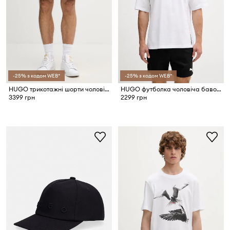
-25% з кодом WEB*
-25% з кодом WEB*
HUGO трикотажні шорти чоловічі з бавовною NAUTIX SHORTS
HUGO футболка чоловіча бавовняна TIKI T-SHIRT
3399 грн
2299 грн