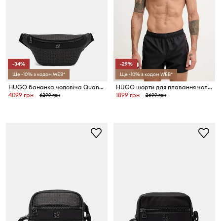
-34%
-29%
Ще -10% з кодом WEB*
Ще -10% з кодом WEB*
HUGO бананка чоловіча Quantic_M_Bumbag
HUGO шорти для плавання чоловічі TIKI
4099 грн
1899 грн
6299 грн
2699 грн