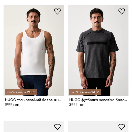
-25% з кодом WEB*
-25% з кодом WEB*
HUGO топ чоловічий бавовняний TANK TOP TRIPL. PACK 3 шт.
HUGO футболка чоловіча бавовняна Dalik
1999 грн
2999 грн