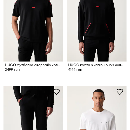
HUGO футболка оверсайз чоловіча з бавовною NOAH T-SHIRT
HUGO кофта з капюшоном чоловіча з бавовною NOAH HOODIE
2499 грн
4199 грн