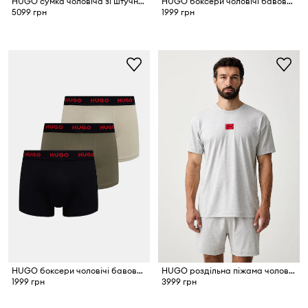
HUGO сумка чоловіча зі штучної шкіри Ethon2.0HI_DMN_ewZip
HUGO боксери чоловічі бавовняні з еластаном BOXERBR TRIPLET PACK 3 шт.
5099 грн
1999 грн
HUGO боксери чоловічі бавовняні з еластаном TRUNK TRIPLET PACK 3 шт.
HUGO роздільна піжама чоловіча GALAXY SHORT SET
1999 грн
3999 грн