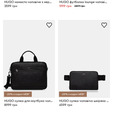
HUGO намисто чоловіче з нержавіючої сталі E-MIXCHAIN-NEC
HUGO футболка lounge чоловіча бавовняна з еластаном TADE T-SHIRT
3599 грн
1999 грн
2899 грн
-25% з кодом WEB*
-25% з кодом WEB*
HUGO сумка для ноутбука чоловіча HUKE_DOC CASE
HUGO сумка чоловіча шкіряна GO-BAG CROSSOVER
8999 грн
6599 грн