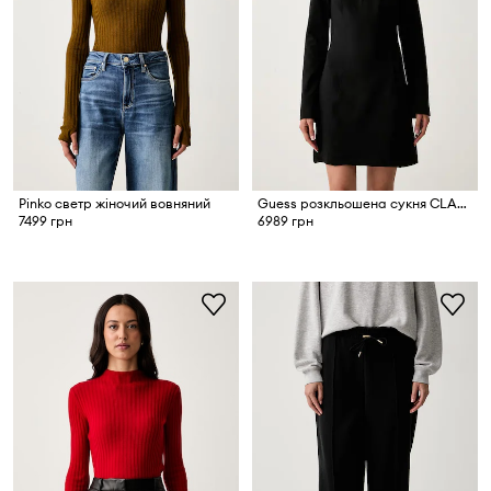
Pinko светр жіночий вовняний
Guess розкльошена сукня CLAUDIE
7499 грн
6989 грн