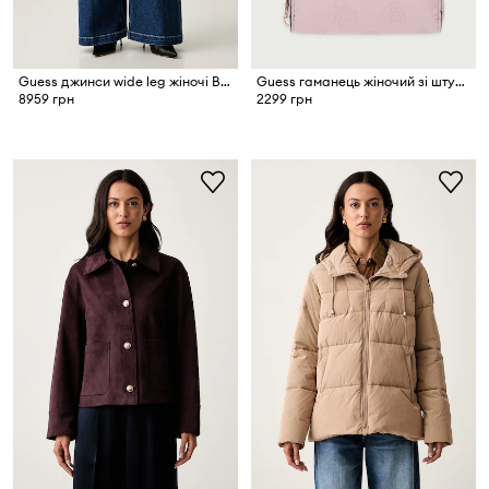
Guess джинси wide leg жіночі BELLAGIO
Guess гаманець жіночий зі штучної шкіри CARMELLA
8959 грн
2299 грн