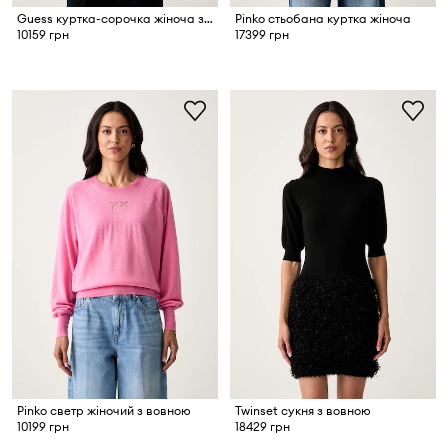
Guess куртка-сорочка жіноча з імітації замші GRACE
Pinko стьобана куртка жіноча
10159 грн
17399 грн
Pinko светр жіночий з вовною
Twinset сукня з вовною
10199 грн
18429 грн