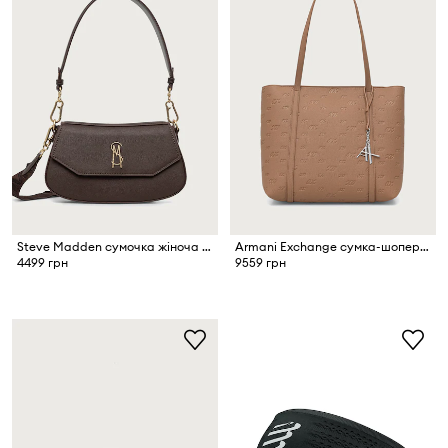
Steve Madden сумочка жіноча Blyon-C
Armani Exchange сумка-шопер жіноча зі штучної шкіри
4499 грн
9559 грн