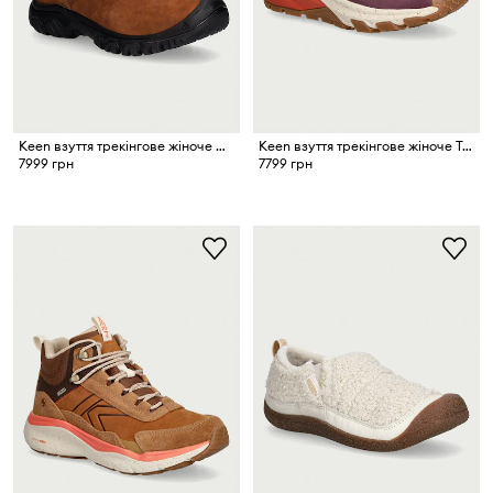
Keen взуття трекінгове жіноче GRETA BOOT II WP
Keen взуття трекінгове жіноче TARGHEE APEX MID WP
7999 грн
7799 грн