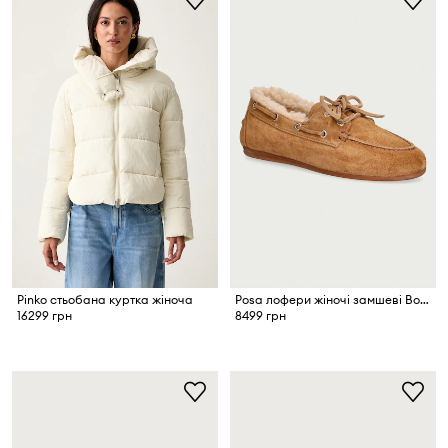
Pinko стьобана куртка жіноча
Posa лофери жіночі замшеві Boat Loafer
16299 грн
8499 грн