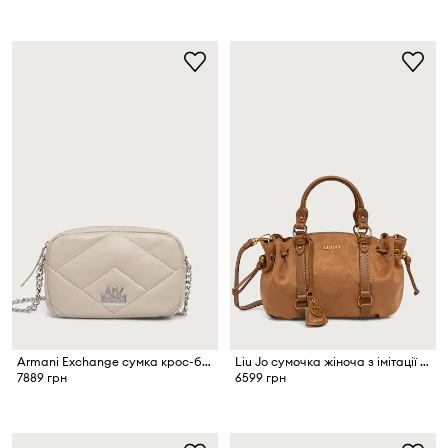
Armani Exchange сумка крос-боді жіноча зі штучної шкіри
Liu Jo сумочка жіноча з імітації замші
7889 грн
6599 грн