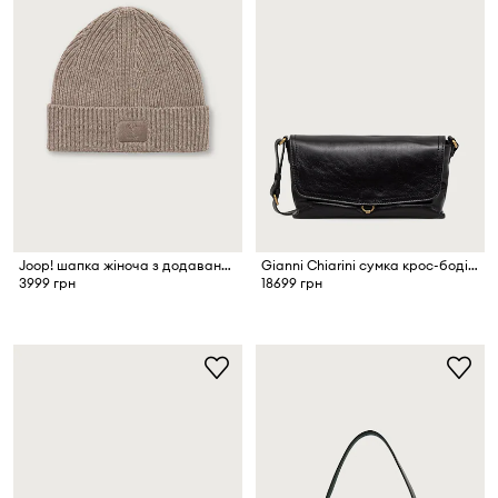
Joop! шапка жіноча з додаванням вовни
Gianni Chiarini сумка крос-боді жіноча шкіряна EUGENIA
3999 грн
18699 грн