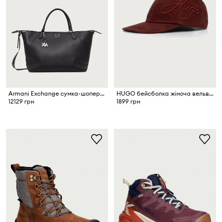
Armani Exchange сумка-шопер жіноча зі штучної шкіри
HUGO бейсболка жіноча вельветова Angye-CO
12129 грн
1899 грн