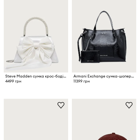
Steve Madden сумка крос-боді жіноча Bcosette
Armani Exchange сумка-шопер жіноча зі штучної шкіри
4499 грн
11399 грн