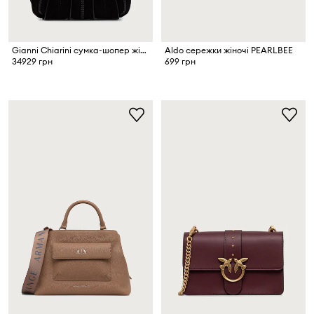
Gianni Chiarini сумка-шопер жіноча замшева DUA
Aldo сережки жіночі PEARLBEE
34929 грн
699 грн