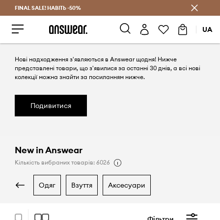
FINAL SALE! НАВІТЬ -50%
Заощаджуй з Answear Club
UA
Нові надходження з'являються в Answear щодня! Нижче
представлені товари, що з'явилися за останні 30 днів, а всі нові
колекції можна знайти за посиланням нижче.
Подивитися
New in Answear
Кількість вибраних товарів: 6026
одяг
взуття
аксесуари
Фільтри