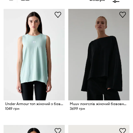
Under Armour топ жіночий з бавовною Rival Muscle Tank
Muuv лонгслів жіночий бавовняний RIO
1049 грн
3699 грн