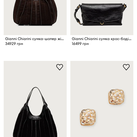
Gianni Chiarini сумка-шопер жіноча замшева DUA
Gianni Chiarini сумка крос-боді жіноча шкіряна EUGENIA
34929 грн
16499 грн