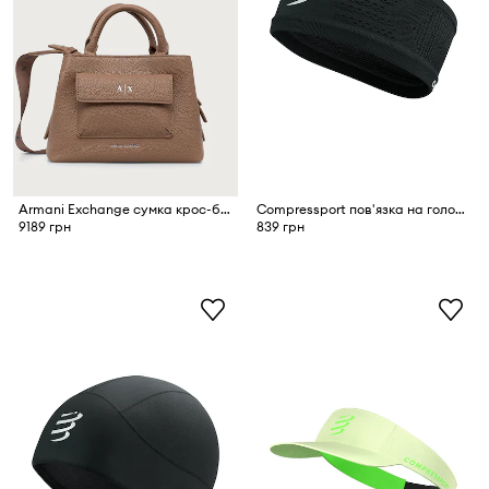
Armani Exchange сумка крос-боді жіноча зі штучної шкіри
Compressport пов'язка на голову жіноча On/Off
9189 грн
839 грн