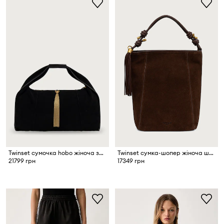
Twinset сумочка hobo жіноча замшева
Twinset сумка-шопер жіноча шкіряна
21799 грн
17349 грн