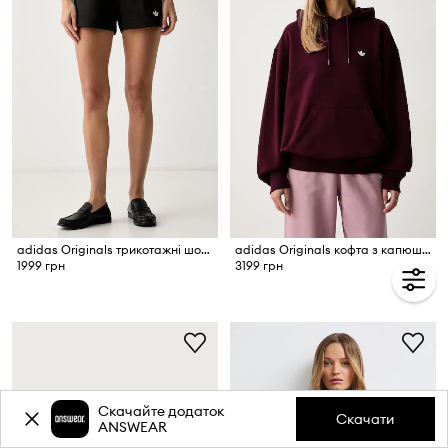
adidas Originals трикотажні шорти жіночі з бавовною Lace Injection
adidas Originals кофта з капюшоном жіноча з бавовною Essentials
1999 грн
3199 грн
Скачайте додаток
Скачати
ANSWEAR