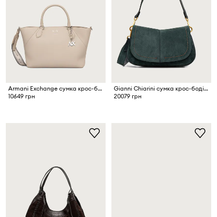
Armani Exchange сумка крос-боді жіноча зі штучної шкіри
Gianni Chiarini сумка крос-боді жіноча замшева HELENA ROUND
10649 грн
20079 грн