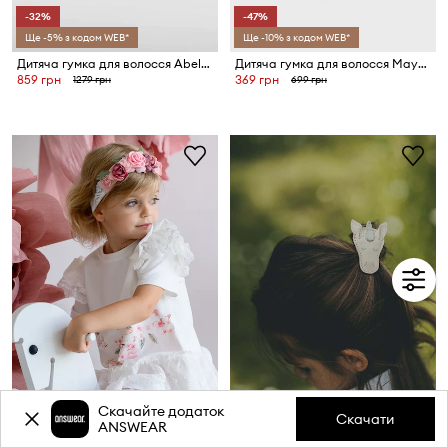
-32%
-47%
Ще -5% з кодом WEB*
Ще -10% з кодом WEB*
Дитяча гумка для волосся Abel&Lula
Дитяча гумка для волосся Mayoral
859 грн
369 грн
1279 грн
699 грн
Скачайте додаток
-44%
-12%
Скачати
ANSWEAR
Ще -10% з кодом WEB*
Ще -10% з кодом WEB*