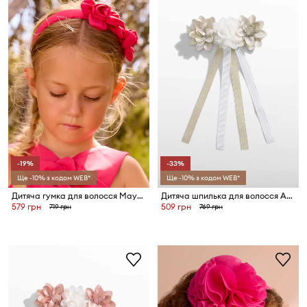
-19%
-33%
Ще -10% з кодом WEB*
Ще -10% з кодом WEB*
Дитяча гумка для волосся Mayoral
Дитяча шпилька для волосся Abel&Lula
579 грн
509 грн
719 грн
769 грн