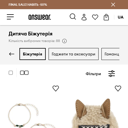
FINAL SALE! НАВІТЬ -50%
Заощаджуй з Answear Club
UA
Дитяча Біжутерія
Кількість вибраних товарів: 88
біжутерія
гаджети та аксесуари
гаманці
Фільтри