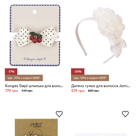
-17%
-30%
Ще -10% з кодом WEB*
Ще -10% з кодом WEB*
Konges Sløjd шпильки для волосся дитячі CHERRY DOT HAIR CLIP
Дитяча гумка для волосся Jamiks EZRA
779 грн
579 грн
949 грн
839 грн