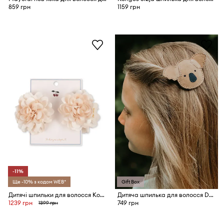
859 грн
1159 грн
-11%
Ще -10% з кодом WEB*
Gift Box
Дитячі шпильки для волосся Konges Sløjd 2-pack
Дитяча шпилька для волосся Donsje Josy Classic Hairclip Koala
1239 грн
749 грн
1399 грн