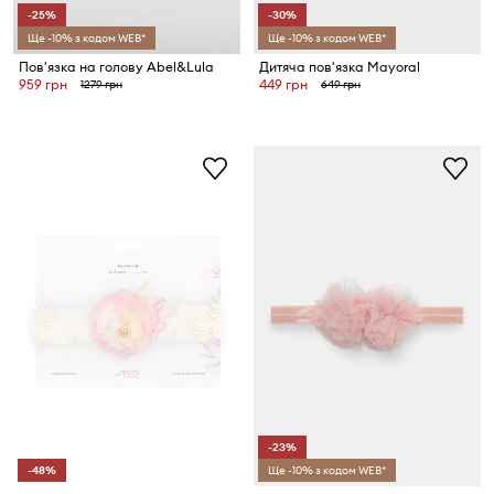
-25%
-30%
Ще -10% з кодом WEB*
Ще -10% з кодом WEB*
Пов'язка на голову Abel&Lula
Дитяча пов'язка Mayoral
959 грн
449 грн
1279 грн
649 грн
-23%
-48%
Ще -10% з кодом WEB*