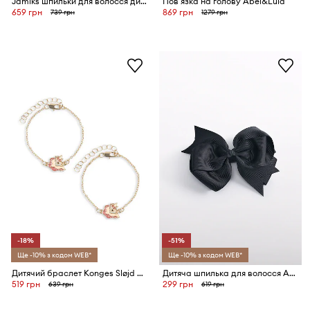
Jamiks шпильки для волосся дитячі BRIZI 2 шт.
Пов'язка на голову Abel&Lula
659 грн
869 грн
739 грн
1279 грн
-18%
-51%
Ще -10% з кодом WEB*
Ще -10% з кодом WEB*
Дитячий браслет Konges Sløjd UNICORN BESTIE BRACELETS 2-pack
Дитяча шпилька для волосся Abel&Lula
519 грн
299 грн
639 грн
619 грн