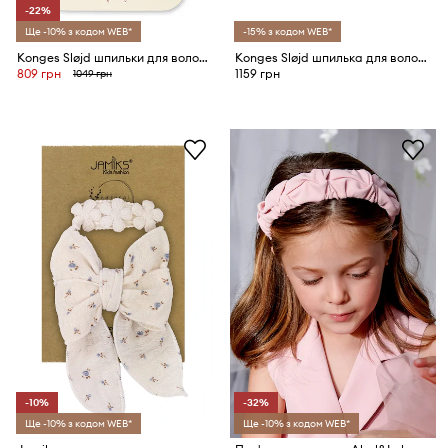
-22%
Ще -10% з кодом WEB*
-15% з кодом WEB*
Konges Sløjd шпильки для волосся дитячі 4 PACK BOW HAIR CLIP
Konges Sløjd шпилька для волосся дитяча ARIES SEQUIN BOW HAIR CLIP
809 грн
1159 грн
1049 грн
-10%
-32%
Ще -10% з кодом WEB*
Ще -10% з кодом WEB*