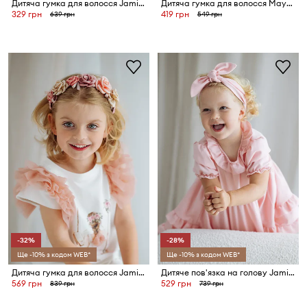
Дитяча гумка для волосся Jamiks PASSIONISTI
Дитяча гумка для волосся Mayoral
329 грн
419 грн
639 грн
549 грн
-32%
-28%
Ще -10% з кодом WEB*
Ще -10% з кодом WEB*
Дитяча гумка для волосся Jamiks REBECCA
Дитяче пов'язка на голову Jamiks AMANTHA
569 грн
529 грн
839 грн
739 грн