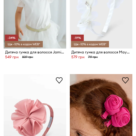
-34%
-19%
Ще -10% з кодом WEB*
Ще -10% з кодом WEB*
Дитяча гумка для волосся Jamiks CELINE
Дитяча гумка для волосся Mayoral
549 грн
579 грн
839 грн
719 грн