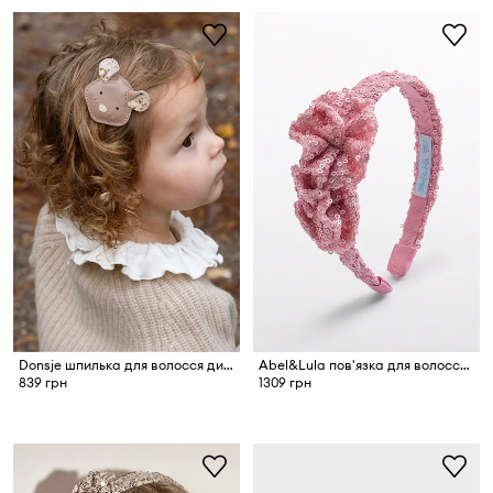
Donsje шпилька для волосся дитяча шкіряна Josy Exclusive Hairclip Mouse
Abel&Lula пов'язка для волосся дитяча
839 грн
1309 грн