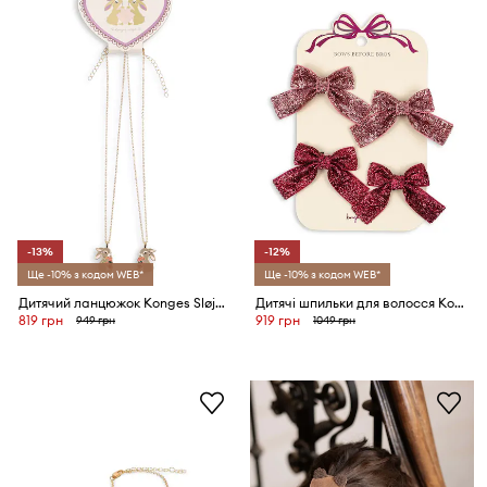
-13%
-12%
Ще -10% з кодом WEB*
Ще -10% з кодом WEB*
Дитячий ланцюжок Konges Sløjd BUNNY BESTIE NECKLACE 2-pack
Дитячі шпильки для волосся Konges Sløjd GLITTER BOW HAIR CLIPS 4-pack
819 грн
919 грн
949 грн
1049 грн