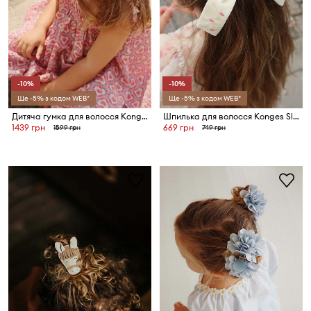
-10%
-10%
Ще -5% з кодом WEB*
Ще -5% з кодом WEB*
Дитяча гумка для волосся Konges Sløjd BEADED HAIRBRACE
Шпилька для волосся Konges Sløjd VELVET BOW PEARLY HAIR CLIP
1439 грн
669 грн
1599 грн
749 грн