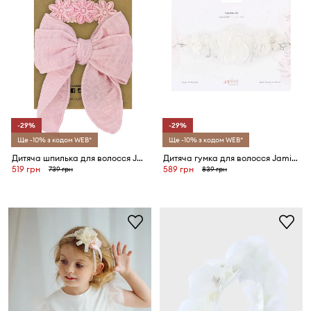
-29%
-29%
Ще -10% з кодом WEB*
Ще -10% з кодом WEB*
Дитяча шпилька для волосся Jamiks MILOA 2-pack
Дитяча гумка для волосся Jamiks CATHERINE
519 грн
589 грн
739 грн
839 грн