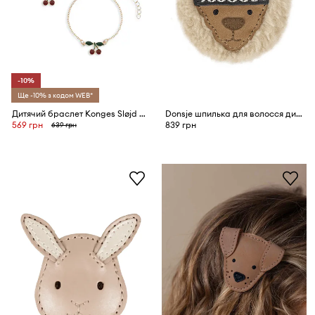
-10%
Ще -10% з кодом WEB*
Дитячий браслет Konges Sløjd 2 PACK CHERRY BESTIE BRACELETS 2-pack
Donsje шпилька для волосся дитяча шкіряна Josy Exclusive Hairclip Alpaca
569 грн
839 грн
639 грн