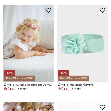
-32%
-30%
Ще -10% з кодом WEB*
Ще -10% з кодом WEB*
Дитяча гумка для волосся Jamiks MADELEINE
Дитяча пов'язка Mayoral
569 грн
449 грн
839 грн
649 грн