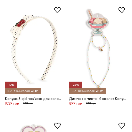
-10%
-22%
Ще -5% з кодом WEB*
Ще -10% з кодом WEB*
Konges Sløjd пов'язка для волосся дитяча CHERRY DOT HAIR BRACE
Дитяче намисто і браслет Konges Sløjd ICE CREAM NECKLACE AND BRACELET SET
1039 грн
899 грн
1159 грн
1159 грн