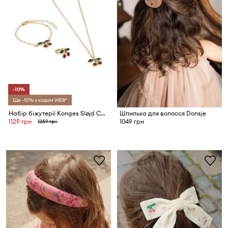
-10%
Ще -10% з кодом WEB*
Набір біжутерії Konges Sløjd CHERRY JEWELRY SET
Шпилька для волосся Donsje
1129 грн
1049 грн
1259 грн