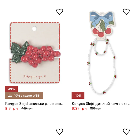
-13%
Ще -10% з кодом WEB*
-10%
Konges Sløjd шпильки для волосся дитячі GRAPE HAIR CLIP
Konges Sløjd дитячий комплект прикрас PEARLY CHERRY NECKLACE AND BRACELET SET
819 грн
1039 грн
949 грн
1159 грн