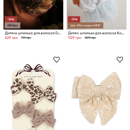
-16%
-19%
Gift Box
Ще -5% з кодом WEB*
Дитяча шпилька для волосся Donsje Josy Special Hairclip Horse
Дитячі шпильки для волосся Konges Sløjd 2-pack
629 грн
1129 грн
749 грн
1399 грн