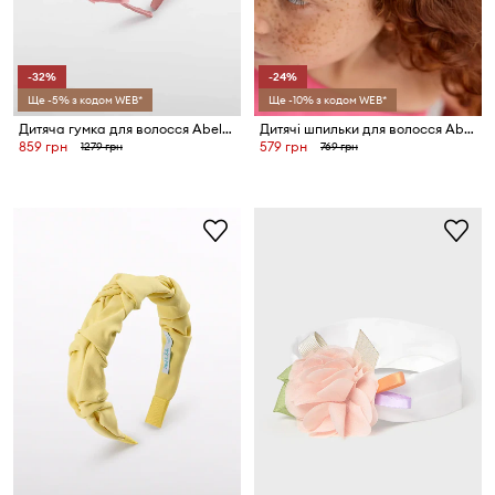
-32%
-24%
Ще -5% з кодом WEB*
Ще -10% з кодом WEB*
Дитяча гумка для волосся Abel&Lula
Дитячі шпильки для волосся Abel&Lula 2-pack
859 грн
579 грн
1279 грн
769 грн