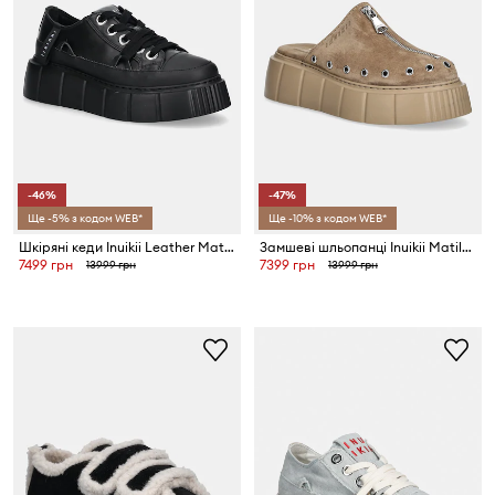
-46%
-47%
Ще -5% з кодом WEB*
Ще -10% з кодом WEB*
Шкіряні кеди Inuikii Leather Matilda Low
Замшеві шльопанці Inuikii Matilda Mule Suede
7499 грн
7399 грн
13999 грн
13999 грн