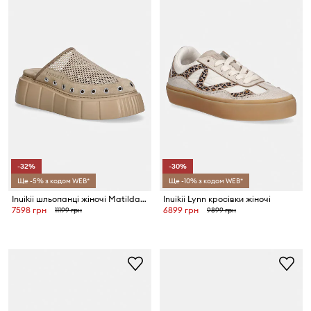
-32%
-30%
Ще -5% з кодом WEB*
Ще -10% з кодом WEB*
Inuikii шльопанці жіночі Matilda Mule Net
Inuikii Lynn кросівки жіночі
7598 грн
6899 грн
11199 грн
9899 грн