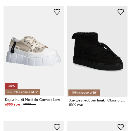
-35%
Ще -5% з кодом WEB*
-15% з кодом WEB*
Кеди Inuikii Matilda Canvas Low
Замшеві чоботи Inuikii Classic Low
6999 грн
10799 грн
11109 грн