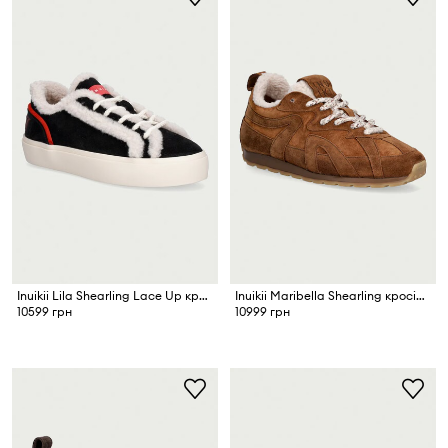
Inuikii Lila Shearling Lace Up кросівки жіночі замшеві
Inuikii Maribella Shearling кросівки жіночі замшеві
10599 грн
10999 грн