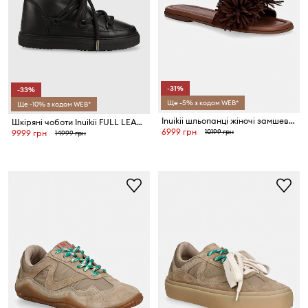
-31%
-33%
Ще -5% з кодом WEB*
Ще -10% з кодом WEB*
Inuikii шльопанці жіночі замшеві Fringes Flower
Шкіряні чоботи Inuikii FULL LEATHER
6999 грн
10199 грн
9999 грн
14999 грн