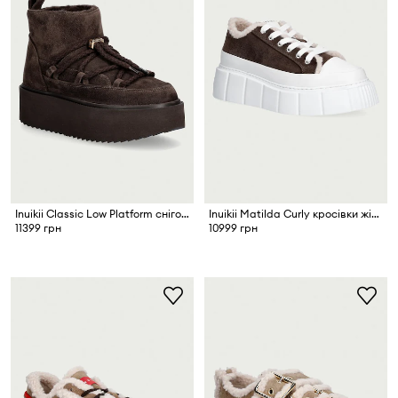
Inuikii Classic Low Platform снігові чоботи жіночі замшеві
Inuikii Matilda Curly кросівки жіночі замшеві
11399 грн
10999 грн