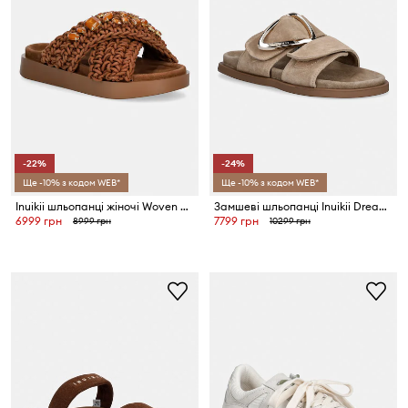
-22%
-24%
Ще -10% з кодом WEB*
Ще -10% з кодом WEB*
Inuikii шльопанці жіночі Woven Stones
Замшеві шльопанці Inuikii Dreamer Buckle
6999 грн
7799 грн
8999 грн
10299 грн