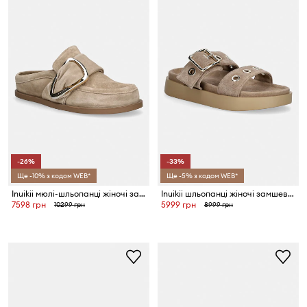
-26%
-33%
Ще -10% з кодом WEB*
Ще -5% з кодом WEB*
Inuikii мюлі-шльопанці жіночі замшеві Mule Soft
Inuikii шльопанці жіночі замшеві Tilda Buckle
7598 грн
5999 грн
10299 грн
8999 грн