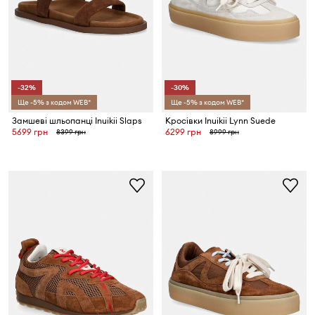
-32%
-30%
Ще -5% з кодом WEB*
Ще -5% з кодом WEB*
Замшеві шльопанці Inuikii Slaps
Кросівки Inuikii Lynn Suede
5699 грн
6299 грн
8399 грн
8999 грн