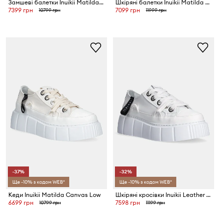
Замшеві балетки Inuikii Matilda M.J. Suede
Шкіряні балетки Inuikii Matilda M.J.
7399 грн
7099 грн
10799 грн
11999 грн
-37%
-32%
Ще -10% з кодом WEB*
Ще -10% з кодом WEB*
Кеди Inuikii Matilda Canvas Low
Шкіряні кросівки Inuikii Leather Matilda Low
6699 грн
7598 грн
10799 грн
11199 грн