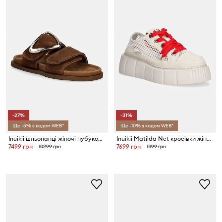
-27%
-31%
Ще -5% з кодом WEB*
Ще -10% з кодом WEB*
Inuikii шльопанці жіночі нубукові Dreamer Buckle
Inuikii Matilda Net кросівки жіночі
7499 грн
7699 грн
10299 грн
11199 грн