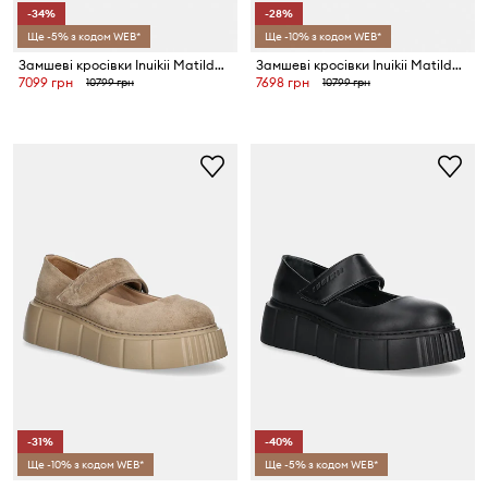
-34%
-28%
Ще -5% з кодом WEB*
Ще -10% з кодом WEB*
Замшеві кросівки Inuikii Matilda Suede
Замшеві кросівки Inuikii Matilda Suede
7099 грн
7698 грн
10799 грн
10799 грн
-31%
-40%
Ще -10% з кодом WEB*
Ще -5% з кодом WEB*