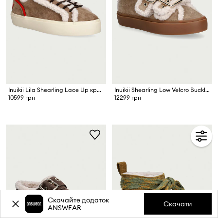
Inuikii Lila Shearling Lace Up кросівки жіночі замшеві
Inuikii Shearling Low Velcro Buckle кросівки жіночі замшеві
10599 грн
12299 грн
Скачайте додаток
Скачати
ANSWEAR