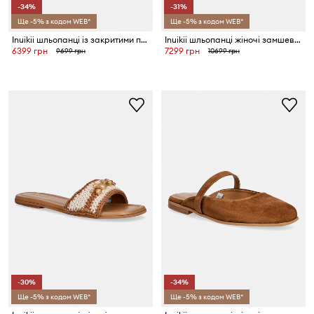
-34%
-31%
Ще -5% з кодом WEB*
Ще -5% з кодом WEB*
Inuikii шльопанці із закритими пальцями жіночі замшеві Lazy NY
Inuikii шльопанці жіночі замшеві Dreamer
6399 грн
7299 грн
9699 грн
10699 грн
-30%
-34%
Ще -5% з кодом WEB*
Ще -5% з кодом WEB*