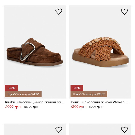
-32%
-31%
Ще -5% з кодом WEB*
Ще -5% з кодом WEB*
Inuikii шльопанці-мюлі жіночі замшеві Mule Soft
Inuikii шльопанці жіночі Woven Stones
6999 грн
6199 грн
10299 грн
8999 грн