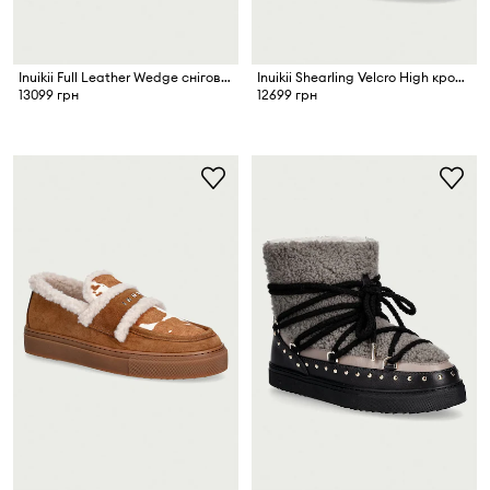
Inuikii Full Leather Wedge снігові чоботи жіночі шкіряні
Inuikii Shearling Velcro High кросівки жіночі замшеві
13099 грн
12699 грн