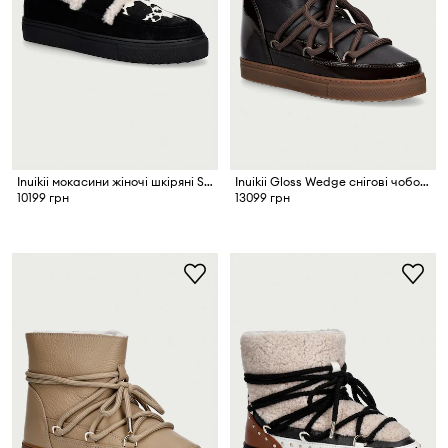
Inuikii мокасини жіночі шкіряні Shearling Print
Inuikii Gloss Wedge снігові чоботи жіночі шкіряні
10199 грн
13099 грн