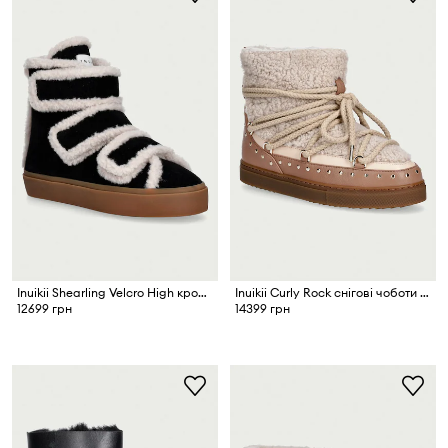
Inuikii Shearling Velcro High кросівки жіночі замшеві
Inuikii Curly Rock снігові чоботи жіночі шкіряні
12699 грн
14399 грн