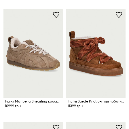
Inuikii Maribella Shearling кросівки жіночі замшеві
Inuikii Suede Knot снігові чоботи жіночі замшеві
10999 грн
11399 грн