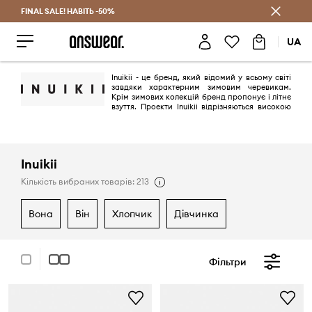
FINAL SALE! НАВІТЬ -50%
Заощаджуй з Answear Club
UA
Inuikii - це бренд, який відомий у всьому світі
завдяки характерним зимовим черевикам.
Крім зимових колекцій бренд пропонує і літнє
взуття. Проекти Inuikii відрізняються високою
якістю і унікальним дизайном.
Inuikii
Кількість вибраних товарів: 213
вона
він
хлопчик
дівчинка
Фільтри