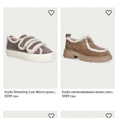
Inuikii Shearling Low Velcro кросівки жіночі замшеві
Inuikii напівчеревики жіночі замшеві Mocabee Curly
10199 грн
10199 грн