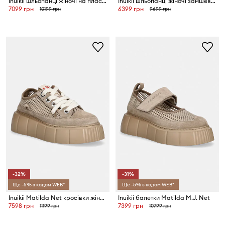
Inuikii шльопанці жіночі на пласкому підборі Woven Cali
Inuikii шльопанці жіночі замшеві Lazy Ny
7099 грн
6399 грн
10199 грн
9699 грн
-32%
-31%
Ще -5% з кодом WEB*
Ще -5% з кодом WEB*
Inuikii Matilda Net кросівки жіночі
Inuikii балетки Matilda M.J. Net
7598 грн
7399 грн
11199 грн
10799 грн