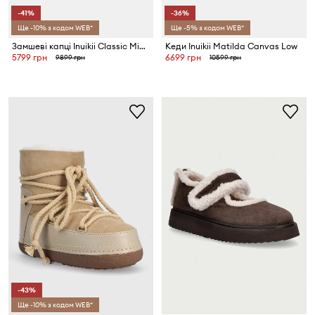
-41%
-36%
Ще -10% з кодом WEB*
Ще -5% з кодом WEB*
Замшеві капці Inuikii Classic Micro
Кеди Inuikii Matilda Canvas Low
5799 грн
6699 грн
9899 грн
10599 грн
-43%
Ще -10% з кодом WEB*