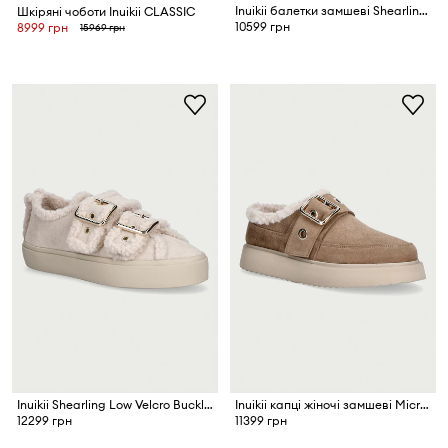
Inuikii балетки замшеві Shearling M.J.
Шкіряні чоботи Inuikii CLASSIC
10599 грн
8999 грн
15969 грн
Inuikii Shearling Low Velcro Buckle кросівки жіночі замшеві
Inuikii капці жіночі замшеві Micro Buckle
12299 грн
11399 грн