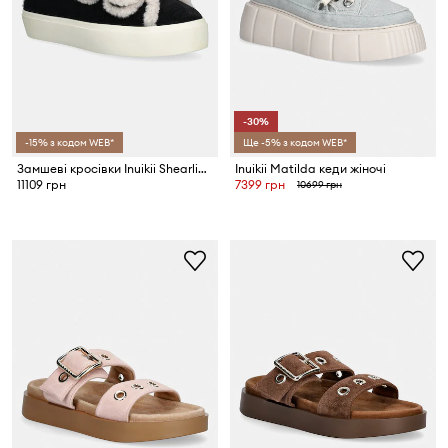
-30%
-15% з кодом WEB*
Ще -5% з кодом WEB*
Замшеві кросівки Inuikii Shearling Low Velcro
Inuikii Matilda кеди жіночі
11109 грн
7399 грн
10699 грн