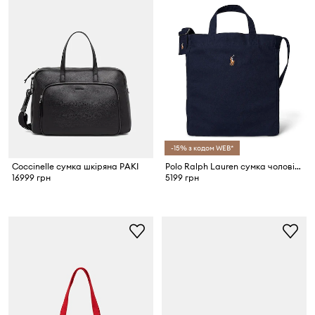
-15% з кодом WEB*
Coccinelle сумка шкіряна PAKI
Polo Ralph Lauren сумка чоловіча бавовняна
16999 грн
5199 грн