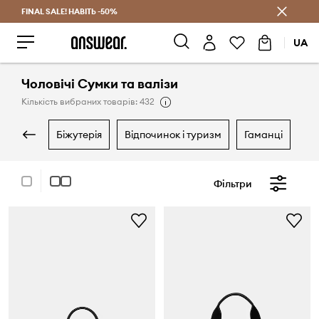
FINAL SALE! НАВІТЬ -50%
Заощаджуй з Answear Club
UA
Чоловічі Сумки та валізи
Кількість вибраних товарів: 432
біжутерія
відпочинок і туризм
гаманці
г
Фільтри