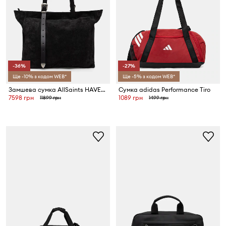
-36%
-27%
Ще -10% з кодом WEB*
Ще -5% з кодом WEB*
Замшева сумка AllSaints HAVEN
Сумка adidas Performance Tiro
7598 грн
1089 грн
11899 грн
1499 грн