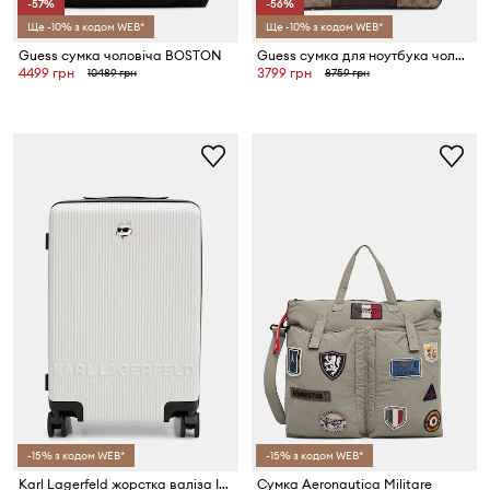
-57%
-56%
Ще -10% з кодом WEB*
Ще -10% з кодом WEB*
Guess сумка чоловіча BOSTON
Guess сумка для ноутбука чоловіча MILANO
4499 грн
3799 грн
10489 грн
8759 грн
-15% з кодом WEB*
-15% з кодом WEB*
Karl Lagerfeld жорстка валіза IKON
Сумка Aeronautica Militare