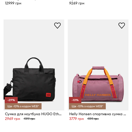
12999 грн
9269 грн
-29%
-10%
Ще -10% з кодом WEB*
Ще -10% з кодом WEB*
Сумка для ноутбука HUGO Ethon 3.0_S d case
Helly Hansen спортивна сумка Torba Helly Hansen Duffel 2 30L 68006 990
2969 грн
3779 грн
4199 грн
4199 грн