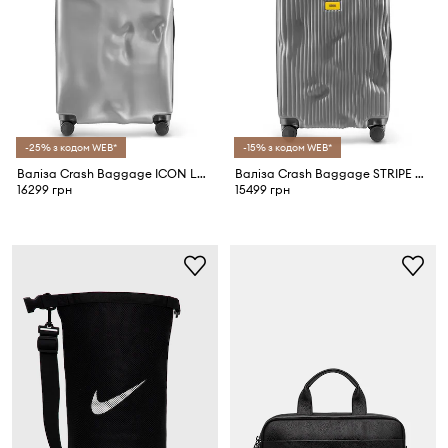
-25% з кодом WEB*
-15% з кодом WEB*
Валіза Crash Baggage ICON Large Size 79x50x30 см
Валіза Crash Baggage STRIPE Medium Size 66x43x26 см
16299 грн
15499 грн