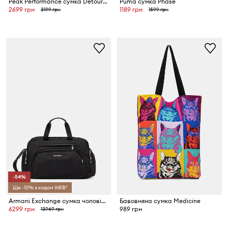
Peak Performance сумка Detour 35L
Puma сумка Phase
2699 грн
1189 грн
3199 грн
1599 грн
-54%
Ще -10% з кодом WEB*
Armani Exchange сумка чоловіча
Бавовняна сумка Medicine
6299 грн
989 грн
13969 грн