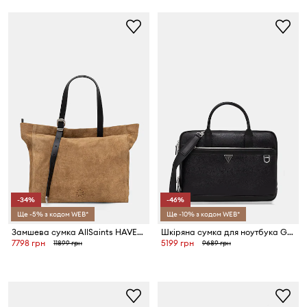
-34%
-46%
Ще -5% з кодом WEB*
Ще -10% з кодом WEB*
Замшева сумка AllSaints HAVEN
Шкіряна сумка для ноутбука Guess MONACO
7798 грн
5199 грн
11899 грн
9689 грн