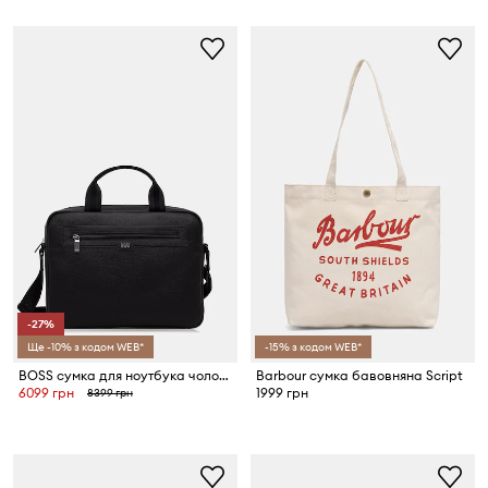
-27%
Ще -10% з кодом WEB*
-15% з кодом WEB*
BOSS сумка для ноутбука чоловіча
Barbour сумка бавовняна Script
6099 грн
1999 грн
8399 грн