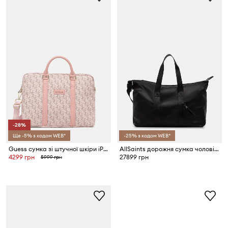
-28%
Ще -5% з кодом WEB*
-25% з кодом WEB*
Guess сумка зі штучної шкіри iPhone 16
AllSaints дорожня сумка чоловіча шкіряна KEI
4299 грн
27899 грн
5999 грн