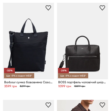
-32%
-26%
Ще -5% з кодом WEB*
Ще -5% з кодом WEB*
Barbour сумка бавовняна Cascade
BOSS портфель чоловічий шкіряний
3599 грн
10199 грн
5299 грн
13899 грн