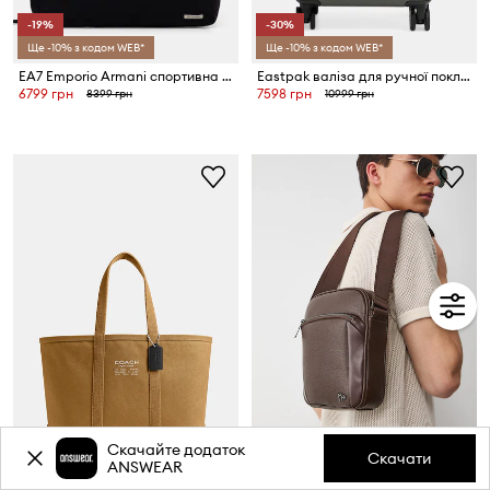
-19%
-30%
Ще -10% з кодом WEB*
Ще -10% з кодом WEB*
EA7 Emporio Armani спортивна сумка
Eastpak валіза для ручної поклажі RESIST'R ZIP CABIN
6799 грн
7598 грн
8399 грн
10999 грн
Скачайте додаток
-42%
Скачати
ANSWEAR
Ще -5% з кодом WEB*