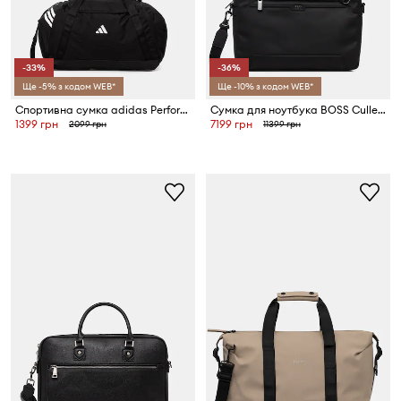
-33%
-36%
Ще -5% з кодом WEB*
Ще -10% з кодом WEB*
Спортивна сумка adidas Performance Tiro
Сумка для ноутбука BOSS Cullen_Doc. Case
1399 грн
7199 грн
2099 грн
11399 грн