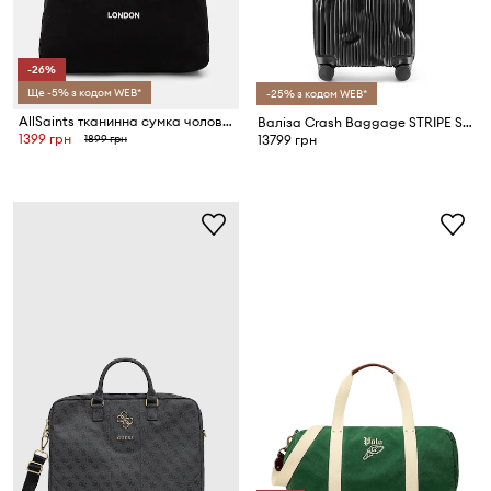
-26%
Ще -5% з кодом WEB*
-25% з кодом WEB*
AllSaints тканинна сумка чоловіча бавовняна
Валіза Crash Baggage STRIPE Small SIze 55x36x20 см
1399 грн
1899 грн
13799 грн