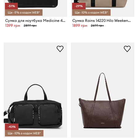
-51%
-29%
Ще -5% з кодом WEB*
Ще -10% з кодом WEB*
Сумка для ноутбука Medicine 41 x 27,5 x 5 cm
Сумка Rains 14220 Hilo Weekend Bag Small
1399 грн
1899 грн
2899 грн
2699 грн
-43%
Ще -10% з кодом WEB*