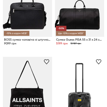
-50%
-15% з кодом WEB*
Ще -10% з кодом WEB*
BOSS сумка чоловіча зі штучної шкіри Ray_S doc case N.
Сумка Guess PISA 55 x 31 x 24 cm
9099 грн
5199 грн
10489 грн