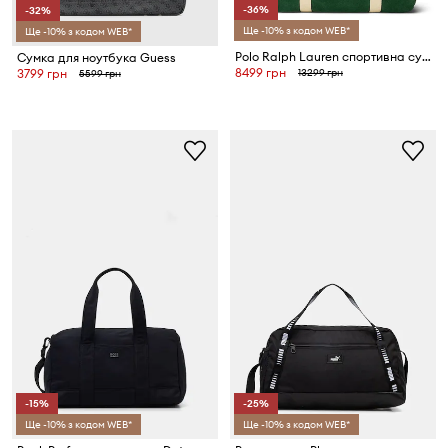
-36%
-32%
Ще -10% з кодом WEB*
Ще -10% з кодом WEB*
Polo Ralph Lauren спортивна сумка чоловіча бавовняна
Сумка для ноутбука Guess
8499 грн
13299 грн
3799 грн
5599 грн
-15%
-25%
Ще -10% з кодом WEB*
Ще -10% з кодом WEB*