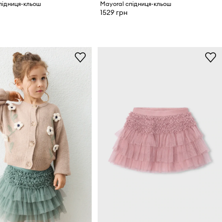
підниця-кльош
Mayoral спідниця-кльош
1529 грн