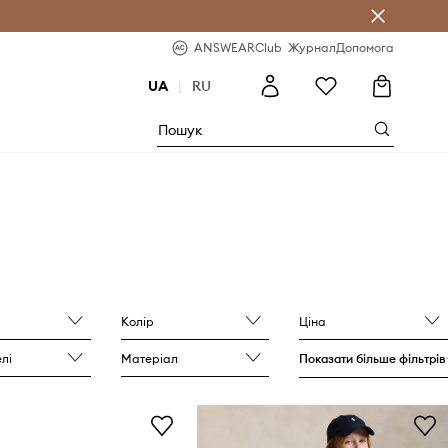
b
-20% на перше замовлення
ANSWEARClub
Журнал
Допомога
UA
|
RU
Колір
Ціна
лі
Матеріал
Показати більше фільтрів