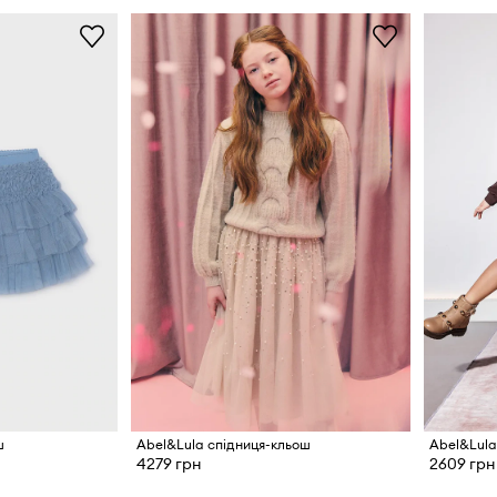
ш
Abel&Lula спідниця-кльош
Abel&Lula
4279 грн
2609 грн