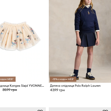
 кодом WEB*
-15% з кодом WEB*
Дитяча спідниця Konges Sløjd YVONNE SKIRT
Дитяча спідниця Polo Ralph Lauren
3599 грн
4399 грн