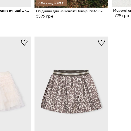
-15% з кодом WEB*
Mayoral спідниця-трапеція з імітації шкіри
Mayoral с
Спідниця для немовлят Donsje Rieta Skirt
1729 грн
3599 грн