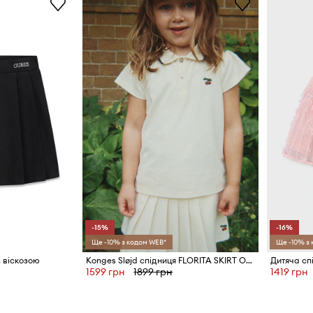
-15%
-16%
Ще -10% з кодом WEB*
Ще -10% з
з віскозою
Konges Sløjd спідниця FLORITA SKIRT OCS
Дитяча сп
1599 грн
1899 грн
1419 грн