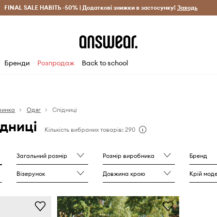
рн)
FINAL SALE НАВІТЬ -50% | Додаткові знижки в застосунку!
Лише оригінальні товари
Заощаджуй з Answear Clu
Заходь
Бренди
Розпродаж
Back to school
чинка
Одяг
Спідниці
ідниці
Кількість вибраних товарів: 290
Загальний розмір
Розмір виробника
Бренд
Візерунок
Довжина крою
Крій моде