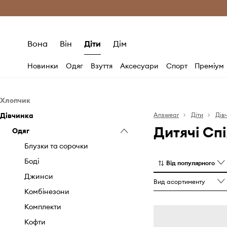
Безкоштовна доставка з ЄС (від 2800 г
Вона
Він
Діти
Дім
Новинки
Одяг
Взуття
Аксесуари
Спорт
Преміум
Хлопчик
Дівчинка
Одяг
Answear
Діти
Дів
Дитячі Сп
Взуття
Одяг
Боді
Аксесуари
Джинси
Взуття для немовлят
Блузки та сорочки
Комплекти
Гумові чоботи
Аксесуари для пляжу та
Боді
Від популярного
басейну
Кофти
Еспадрилі
Джинси
Вид асортименту
Гаджети та аксесуари
Куртки та пальта
Зимове
Комбінезони
Гаманці
Одяг для плавання
Кеди
Комплекти
Годинники
Піджаки та костюми
Кросівки лайфстайл
Кофти