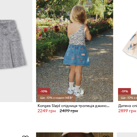
-10%
-19%
Ще -10% з кодом WEB*
Ще -10% з
Konges Sløjd спідниця-трапеція джинсова MAGOT PRINTED SKIRT GOTS
2249 грн
2499 грн
2899 грн