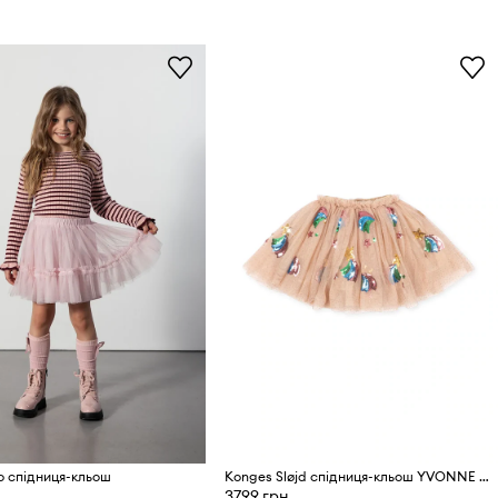
lo спідниця-кльош
Konges Sløjd спідниця-кльош YVONNE SKIRT GRS
3799 грн