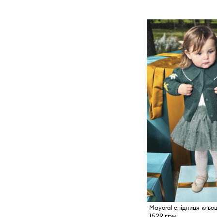
Mayoral спідниця-кльо
1529 грн