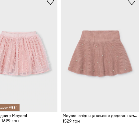
 кодом WEB*
ідниця Mayoral
Mayoral спідниця-кльош з додаванням вовни
1699 грн
1529 грн