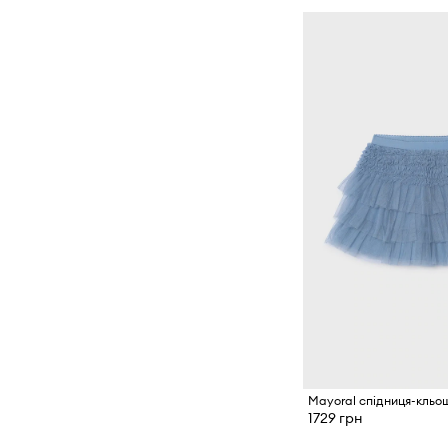
Пенали
Плавальні аксесуари
Ремені
Рукавиці
Рюкзаки
Сумки та валізи
Сумочки
Текстиль
Шарфи і хустки
Mayoral спідниця-кльо
1729 грн