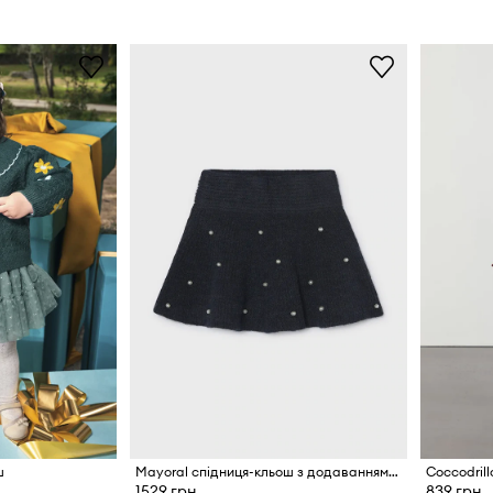
ш
Mayoral спідниця-кльош з додаванням вовни
Coccodril
1529 грн
839 грн