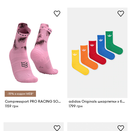
-15% з кодом WEB*
Compressport PRO RACING SOCKS V4.0 RUN HIGH
adidas Originals шкарпетки з бавовною 10 шт.
1159 грн
1799 грн