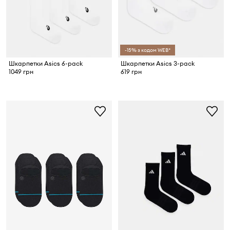
-15% з кодом WEB*
Шкарпетки Asics 6-pack
Шкарпетки Asics 3-pack
1049 грн
619 грн