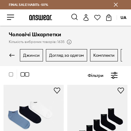
FINAL SALE! НАВІТЬ -50%
Заощаджуй з Answear Club
UA
Чоловічі Шкарпетки
Кількість вибраних товарів: 1635
джинси
догляд за одягом
комплекти
ко
Фільтри