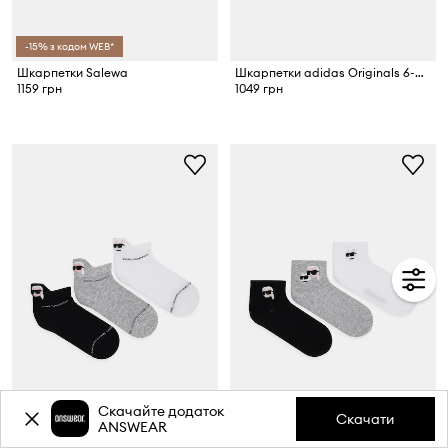
-15% з кодом WEB*
Шкарпетки Salewa
Шкарпетки adidas Originals 6-pack
1159 грн
1049 грн
Скачайте додаток
Скачати
-39%
-38%
ANSWEAR
Ще -10% з кодом WEB*
Ще -10% з кодом WEB*