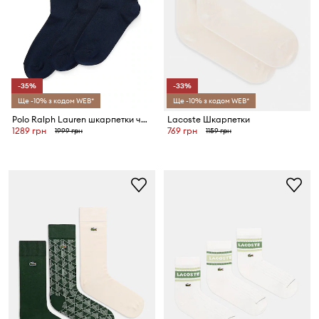
-35%
-33%
Ще -10% з кодом WEB*
Ще -10% з кодом WEB*
Polo Ralph Lauren шкарпетки чоловічі 3-пак
Lacoste Шкарпетки
1289 грн
769 грн
1999 грн
1159 грн