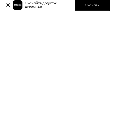
Скачайте додаток
Скачати
ANSWEAR
30 днів на повернення
Лише оригінальні товари
Заощаджуй з Answear Club
Іноді навіть -50%
-20%
знижки на першу