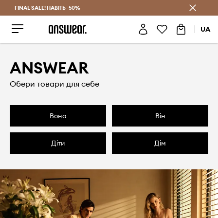
FINAL SALE! НАВІТЬ -50%
Заощаджуй з Answear Club
UA
ANSWEAR
Обери товари для себе
вона
він
діти
дім