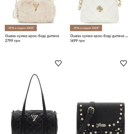
-15% з кодом WEB*
-15% з кодом WEB*
Guess сумка крос-боді дитяча
Guess сумка крос-боді дитяча зі штучної шкіри
2799 грн
1699 грн