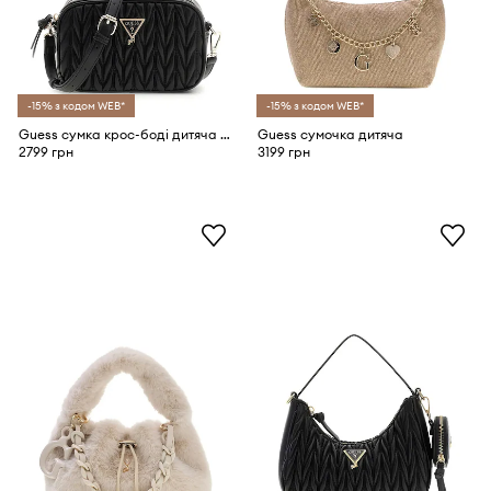
-15% з кодом WEB*
-15% з кодом WEB*
Guess сумка крос-боді дитяча зі штучної шкіри
Guess сумочка дитяча
2799 грн
3199 грн