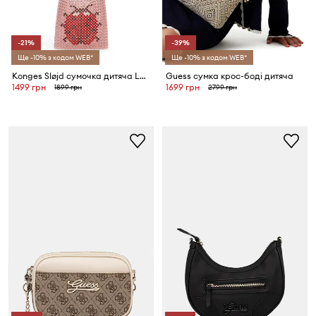
-21%
-39%
Ще -10% з кодом WEB*
Ще -10% з кодом WEB*
Konges Sløjd сумочка дитяча LADYBUG PERLA SHOULDER BAG
Guess сумка крос-боді дитяча
1499 грн
1699 грн
1899 грн
2799 грн