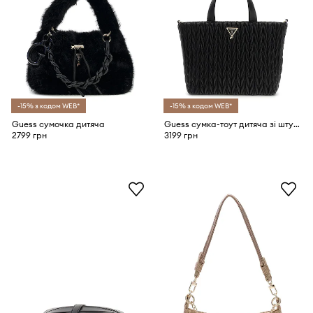
-15% з кодом WEB*
-15% з кодом WEB*
Guess сумочка дитяча
Guess сумка-тоут дитяча зі штучної шкіри
2799 грн
3199 грн