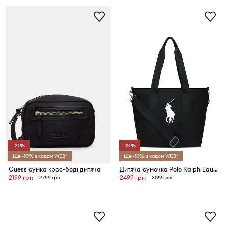
-21%
-21%
Ще -10% з кодом WEB*
Ще -10% з кодом WEB*
Guess сумка крос-боді дитяча
Дитяча сумочка Polo Ralph Lauren
2199 грн
2499 грн
2799 грн
3199 грн