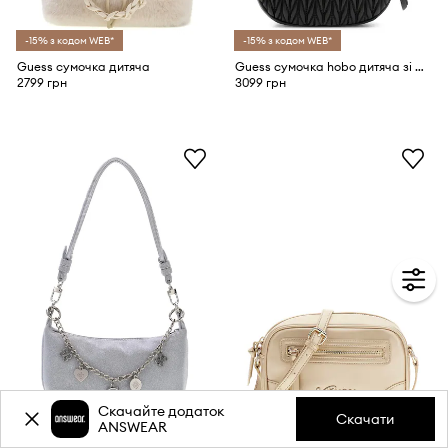
-15% з кодом WEB*
-15% з кодом WEB*
Guess сумочка дитяча
Guess сумочка hobo дитяча зі штучної шкіри
2799 грн
3099 грн
Скачайте додаток
Скачати
ANSWEAR
-15% з кодом WEB*
-15% з кодом WEB*