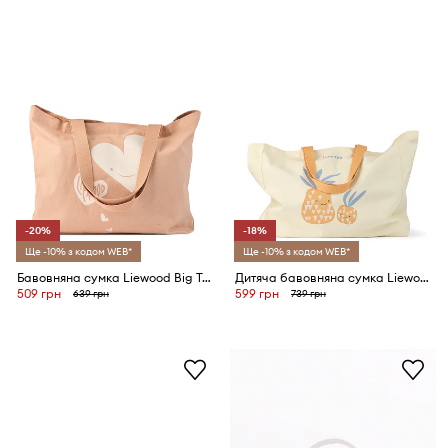
-20%
-18%
Ще -10% з кодом WEB*
Ще -10% з кодом WEB*
Бавовняна сумка Liewood Big Totebag
Дитяча бавовняна сумка Liewood Maxi Totebag
509 грн
599 грн
639 грн
739 грн