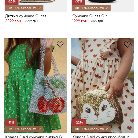
-25%
-37%
Ще -10% з кодом WEB*
Ще -10% з кодом WEB*
Дитяча сумочка Guess
Cумочка Guess Girl
2299 грн
1999 грн
3099 грн
3199 грн
-11%
-22%
Ще -10% з кодом WEB*
Ще -10% з кодом WEB*
Konges Sløjd сумочка дитяча CHERRY PERLA BAG
Konges Sløjd сумка крос-боді дитяча TUT BUNNY SHOULDER BAG