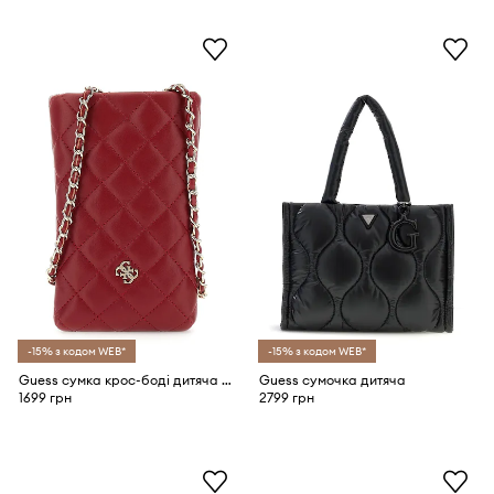
-15% з кодом WEB*
-15% з кодом WEB*
Guess сумка крос-боді дитяча зі штучної шкіри
Guess сумочка дитяча
1699 грн
2799 грн