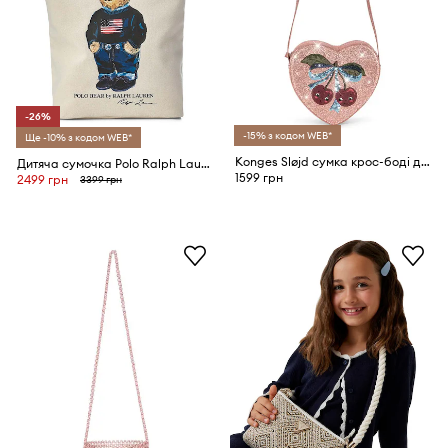
-26%
-15% з кодом WEB*
Ще -10% з кодом WEB*
Konges Sløjd сумка крос-боді дитяча TUT SHOULDER BAG
Дитяча сумочка Polo Ralph Lauren
1599 грн
2499 грн
3399 грн