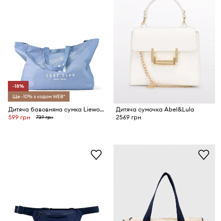
-18%
Ще -10% з кодом WEB*
Дитяча бавовняна сумка Liewood Maxi Totebag
Дитяча сумочка Abel&Lula
599 грн
2569 грн
739 грн