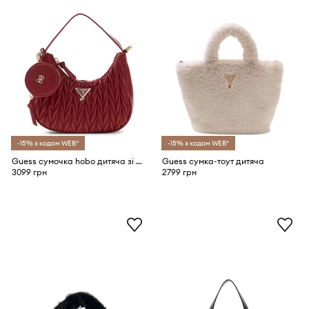
-15% з кодом WEB*
-15% з кодом WEB*
Guess сумочка hobo дитяча зі штучної шкіри
Guess сумка-тоут дитяча
3099 грн
2799 грн