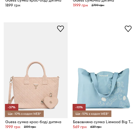
Guess сумка крос-боді дитяча
Guess сумочка дитяча
1899 грн
1999 грн
2799 грн
-37%
-10%
Ще -10% з кодом WEB*
Ще -10% з кодом WEB*
Guess сумка крос-боді дитяча
Бавовняна сумка Liewood Big Totebag
1999 грн
569 грн
3199 грн
639 грн