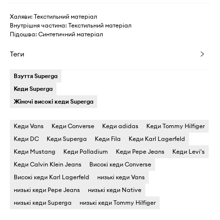
Халяви: Текстильний матеріал
Внутрішня частина: Текстильний матеріал
Підошва: Синтетичний матеріал
Теги
Взуття Superga
Кеди Superga
Жіночі високі кеди Superga
Кеди Vans
Кеди Converse
Кеди adidas
Кеди Tommy Hilfiger
Кеди DC
Кеди Superga
Кеди Fila
Кеди Karl Lagerfeld
Кеди Mustang
Кеди Palladium
Кеди Pepe Jeans
Кеди Levi's
Кеди Calvin Klein Jeans
Високі кеди Converse
Високі кеди Karl Lagerfeld
низькі кеди Vans
низькі кеди Pepe Jeans
низькі кеди Native
низькі кеди Superga
низькі кеди Tommy Hilfiger