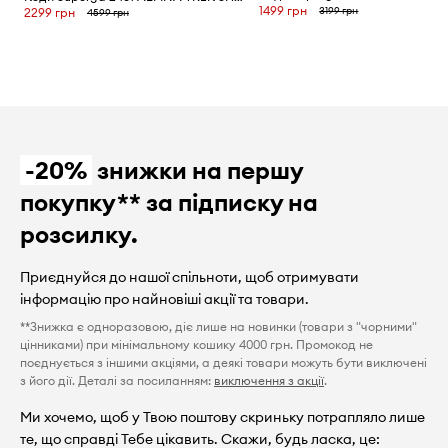
1499 грн
3199 грн
2299 грн
4599 грн
-20%
знижки на першу
покупку** за підписку на
розсилку.
Приєднуйся до нашої спільноти, щоб отримувати
інформацію про найновіші акції та товари.
**Знижка є одноразовою, діє лише на новинки (товари з "чорними"
цінниками) при мінімальному кошику 4000 грн. Промокод не
поєднується з іншими акціями, а деякі товари можуть бути виключені
з його дії. Деталі за посиланням:
виключення з акції
.
Ми хочемо, щоб у Твою поштову скриньку потрапляло лише
те, що справді Тебе цікавить. Скажи, будь ласка, це: