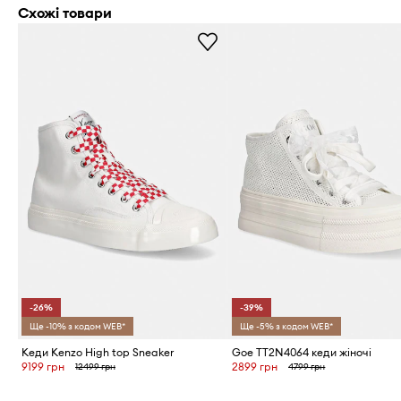
Схожі товари
-26%
-39%
Ще -10% з кодом WEB*
Ще -5% з кодом WEB*
Кеди Kenzo High top Sneaker
Goe TT2N4064 кеди жіночі
9199 грн
2899 грн
12499 грн
4799 грн