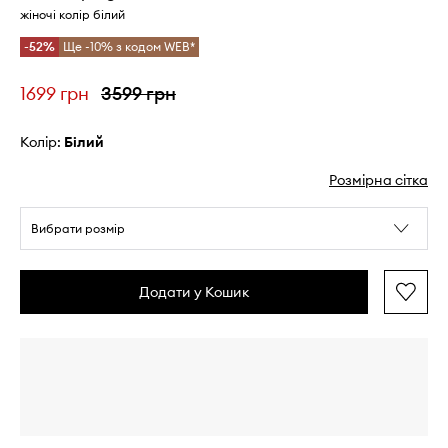
жіночі колір білий
-52%
Ще -10% з кодом WEB*
1699 грн
3599 грн
Колір:
білий
Розмірна сітка
Вибрати розмір
Додати у Кошик