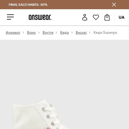
FINAL SALE! НАВІТЬ -50%
Заощаджуй з Answear Club
UA
Answear
Вона
Взуття
Кеди
Високі
Кеди Superga