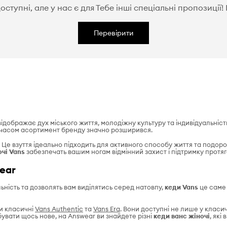
ступні, але у нас є для Тебе інші спеціальні пропозиції
Перевірити
відображає дух міського життя, молодіжну культуру та індивідуальніст
 часом асортимент бренду значно розширився.
. Це взуття ідеально підходить для активного способу життя та подорож
очі Vans
забезпечать вашим ногам відмінний захист і підтримку протяг
ear
ьність та дозволять вам виділятись серед натовпу,
кеди Vans
це саме 
чи класичні
Vans Authentic
та
Vans Era
. Вони доступні не лише у класич
увати щось нове, на Answear ви знайдете різні
кеди ванс жіночі
, які