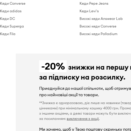
Кеди Converse
Кеди Pepe Jeans
Кеди adidas
Кеди Levi's
Кеди DC
Високі кеди Answear Lab
Кеди Superga
Високі кеди Converse
Кеди Fila
Високі кеди Palladium
-20%
знижки на першу 
за підписку на розсилку.
Приєднуйся до нашої спільноти, щоб отриму
про найновіші акції та товари.
**Знижка є одноразовою, діє лише на новинки (това
цінниками) при мінімальному кошику 4000 грн. Пром
з іншими акціями, а деякі товари можуть бути виключен
за посиланням:
виключення з акції
.
Ми хочемо, щоб у Твою поштову скриньку пот