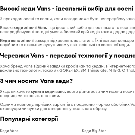
Високі кеди Vans - ідеальний вибір для осені
З приходом осені та весни, коли погода може бути непередбачувано
Високі
кеди жіночі Vans
- це ідеальний вибір для осіннього та веснян
непередбачувані погодні умови. Високий крій кедів також додає додат
Кеди ванс жіночі
завжди підкреслять ваш стиль. Їхні яскраві кольори 
надійним та стильним супутником у світі осінньої та весняної моди.
Черевики Vans - передові технології у поєд
Хоча бренд Vans відомий завдяки кросівкам та кедам, в інтернет-мага
важливих технологій, таких як GORE-TEX, 3M Thinsulate, MTE-3, OrthoL
З чим носити Vans кеди?
Якщо ви хочете
купити кеди ванс,
варто дізнатись з чим можна носити
спідницями та навіть платтями.
Одним з найпопулярніших варіантів є поєднання чорних або білих Va
аксесуари чи сумки для створення унікального образу.
Популярні категорії
Кеди Vans
Кеди Big Star