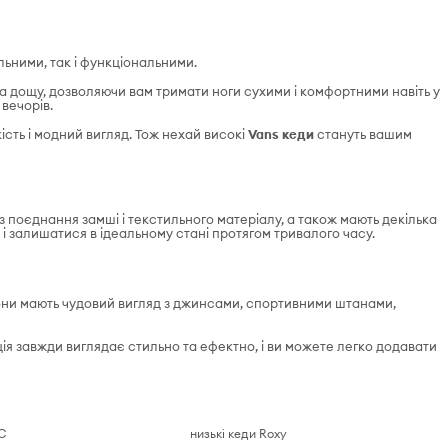
тильними, так і функціональними.
 та дощу, дозволяючи вам тримати ноги сухими і комфортними навіть у
вечорів.
ість і модний вигляд. Тож нехай високі
Vans кеди
стануть вашим
з поєднання замші і текстильного матеріалу, а також мають декілька
 і залишатися в ідеальному стані протягом тривалого часу.
Вони мають чудовий вигляд з джинсами, спортивними штанами,
ія завжди виглядає стильно та ефектно, і ви можете легко додавати
C
низькі кеди Roxy