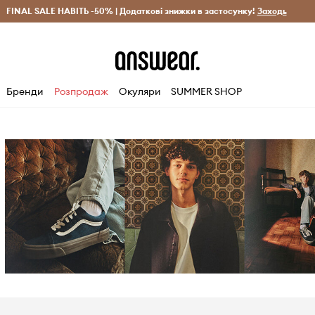
рн)
FINAL SALE НАВІТЬ -50% | Додаткові знижки в застосунку!
Лише оригінальні товари
Заощаджуй з Answear Clu
Заходь
Бренди
Розпродаж
Окуляри
SUMMER SHOP