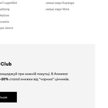
arl Lagerfeld
низькі кеди Superga
Mustang
низькі кеди Vans
Native
Novesta
epe Jeans
 Club
аощаджуй при кожній покупці. В Answear
-20%
сталої знижки від "чорних" цінників.
ільше