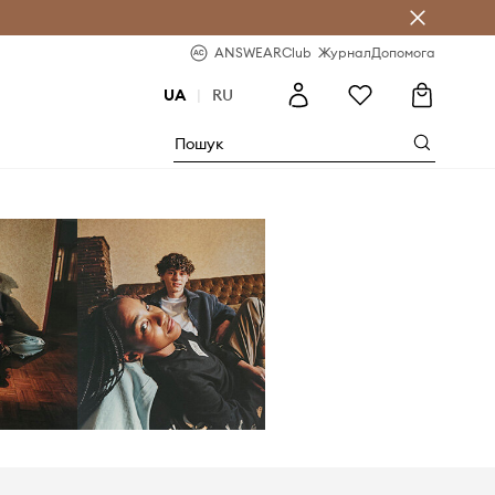
b
-20% на перше замовлення
ANSWEARClub
Журнал
Допомога
UA
|
RU