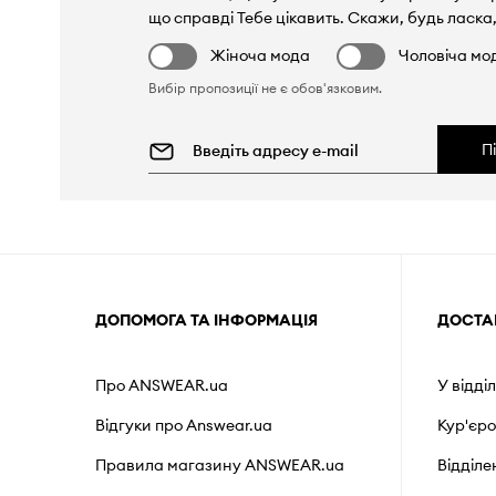
що справді Тебе цікавить. Скажи, будь ласка,
Жіноча мода
Чоловіча мо
Вибір пропозиції не є обов'язковим.
П
ДОПОМОГА ТА ІНФОРМАЦІЯ
ДОСТА
Про ANSWEAR.ua
У відді
Відгуки про Answear.ua
Кур'єр
Правила магазину ANSWEAR.ua
Відділ