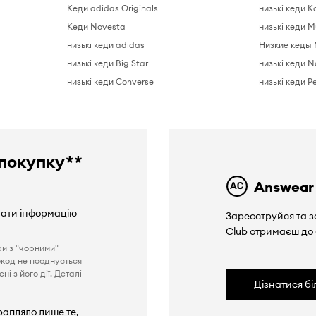
Кеди adidas Originals
низькі кеди K
Кеди Novesta
низькі кеди 
низькі кеди adidas
Низкие кеды 
низькі кеди Big Star
низькі кеди 
низькі кеди Converse
низькі кеди P
покупку**
Answear
вати інформацію
Зареєструйся та з
Club отримаєш до
ри з "чорними"
окод не поєднується
і з його дії. Деталі
Дізнатися б
рапляло лише те,