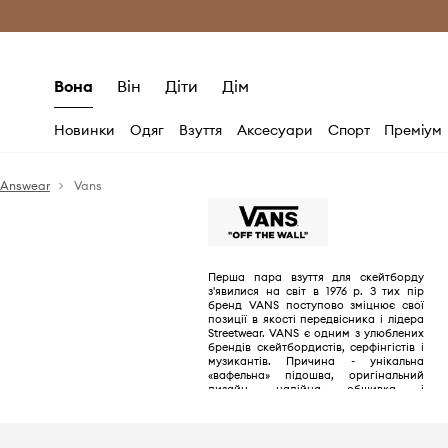
Безкоштовна доставка з ЄС (від 2800 г
Вона
Він
Діти
Дім
Новинки
Одяг
Взуття
Аксесуари
Спорт
Преміум
Answear
Vans
Перша пара взуття для скейтборду
з'явилися на світ в 1976 р. З тих пір
бренд VANS поступово зміцнює свої
позиції в якості передвісника і лідера
Streetwear. VANS є одним з улюблених
брендів скейтбордистів, серфінгістів і
музикантів. Причина - унікальна
«вафельна» підошва, оригінальний
дизайн, надійна обшивка і
оздоблення, що гарантують
неймовірний комфорт.