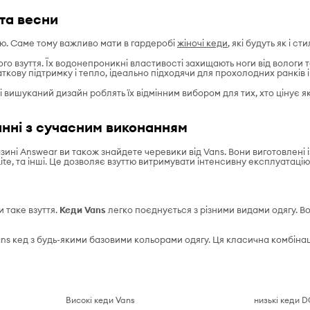
 та весни
ю. Саме тому важливо мати в гардеробі
жіночі кеди
, які будуть як і с
ого взуття. Їх водонепроникні властивості захищають ноги від вологи
кову підтримку і тепло, ідеально підходячи для прохолодних ранків і 
і вишуканий дизайн роблять їх відмінним вибором для тих, хто цінує як
нанні з сучасним виконанням
зині Answear ви також знайдете черевики від Vans. Вони виготовлені і
ite, та інші. Це дозволяє взуттю витримувати інтенсивну експлуатацію
 таке взуття.
Кеди Vans
легко поєднується з різними видами одягу. 
ns кед з будь-якими базовими кольорами одягу. Ця класична комбінац
Високі кеди Vans
низькі кеди D