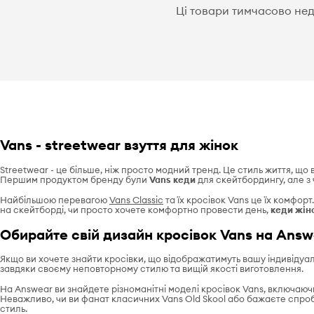
Ці товари тимчасово недо
Vans - streetwear взуття для жінок
Streetwear - це більше, ніж просто модний тренд. Це стиль життя, що 
Першим продуктом бренду були
Vans
кеди
для скейтбордингу, але з
Найбільшою перевагою
Vans Classic
та їх кросівок Vans це їх комфорт
на скейтборді, чи просто хочете комфортно провести день,
кеди жін
Обирайте свій дизайн кросівок Vans на Answ
Якщо ви хочете знайти кросівки, що відображатимуть вашу індивідуал
завдяки своєму неповторному стилю та вищій якості виготовлення.
На Answear ви знайдете різноманітні моделі кросівок Vans, включаю
Неважливо, чи ви фанат класичних Vans Old Skool або бажаєте спроб
стиль.