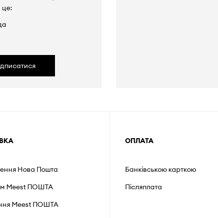
 це:
да
ідписатися
ВКА
ОПЛАТА
лення Нова Пошта
Банківською карткою
ом Meest ПОШТА
Післяплата
ення Мeest ПОШТА