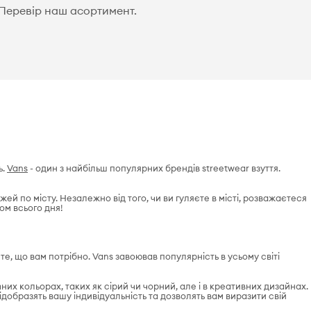
! Перевір наш асортимент.
ь.
Vans
- один з найбільш популярних брендів streetwear взуття.
ей по місту. Незалежно від того, чи ви гуляєте в місті, розважаєтеся
ом всього дня!
те, що вам потрібно. Vans завоював популярність в усьому світі
них кольорах, таких як сірий чи чорний, але і в креативних дизайнах.
 відобразять вашу індивідуальність та дозволять вам виразити свій