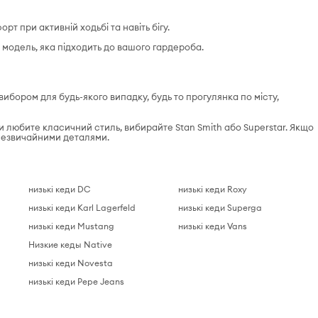
т при активній ходьбі та навіть бігу.
и модель, яка підходить до вашого гардероба.
 вибором для будь-якого випадку, будь то прогулянка по місту,
и любите класичний стиль, вибирайте Stan Smith або Superstar. Якщо
 незвичайними деталями.
низькі кеди DC
низькі кеди Roxy
низькі кеди Karl Lagerfeld
низькі кеди Superga
низькі кеди Mustang
низькі кеди Vans
Низкие кеды Native
низькі кеди Novesta
низькі кеди Pepe Jeans