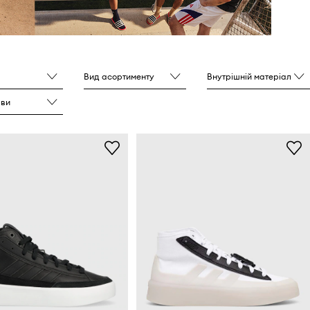
Вид асортименту
Внутрішній матеріал
шви