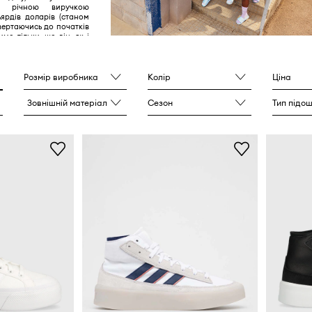
 з річною виручкою
ьярдів доларів (станом
овертаючись до початків
мо тільки, що він, як і
х, розпочав своє
 скромний сімейний
в домашні тапочки та
уття для спортсменів-
Розмір виробника
Колір
Ціна
Зовнішній матеріал
Сезон
Тип підо