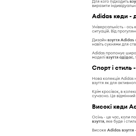
Для кого підходить
взу
виразити індивідуальни
Adidas кеди - 
Універсальність - ось
ситуацій. Від прогулян
Дизайн
взуття Adidas
навіть сукнями для ст
Adidas пропонує широк
моделі
взуття адідас
,
Спорт і стиль 
Нова колекція Adidas 
взуття як для активног
Крім кросівок, в колек
сучасно. Це відмінний в
Високі кеди Ad
Осінь - це час, коли 
взуття
, яке буде і сти
Високе
Adidas взуття
-