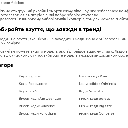
кедів Adidas:
as мають зручний дизайн і амортизуючу підошву, яка забезпечує комфор
готовляється з матеріалів, які добре зберігають тепло.
дставлені в широкому виборі стилів і кольорів, тому ви можете знайт
обирайте взуття, що завжди в тренді
кеди - це взуття, яке ніколи не виходить з моди. Вони є універсальним
чи вечірка.
азині ви можете знайти модель, яка відповідає вашому стилю. Якщо в
 більш сучасному стилю, вибирайте модель з яскравим дизайном або
горії
Кеди Big Star
Високі кеди Vans
Кеди Pepe Jeans
Кеди adidas Originals
Кеди Levi's
Кеди Novesta
Високі кеди Answear Lab
низькі кеди adidas
Високі кеди Converse
низькі кеди Big Star
Високі кеди Palladium
низькі кеди Converse