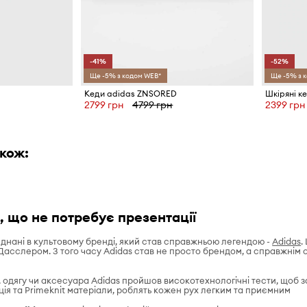
-41%
-52%
Ще -5% з кодом WEB*
Ще -5% з 
Кеди adidas ZNSORED
Шкіряні к
2799 грн
4799 грн
2399 грн
кож:
, що не потребує презентації
'єднані в культовому бренді, який став справжньою легендою -
Adidas
.
сслером. З того часу Adidas став не просто брендом, а справжнім с
 одягу чи аксесуара Adidas пройшов високотехнологічні тести, щоб за
ація та Primeknit матеріали, роблять кожен рух легким та приємним