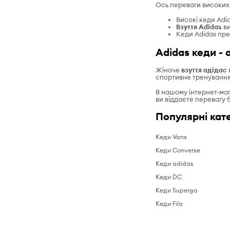
Ось переваги високих 
Високі кеди Adid
Взуття Adidas
ви
Кеди Adidas пре
Adidas кеди - 
Жіноче
взуття
адідас
спортивне тренування 
В нашому інтернет-маг
ви віддаєте перевагу
Популярні кате
Кеди Vans
Кеди Converse
Кеди adidas
Кеди DC
Кеди Superga
Кеди Fila