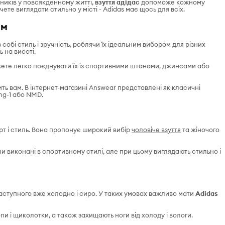
дників у повсякденному житті,
взуття адідас
допоможе кожному
ете виглядати стильно у місті - Adidas має щось для всіх.
ям
 собі стиль і зручність, роблячи їх ідеальним вибором для різних
 на висоті.
ожете легко поєднувати їх із спортивними штанами, джинсами або
ть вам. В інтернет-магазині Answear представлені як класичні
Yung-1 або NMD.
рт і стиль. Вона пропонує широкий вибір
чоловіче взуття
та жіночого
ни виконані в спортивному стилі, але при цьому виглядають стильно і
наступного вже холодно і сиро. У таких умовах важливо мати
Adidas
пи і щиколотки, а також захищають ноги від холоду і вологи.