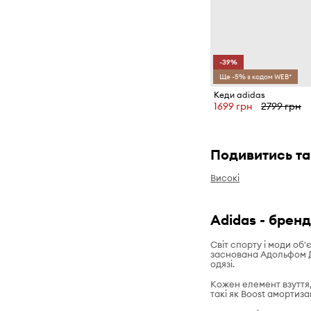
-39%
Ще -5% з кодом WEB*
Кеди adidas
1699 грн
2799 грн
Подивитись та
Високі
Adidas - бренд
Світ спорту і моди об
заснована Адольфом Да
одязі.
Кожен елемент взуття,
такі як Boost амортиз