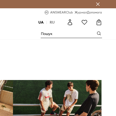
b
-20% на перше замовлення
ANSWEARClub
Журнал
Допомога
UA
|
RU