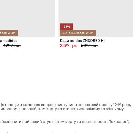
-53%
кодом WEB*
Ще -5% з кодом WEB*
еди adidas
Кеди adidas ZNSORED HI
4999 грн
2399 грн
5199 грн
 Ця німецька компанія вперше виступила на світовій арені у 1949 році,
имволом інновацій, комфорту та стилю в чоловічому та жіночому
безпечити найвищий ступінь комфорту та довговічності. Технології,