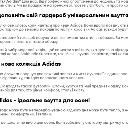
ття Adidas
? Для всіх. Від професійних спортсменів до модниць та мо
й стиль. Чи ви працюєте на тренажері, граєте у футбол, чи просто хоч
доповніть свій гардероб універсальним взутт
 ключове слово, коли йдеться про
кеди Adidas
. Вони вдало поєднують в
ок парком до вечірніх походів по місту -
кросівки Adidas
завжди будуть
створений так, щоб пасувати до різноманітних стилів і образів. Ви м
ворення легкого літнього образу.
ий вибір моделей кедів, щоб ви могли знайти ту, яка ідеально підходи
 такі як Stan Smith або Superstar, так і більш сучасні варіанти, такі як 
- нова колекція Adidas
на Answear поєднує два важливі аспекти життя сучасної людини: спо
о відпочинку, так і для повсякденного носіння.
цію входять також футболки, штани, куртки та інші предмети одягу. Во
ибір для тих, хто цінує комфорт, стиль і якість.
idas - ідеальне взуття для осені
погода може бути непередбачуваною. Одного дня може бути тепло, а 
льним, і комфортним, і теплим.
 це ідеальний вибір для осені. Вони забезпечують гарну підтримку сто