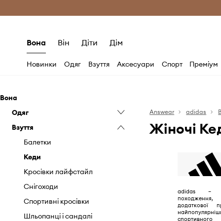
Безкоштовна доставка з ЄС (від 2800 г
Вона
Він
Діти
Дім
Новинки
Одяг
Взуття
Аксесуари
Спорт
Преміум
Вона
Одяг
Answear
adidas
Жіночі Ке
Взуття
Джинси
Кофти
Балетки
Купальники
Кеди
Куртки
Кросівки лайфстайл
Спідниці
Снігоходи
adidas – б
походження,
Спідня білизна
Спортивні кросівки
додаткової п
найпопулярн
Спортивні костюми
Шльопанці і сандалі
спортивного