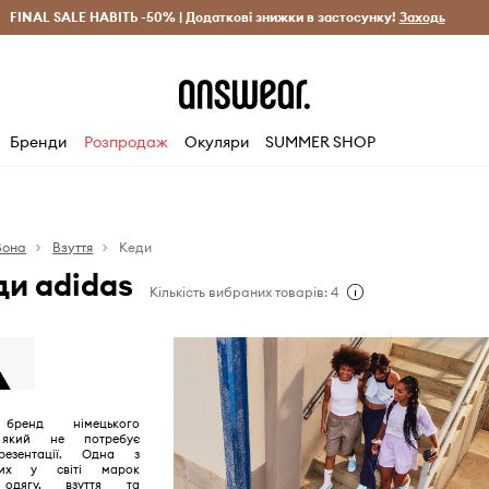
рн)
FINAL SALE НАВІТЬ -50% | Додаткові знижки в застосунку!
Лише оригінальні товари
Заощаджуй з Answear Clu
Заходь
Бренди
Розпродаж
Окуляри
SUMMER SHOP
Вона
Взуття
Кеди
ди adidas
Кількість вибраних товарів: 4
ренд німецького
 який не потребує
резентації. Одна з
іших у світі марок
 одягу, взуття та