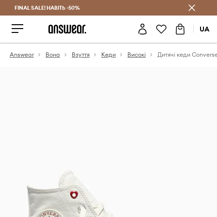
FINAL SALE! НАВІТЬ -50%
Заощаджуй з Answear Club
UA
Answear
Вона
Взуття
Кеди
Високі