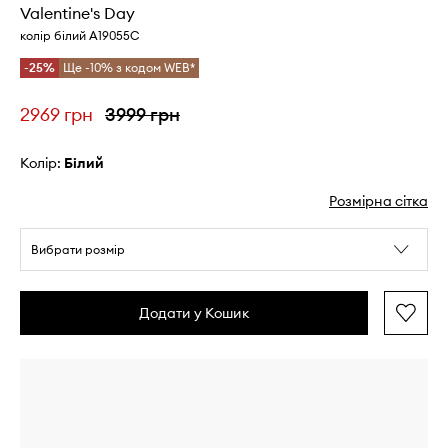
Valentine's Day
колір білий A19055C
-25%
Ще -10% з кодом WEB*
2969 грн
3999 грн
Колір:
білий
Розмірна сітка
Вибрати розмір
Додати у Кошик