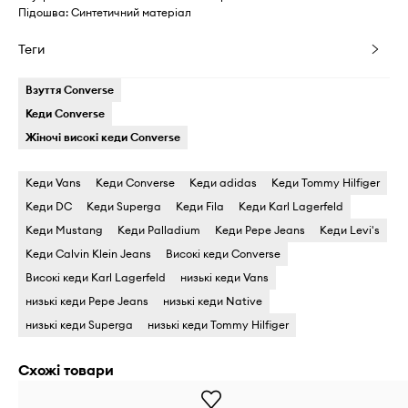
Підошва: Синтетичний матеріал
Теги
Взуття Converse
Кеди Converse
Жіночі високі кеди Converse
Кеди Vans
Кеди Converse
Кеди adidas
Кеди Tommy Hilfiger
Кеди DC
Кеди Superga
Кеди Fila
Кеди Karl Lagerfeld
Кеди Mustang
Кеди Palladium
Кеди Pepe Jeans
Кеди Levi's
Кеди Calvin Klein Jeans
Високі кеди Converse
Високі кеди Karl Lagerfeld
низькі кеди Vans
низькі кеди Pepe Jeans
низькі кеди Native
низькі кеди Superga
низькі кеди Tommy Hilfiger
Схожі товари