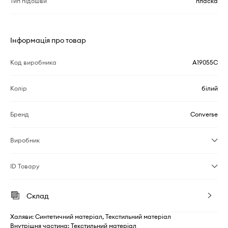
Тип підошви
пласка
Інформація про товар
Код виробника
A19055C
Колір
білий
Бренд
Converse
Виробник
ID Товару
Склад
Халяви: Синтетичний матеріал, Текстильний матеріал
Внутрішня частина: Текстильний матеріал