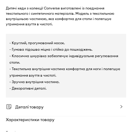
Дитячі кеди з колекції Converse виготовлені із поєднання
текстильного і синтетичного матеріалів. Модель з текстильною
внутрішньою частиною, яка комфортна для стопи і полегшує
утримання взуття в чистоті.
- Круглий, прогумований носок.
- Гумова підошва міцна і стійка до пошкоджень.
- Класична шнурівка забезпечує індивідуальне регулювання
стопи.
- Текстильна внутрішня частина комфортна для ноги і полегшує
утримання взуття в чистоті.
- Зручна внутрішня частина.
- Декоративні деталі.
Деталі товару
Характеристики товару