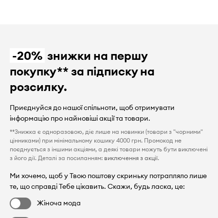
-20%
знижки на першу
покупку** за підписку на
розсилку.
Приєднуйся до нашої спільноти, щоб отримувати
інформацію про найновіші акції та товари.
**Знижка є одноразовою, діє лише на новинки (товари з "чорними"
цінниками) при мінімальному кошику 4000 грн. Промокод не
поєднується з іншими акціями, а деякі товари можуть бути виключені
з його дії. Деталі за посиланням:
виключення з акції
.
Ми хочемо, щоб у Твою поштову скриньку потрапляло лише
те, що справді Тебе цікавить. Скажи, будь ласка, це:
Жіноча мода