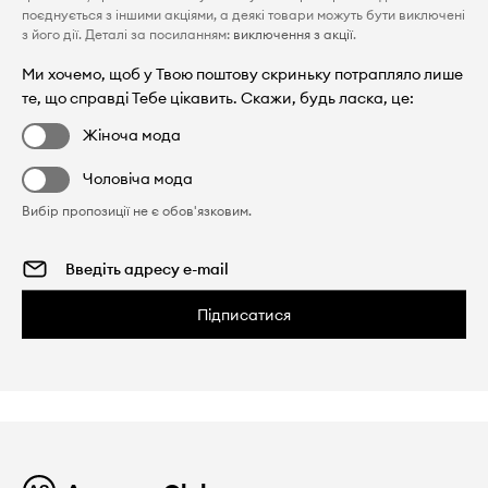
поєднується з іншими акціями, а деякі товари можуть бути виключені
з його дії. Деталі за посиланням:
виключення з акції
.
Ми хочемо, щоб у Твою поштову скриньку потрапляло лише
те, що справді Тебе цікавить. Скажи, будь ласка, це:
Жіноча мода
Чоловіча мода
Вибір пропозиції не є обов'язковим.
Підписатися