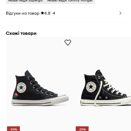
низькі кеди Superga
низькі кеди Tommy Hilfiger
Відгуки на товар
4.8
4
Схожі товари
-50%
-25%