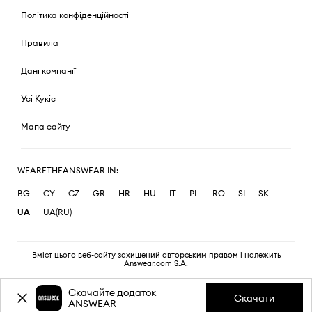
Політика конфіденційності
Правила
Дані компанії
Усі Кукіс
Мапа сайту
WEARETHEANSWEAR IN:
BG
CY
CZ
GR
HR
HU
IT
PL
RO
SI
SK
UA
UA(RU)
Вміст цього веб-сайту захищений авторським правом і належить
Answear.com S.A.
Скачайте додаток
Скачати
ANSWEAR