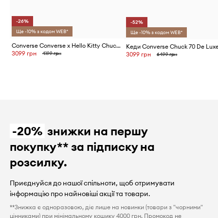
-26%
-52%
Ще -10% з кодом WEB*
Ще -10% з кодом WEB*
Converse Converse x Hello Kitty Chuck Taylor All Star HI кеди жіночі
3099 грн
4199 грн
3099 грн
6499 грн
-20%
знижки на першу
покупку** за підписку на
розсилку.
Приєднуйся до нашої спільноти, щоб отримувати
інформацію про найновіші акції та товари.
**Знижка є одноразовою, діє лише на новинки (товари з "чорними"
цінниками) при мінімальному кошику 4000 грн. Промокод не