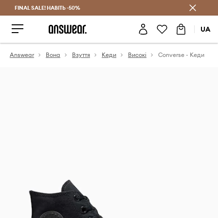
FINAL SALE! НАВІТЬ -50%
Заощаджуй з Answear Club
UA
Answear
Вона
Взуття
Кеди
Високі
Converse - Кеди