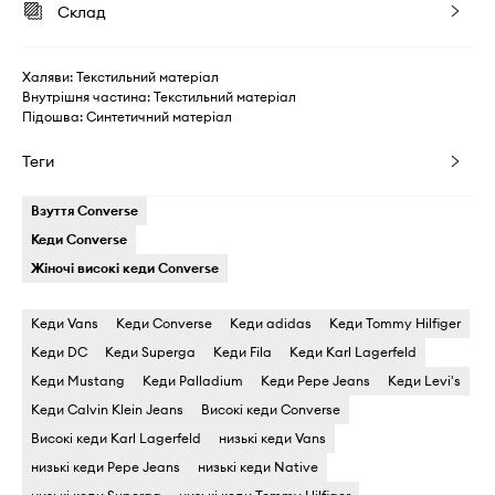
Склад
Халяви: Текстильний матеріал
Внутрішня частина: Текстильний матеріал
Підошва: Синтетичний матеріал
Теги
Взуття Converse
Кеди Converse
Жіночі високі кеди Converse
Кеди Vans
Кеди Converse
Кеди adidas
Кеди Tommy Hilfiger
Кеди DC
Кеди Superga
Кеди Fila
Кеди Karl Lagerfeld
Кеди Mustang
Кеди Palladium
Кеди Pepe Jeans
Кеди Levi's
Кеди Calvin Klein Jeans
Високі кеди Converse
Високі кеди Karl Lagerfeld
низькі кеди Vans
низькі кеди Pepe Jeans
низькі кеди Native