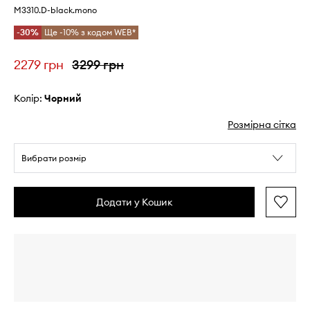
M3310.D-black.mono
-30%
Ще -10% з кодом WEB*
2279 грн
3299 грн
Колір:
чорний
Розмірна сітка
Вибрати розмір
Додати у Кошик