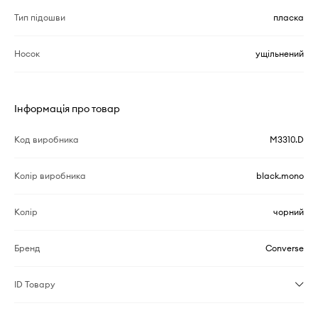
Тип підошви
пласка
Носок
ущільнений
Інформація про товар
Код виробника
M3310.D
Колір виробника
black.mono
Колір
чорний
Бренд
Converse
ID Товару