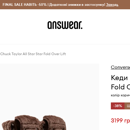
рн)
FINAL SALE НАВІТЬ -50% | Додаткові знижки в застосунку!
Лише оригінальні товари
Заощаджуй з Answear Clu
Заходь
huck Taylor All Star Star Fold Over Lift
Convers
Кеди 
Fold O
колір кори
-38%
Щ
3199 г