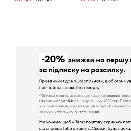
-20%
знижки на першу 
за підписку на розсилку.
Приєднуйся до нашої спільноти, щоб отриму
про найновіші акції та товари.
**Знижка є одноразовою, діє лише на новинки (това
цінниками) при мінімальному кошику 4000 грн. Пром
з іншими акціями, а деякі товари можуть бути виключен
за посиланням:
виключення з акції
.
Ми хочемо, щоб у Твою поштову скриньку пот
що справді Тебе цікавить. Скажи, будь ласка,