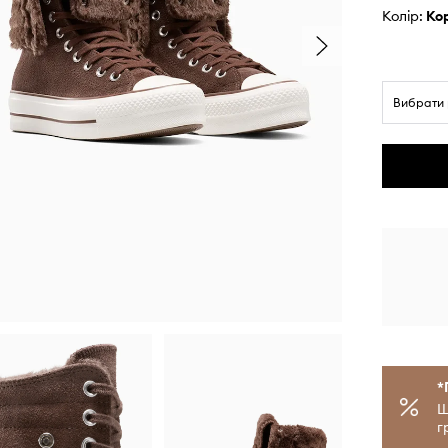
Колір:
к
Вибрати 
*
Щ
г