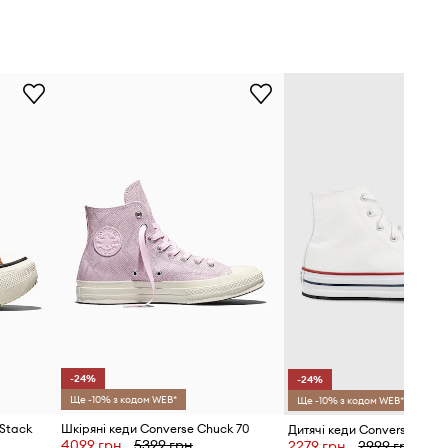
-24%
-24%
Ще -10% з кодом WEB*
Ще -10% з кодом WEB*
Stack
Шкіряні кеди Converse Chuck 70
4099 грн
5399 грн
2279 грн
2999 грн