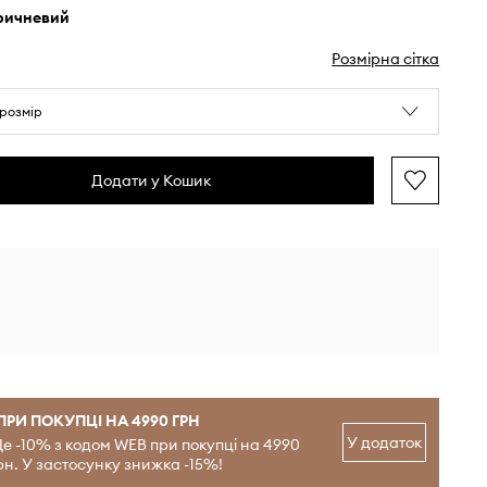
оричневий
Розмірна сітка
розмір
Додати у Кошик
ПРИ ПОКУПЦІ НА 4990 ГРН
У додаток
е -10% з кодом WEB при покупці на 4990
рн. У застосунку знижка -15%!