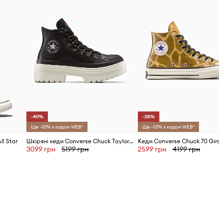
Виробник
ID Товару
-40%
-38%
Ще -10% з кодом WEB*
Ще -10% з кодом WEB*
ll Star
Шкіряні кеди Converse Chuck Taylor All Star Lugged Heel Cc
Кеди Converse Chuck 70 Gir
3099 грн
5199 грн
2599 грн
4199 грн