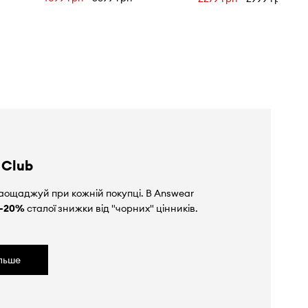
 Club
аощаджуй при кожній покупці. В Answear
-20%
сталої знижки від "чорних" цінників.
ільше