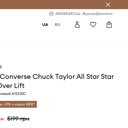
b
-20% на перше замовлення
ANSWEARClub
Журнал
Допомога
UA
|
RU
e
Converse Chuck Taylor All Star Star
ver Lift
чневий A15230C
е -10% з кодом WEB*
рн
5199 грн