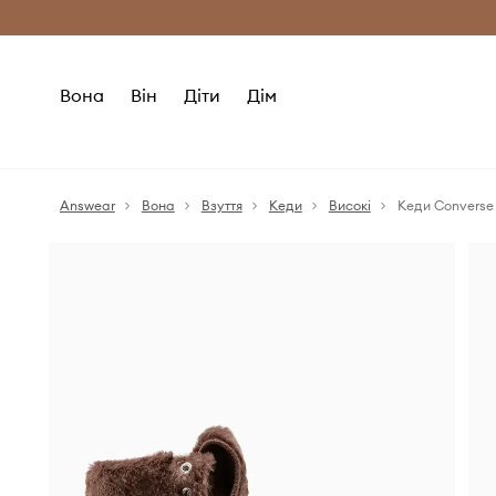
Безкоштовна доставка з ЄС (від 2800 г
Вона
Він
Діти
Дім
Answear
Вона
Взуття
Кеди
Високі
Кеди Converse C