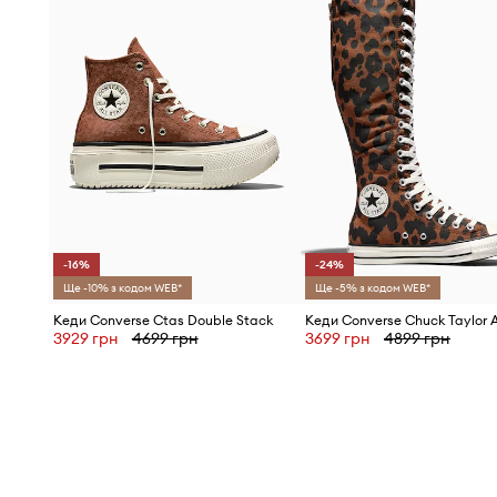
-16%
-24%
Ще -10% з кодом WEB*
Ще -5% з кодом WEB*
Кеди Converse Ctas Double Stack
Кеди Converse Chuck Taylor A
3929 грн
4699 грн
3699 грн
4899 грн