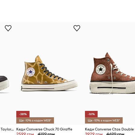
-38%
-16%
Ще -10% з кодом WEB*
Ще -10% з кодом WEB*
Шкіряні кеди Converse Chuck Taylor All Star Lugged Heel Cc
Кеди Converse Chuck 70 Giraffe
Кеди Converse Ctas Double 
2599 грн
4199 грн
3929 грн
4699 грн