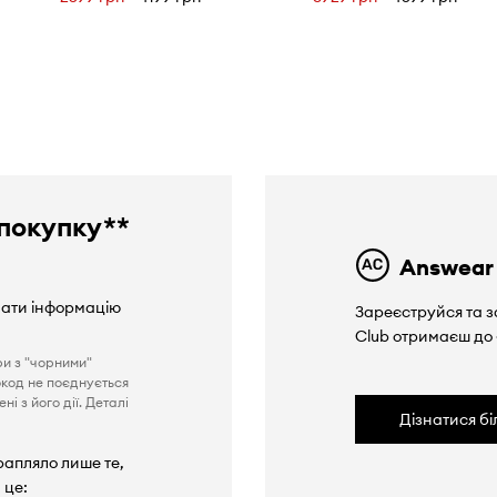
покупку**
Answear
вати інформацію
Зареєструйся та з
Club отримаєш до
ри з "чорними"
окод не поєднується
і з його дії. Деталі
Дізнатися б
рапляло лише те,
 це: