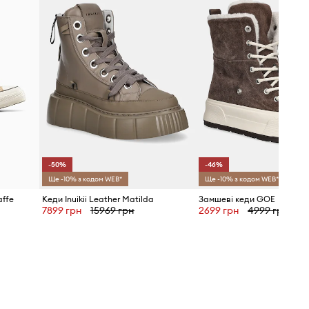
-50%
-46%
Ще -10% з кодом WEB*
Ще -10% з кодом WEB*
affe
Кеди Inuikii Leather Matilda
Замшеві кеди GOE
7899 грн
15969 грн
2699 грн
4999 грн