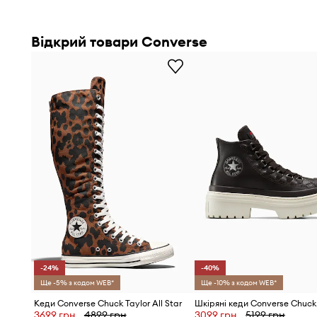
Відкрий товари Converse
-24%
-40%
Ще -5% з кодом WEB*
Ще -10% з кодом WEB*
Кеди Converse Chuck Taylor All Star
3699 грн
4899 грн
3099 грн
5199 грн