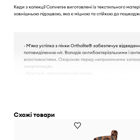
Кеди з колекції Converse виготовлені із текстильного мате
зовнішньою підошвою, яка є міцною та стійкою до пошкодж
- М'яка устілка з пінки Ortholite® забезпечує відведен
потовиділенню ніг. Володіє антибактеріальними і ан
властивостями. Охороняє перед неприємними запаха
амортизацію.
- Круглий, прогумований носок.
- Жорстка п'ятка стабілізує каблук і утримує ногу у взу
вислизала під час руху.
- Текстильна внутрішня частина комфортна для ноги 
взуття в чистоті.
- Плоскі шнурки зменшують тиск на стопу, забезпечу
Схожі товари
комфорт під час носіння.
- Модель на платформі.
- Висота платформи: 3,8 cm.