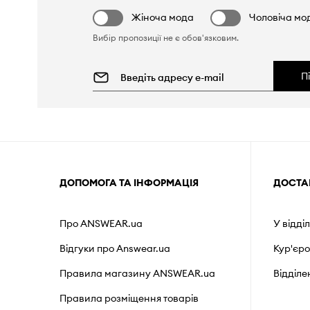
Жіноча мода
Чоловіча мо
Вибір пропозиції не є обов'язковим.
П
ДОПОМОГА ТА ІНФОРМАЦІЯ
ДОСТА
Про ANSWEAR.ua
У відді
Відгуки про Answear.ua
Кур'єр
Правила магазину ANSWEAR.ua
Відділ
Правила розміщення товарів