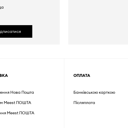
да
ідписатися
ВКА
ОПЛАТА
лення Нова Пошта
Банківською карткою
ом Meest ПОШТА
Післяплата
ення Мeest ПОШТА