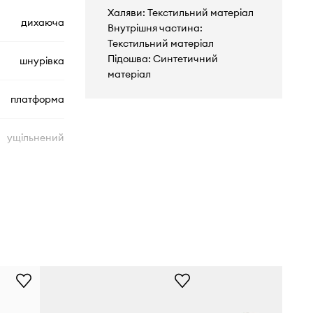
Халяви: Текстильний матеріал
дихаюча
Внутрішня частина:
Текстильний матеріал
Підошва: Синтетичний
шнурівка
матеріал
платформа
ущільнений
A15230C
коричневий
Converse