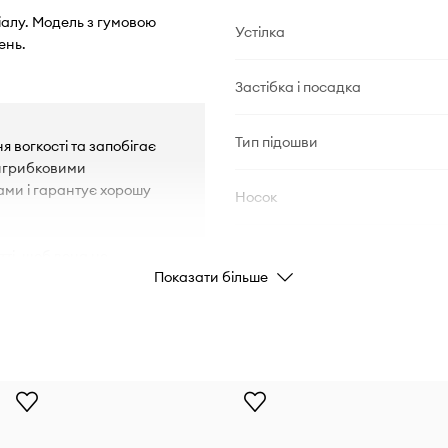
ріалу. Модель з гумовою
Устілка
ень.
Застібка і посадка
Тип підошви
ня вогкості та запобігає
тигрибковими
ми і гарантує хорошу
Носок
тті, щоб вона не
ІНФОРМАЦІЯ ПРО ТОВАР
Показати більше
і полегшує утримання
Код виробника
ючи хорошу посадку та
Колір
Бренд