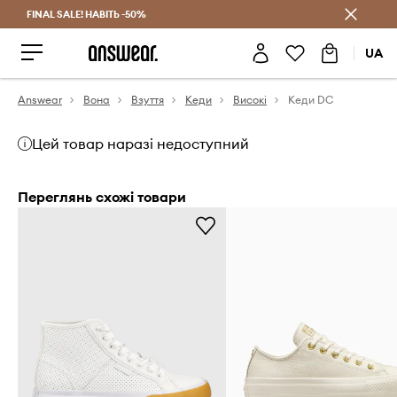
FINAL SALE! НАВІТЬ -50%
Заощаджуй з Answear Club
UA
Answear
Вона
Взуття
Кеди
Високі
Кеди DC
Цей товар наразі недоступний
Переглянь схожі товари