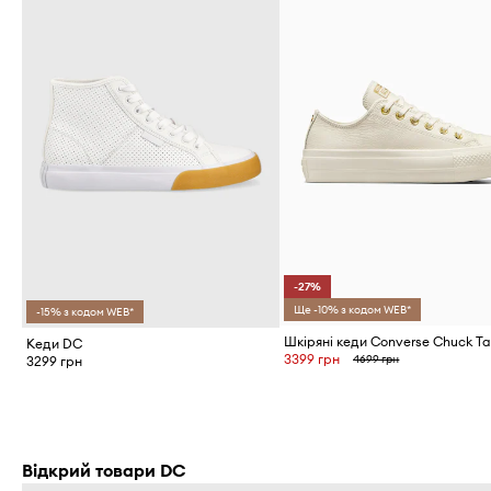
-27%
Ще -10% з кодом WEB*
-15% з кодом WEB*
Кеди DC
3399 грн
4699 грн
3299 грн
Відкрий товари DC