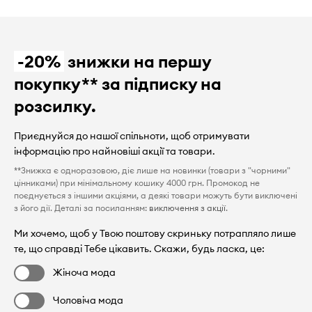
-20%
знижки на першу
покупку** за підписку на
розсилку.
Приєднуйся до нашої спільноти, щоб отримувати
інформацію про найновіші акції та товари.
**Знижка є одноразовою, діє лише на новинки (товари з "чорними"
цінниками) при мінімальному кошику 4000 грн. Промокод не
поєднується з іншими акціями, а деякі товари можуть бути виключені
з його дії. Деталі за посиланням:
виключення з акції
.
Ми хочемо, щоб у Твою поштову скриньку потрапляло лише
те, що справді Тебе цікавить. Скажи, будь ласка, це:
Жіноча мода
Чоловіча мода