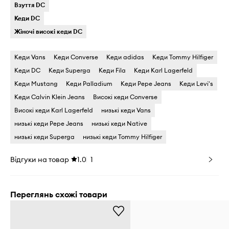
Взуття DC
Кеди DC
Жіночі високі кеди DC
Кеди Vans
Кеди Converse
Кеди adidas
Кеди Tommy Hilfiger
Кеди DC
Кеди Superga
Кеди Fila
Кеди Karl Lagerfeld
Кеди Mustang
Кеди Palladium
Кеди Pepe Jeans
Кеди Levi's
Кеди Calvin Klein Jeans
Високі кеди Converse
Високі кеди Karl Lagerfeld
низькі кеди Vans
низькі кеди Pepe Jeans
низькі кеди Native
низькі кеди Superga
низькі кеди Tommy Hilfiger
Відгуки на товар
1.0
1
Переглянь схожі товари