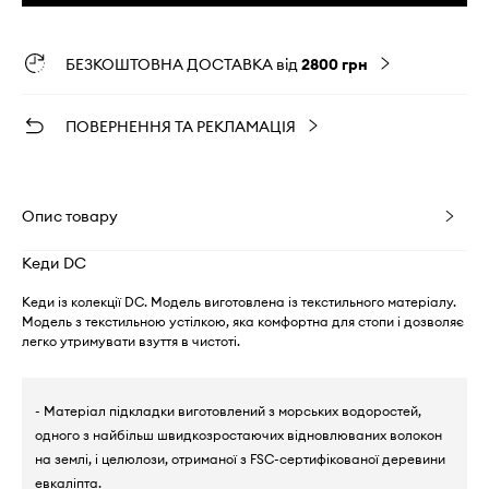
БЕЗКОШТОВНА ДОСТАВКА від
2800 грн
ПОВЕРНЕННЯ ТА РЕКЛАМАЦІЯ
Опис товару
Кеди DC
Кеди із колекції DC. Модель виготовлена із текстильного матеріалу.
Модель з текстильною устілкою, яка комфортна для стопи і дозволяє
легко утримувати взуття в чистоті.
- Матеріал підкладки виготовлений з морських водоростей,
одного з найбільш швидкозростаючих відновлюваних волокон
на землі, і целюлози, отриманої з FSC-сертифікованої деревини
евкаліпта.