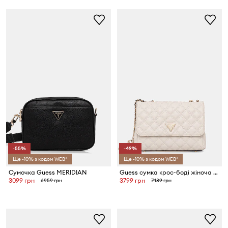
-55%
-49%
Ще -10% з кодом WEB*
Ще -10% з кодом WEB*
Сумочка Guess MERIDIAN
Guess сумка крос-боді жіноча GIULLY
3099 грн
3799 грн
6959 грн
7489 грн