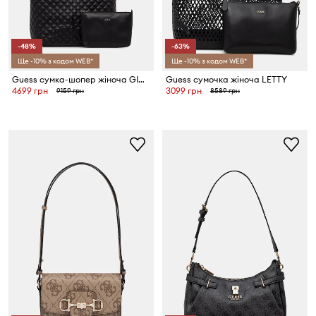
-48%
-63%
Ще -10% з кодом WEB*
Ще -10% з кодом WEB*
Guess сумка-шопер жіноча GIULLY
Guess сумочка жіноча LETTY
4699 грн
3099 грн
9159 грн
8589 грн