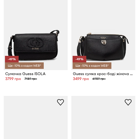
-49%
-49%
Ще -10% з кодом WEB*
Ще -10% з кодом WEB*
Сумочка Guess ISOLA
Guess сумка крос-боді жіноча зі штучної шкіри BIANCA
3799 грн
3499 грн
7489 грн
6959 грн