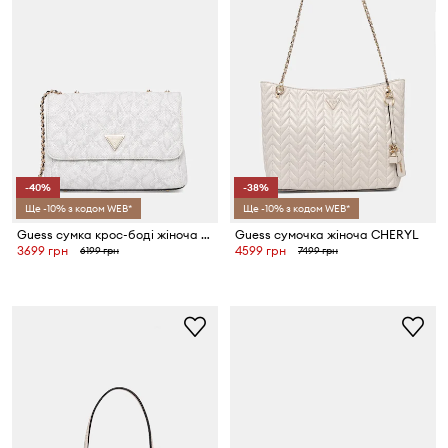
-40%
-38%
Ще -10% з кодом WEB*
Ще -10% з кодом WEB*
Guess сумка крос-боді жіноча GIULLY
Guess сумочка жіноча CHERYL
3699 грн
4599 грн
6199 грн
7499 грн