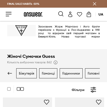
FINAL SALE! НАВІТЬ -50%
Заощаджуй з Answear Club
UA
Засновник Жорж Марчіано і його брати
переїхали з Франції в Лос-Анджелес в 1981
році та відкрили свій перший магазин в
Беверлі-Хіллз. Назва торгової марки
виникла випадково - з рекламного слогана «Guess what's in our new
Big Mac?» Перше слово міцно засіло в голові браттям і незабаром
стала найменуванням будівлі на бульварі Олімпік, де розташувалася
штаб-квартира компанії - в двох кроках від рекламного щита, який
став джерелом натхнення. Так починалася історія бренду.
Жіночі Сумочки Guess
Кількість вибраних товарів: 862
біжутерія
гаманці
годинники
головні уб
Фільтри