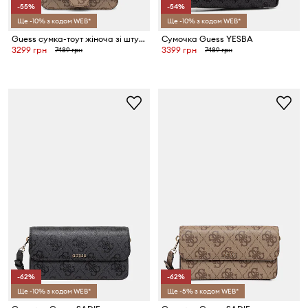
-55%
-54%
Ще -10% з кодом WEB*
Ще -10% з кодом WEB*
Guess сумка-тоут жіноча зі штучної шкіри JANIE
Сумочка Guess YESBA
3299 грн
3399 грн
7489 грн
7489 грн
-62%
-62%
Ще -10% з кодом WEB*
Ще -5% з кодом WEB*