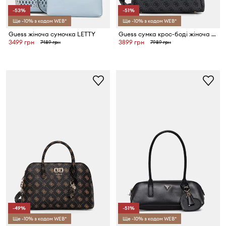
-53%
-51%
Ще -10% з кодом WEB*
Ще -10% з кодом WEB*
Guess жіноча сумочка LETTY
Guess сумка крос-боді жіноча MERIDIAN
3499 грн
3899 грн
7489 грн
7989 грн
-49%
-51%
Ще -10% з кодом WEB*
Ще -10% з кодом WEB*