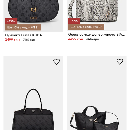
-47%
-53%
Ще -10% з кодом WEB*
Ще -10% з кодом WEB*
Guess сумка-шопер жіноча BIANCA
Сумочка Guess KUBA
4499 грн
8589 грн
3499 грн
7489 грн