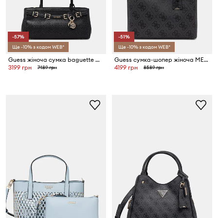
-57%
-51%
Ще -10% з кодом WEB*
Ще -10% з кодом WEB*
Guess жіноча сумка baguette DOVIE
Guess сумка-шопер жіноча MERIDIAN
3199 грн
4199 грн
7489 грн
8589 грн