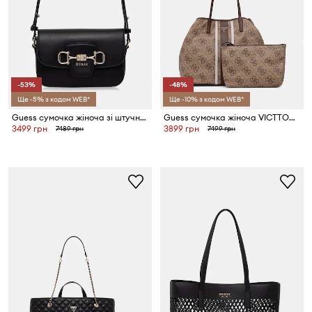
-53%
-48%
Ще -5% з кодом WEB*
Ще -10% з кодом WEB*
Guess сумочка жіноча зі штучної шкіри JANIE
Guess сумочка жіноча VICTTORIA
3499 грн
3899 грн
7489 грн
7499 грн