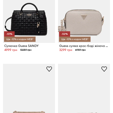
-51%
-52%
Ще -10% з кодом WEB*
Ще -10% з кодом WEB*
Сумочка Guess SANDY
Guess сумка крос-боді жіноча NOELLE
4999 грн
3299 грн
10259 грн
6959 грн