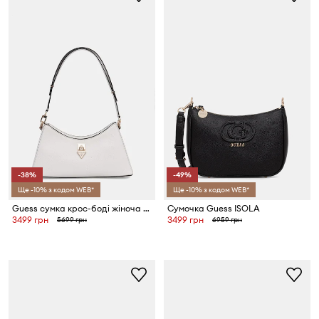
-38%
-49%
Ще -10% з кодом WEB*
Ще -10% з кодом WEB*
Guess сумка крос-боді жіноча зі штучної шкіри PATSIE
Сумочка Guess ISOLA
3499 грн
3499 грн
5699 грн
6959 грн