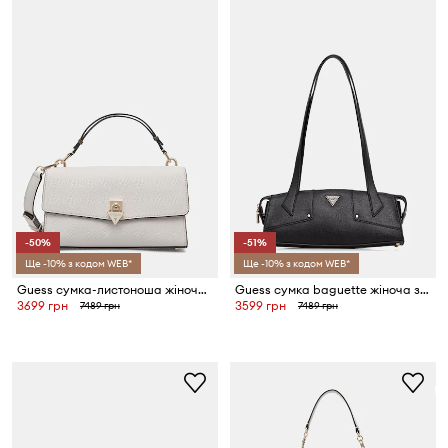
-50%
-51%
Ще -10% з кодом WEB*
Ще -10% з кодом WEB*
Guess сумка-листоноша жіноча зі штучної шкіри PATSIE
Guess сумка baguette жіноча зі штучної шкіри DARCY
3699 грн
3599 грн
7489 грн
7489 грн