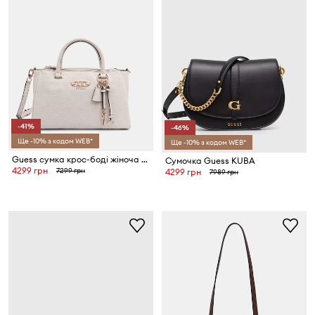
-41%
-46%
Ще -10% з кодом WEB*
Ще -10% з кодом WEB*
Guess сумка крос-боді жіноча зі штучної шкіри ANISE
Сумочка Guess KUBA
4299 грн
7299 грн
4299 грн
7989 грн