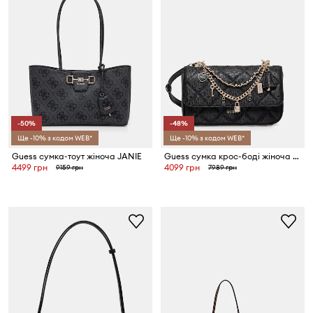
-50%
-48%
Ще -10% з кодом WEB*
Ще -10% з кодом WEB*
Guess сумка-тоут жіноча JANIE
Guess сумка крос-боді жіноча LIBBY
4499 грн
4099 грн
9159 грн
7989 грн