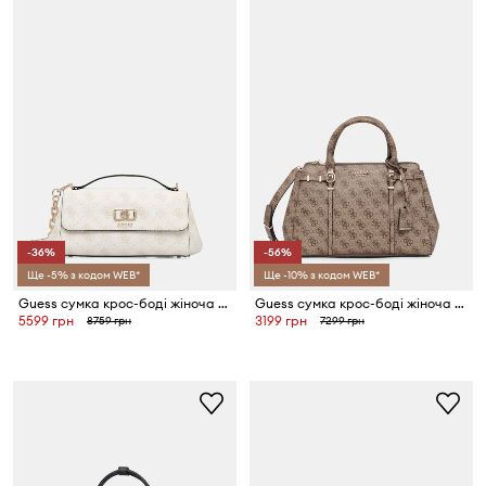
-36%
-56%
Ще -5% з кодом WEB*
Ще -10% з кодом WEB*
Guess сумка крос-боді жіноча зі штучної шкіри EMELIE
Guess сумка крос-боді жіноча LEONA
5599 грн
3199 грн
8759 грн
7299 грн