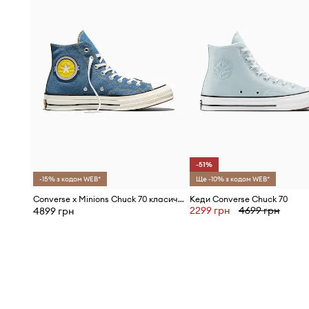
-51%
-15% з кодом WEB*
Ще -10% з кодом WEB*
Converse x Minions Chuck 70 класичні кеди
Кеди Converse Chuck 70
2299 грн
4699 грн
4899 грн