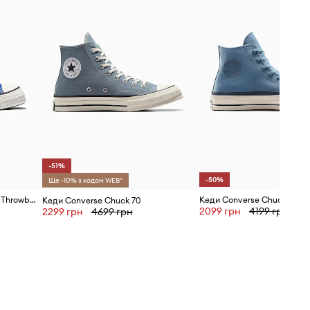
Converse
-51%
-50%
Ще -10% з кодом WEB*
Кеди Converse Chuck Taylor Throwback
Кеди Converse Chuck 70
Кеди Converse Chuck 70
2099 грн
4199 грн
2299 грн
4699 грн