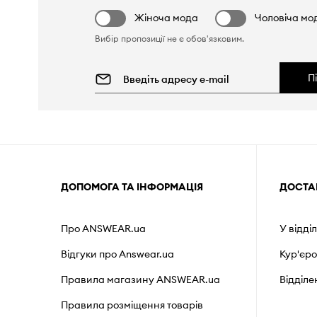
Жіноча мода
Чоловіча мо
Вибір пропозиції не є обов'язковим.
П
ДОПОМОГА ТА ІНФОРМАЦІЯ
ДОСТА
Про ANSWEAR.ua
У відді
Відгуки про Answear.ua
Кур'єр
Правила магазину ANSWEAR.ua
Відділ
Правила розміщення товарів