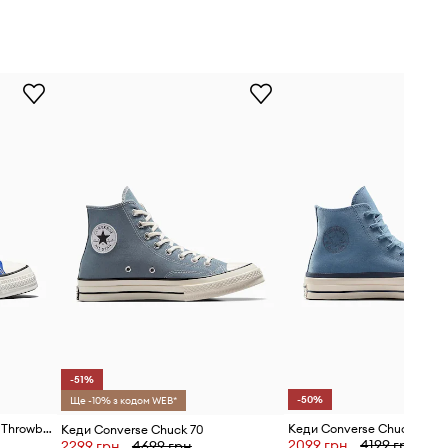
-51%
-50%
Ще -10% з кодом WEB*
Кеди Converse Chuck Taylor Throwback
Кеди Converse Chuck 70
Кеди Converse Chuck 70
2099 грн
4199 грн
2299 грн
4699 грн