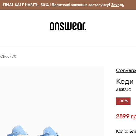
рн)
FINAL SALE НАВІТЬ -50% | Додаткові знижки в застосунку!
Лише оригінальні товари
Заощаджуй з Answear Clu
Заходь
 Chuck 70
Convers
Кеди 
A10524C
-30%
2899 г
Колір:
б