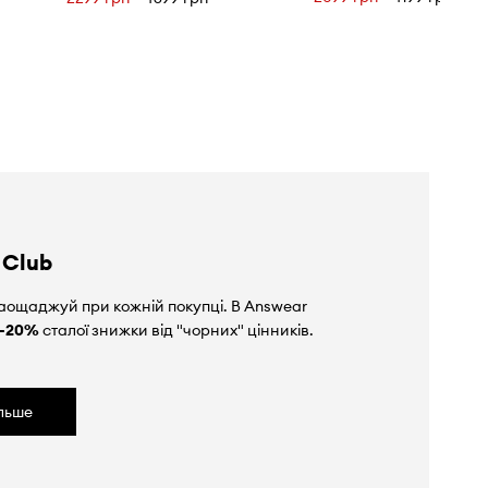
 Club
аощаджуй при кожній покупці. В Answear
-20%
сталої знижки від "чорних" цінників.
ільше