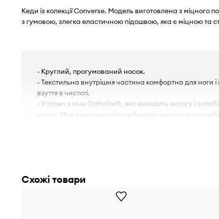
Кеди із колекції Converse. Модель виготовлена з міцного 
з гумовою, злегка еластичною підошвою, яка є міцною та 
- Круглий, прогумований носок.
- Текстильна внутрішня частина комфортна для ноги 
взуття в чистоті.
- Устілка з піни Ortholite®, яка виводить вологу і зап
стопи. Має властивості антибактеріальні та антигриб
амортизацію.
- Жорсткий задник забезпечує чудову підтримку щикол
- Гумова підошва міцна і стійка до пошкоджень.
- Класична шнурівка забезпечує індивідуальне регу
Схожі товари