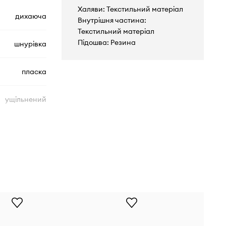
Халяви: Текстильний матеріал
дихаюча
Внутрішня частина:
Текстильний матеріал
Підошва: Резина
шнурівка
пласка
ущільнений
A10524C
443
блакитний