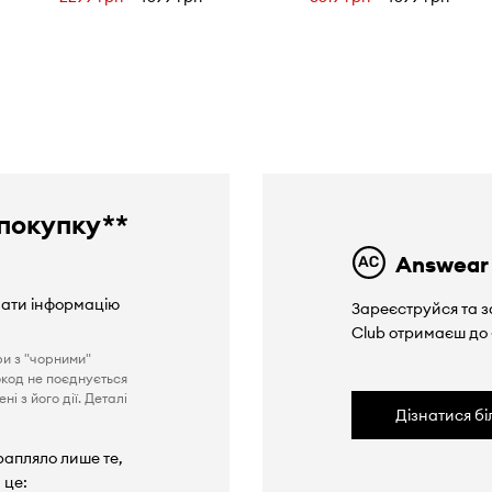
покупку**
Answear
вати інформацію
Зареєструйся та з
Club отримаєш до
ри з "чорними"
окод не поєднується
і з його дії. Деталі
Дізнатися б
рапляло лише те,
 це: