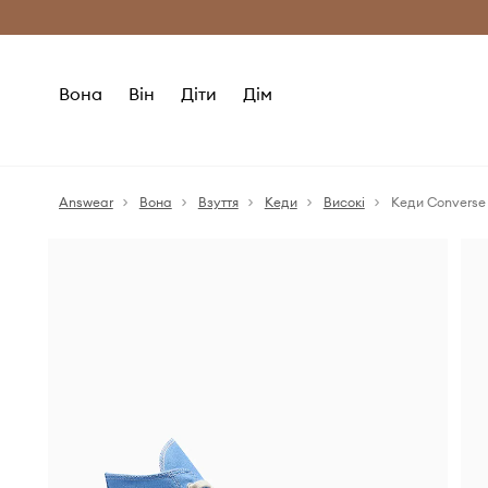
Безкоштовна доставка з ЄС (від 2800 г
Вона
Він
Діти
Дім
Answear
Вона
Взуття
Кеди
Високі
Кеди Converse