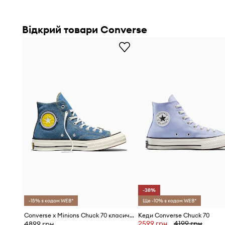
Відкрий товари Converse
-38%
-15% з кодом WEB*
Ще -10% з кодом WEB*
Converse x Minions Chuck 70 класичні кеди
Кеди Converse Chuck 70
2599 грн
4199 грн
4899 грн