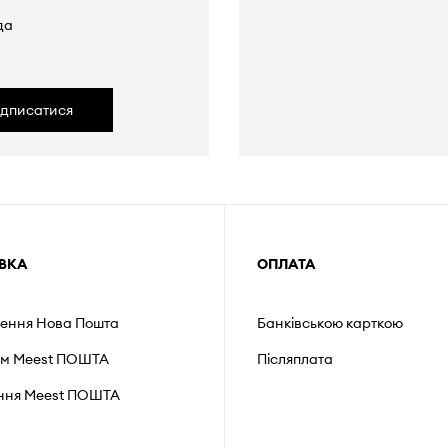
да
ідписатися
ВКА
ОПЛАТА
лення Нова Пошта
Банківською карткою
ом Meest ПОШТА
Післяплата
ення Мeest ПОШТА