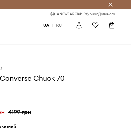
b
-20% на перше замовлення
ANSWEARClub
Журнал
Допомога
UA
|
RU
e
Converse Chuck 70
рн
4199 грн
лакитний