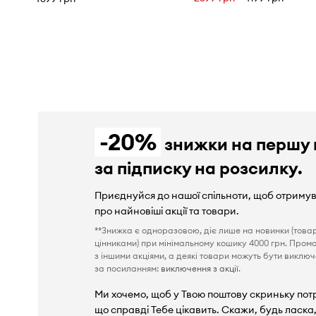
-20%
знижки на першу 
за підписку на розсилку.
Приєднуйся до нашої спільноти, щоб отриму
про найновіші акції та товари.
**Знижка є одноразовою, діє лише на новинки (това
цінниками) при мінімальному кошику 4000 грн. Пром
з іншими акціями, а деякі товари можуть бути виключен
за посиланням:
виключення з акції
.
Ми хочемо, щоб у Твою поштову скриньку пот
що справді Тебе цікавить. Скажи, будь ласка,