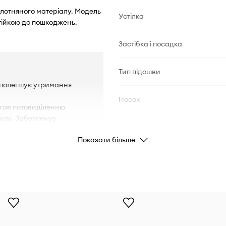
полотняного матеріалу. Модель
Устілка
стійкою до пошкоджень.
Застібка і посадка
Тип підошви
і полегшує утримання
Носок
обігає потовиділенню
кові. Забезпечує
ІНФОРМАЦІЯ ПРО ТОВАР
Показати більше
отки та п’яти.
лювання стопи.
Код виробника
Колір виробника
Колір