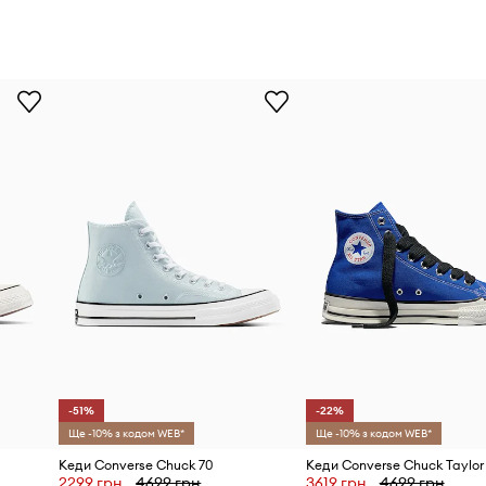
-51%
-22%
Ще -10% з кодом WEB*
Ще -10% з кодом WEB*
Кеди Converse Chuck 70
2299 грн
4699 грн
3619 грн
4699 грн