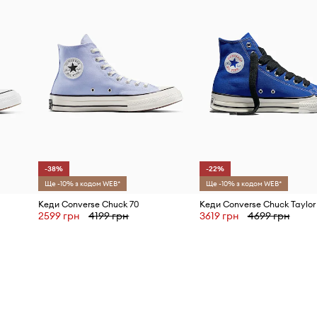
Бренд
ID Товару
-38%
-22%
Ще -10% з кодом WEB*
Ще -10% з кодом WEB*
Кеди Converse Chuck 70
2599 грн
4199 грн
3619 грн
4699 грн