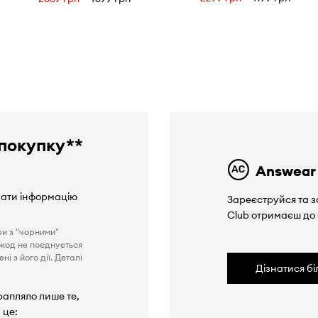
покупку**
Answear
вати інформацію
Зареєструйся та з
Club отримаєш до
ри з "чорними"
окод не поєднується
і з його дії. Деталі
Дізнатися б
рапляло лише те,
 це: