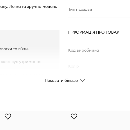
ріалу. Легка та зручна модель
Тип підошви
ІНФОРМАЦІЯ ПРО ТОВАР
отки та п’яти.
Код виробника
і полегшує утримання
Колір
ючи хорошу посадку та
Показати більше
Бренд
Виробник
ID Товару