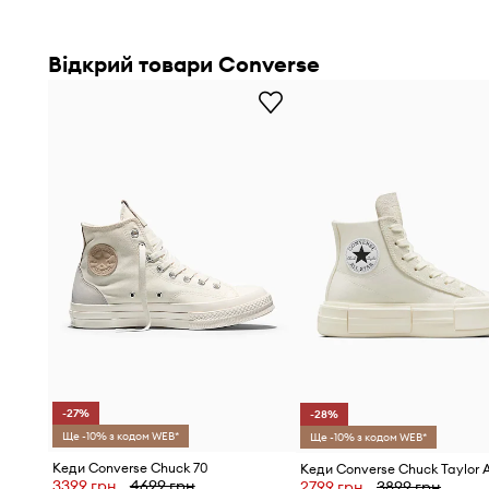
Відкрий товари Converse
-27%
-28%
Ще -10% з кодом WEB*
Ще -10% з кодом WEB*
Кеди Converse Chuck 70
3399 грн
4699 грн
2799 грн
3899 грн