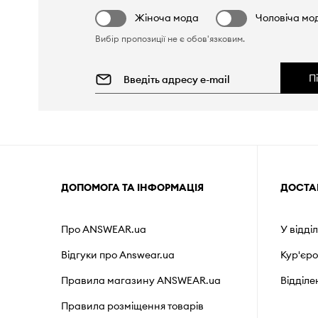
Жіноча мода
Чоловіча мо
Вибір пропозиції не є обов'язковим.
П
ДОПОМОГА ТА ІНФОРМАЦІЯ
ДОСТА
Про ANSWEAR.ua
У відді
Відгуки про Answear.ua
Кур'єр
Правила магазину ANSWEAR.ua
Відділ
Правила розміщення товарів