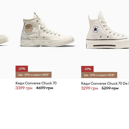
-27%
-37%
Ще -10% з кодом WEB*
Ще -10% з кодом WEB*
Кеди Converse Chuck 70
3399 грн
4699 грн
3299 грн
5299 грн