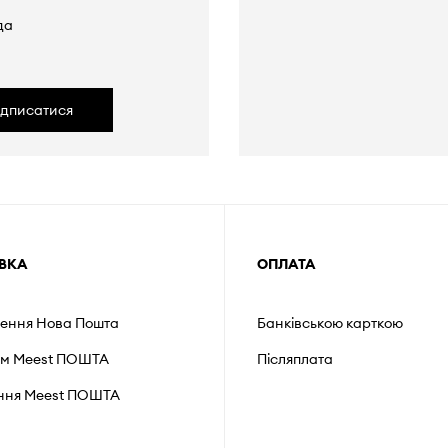
да
ідписатися
ВКА
ОПЛАТА
лення Нова Пошта
Банківською карткою
ом Meest ПОШТА
Післяплата
ення Мeest ПОШТА