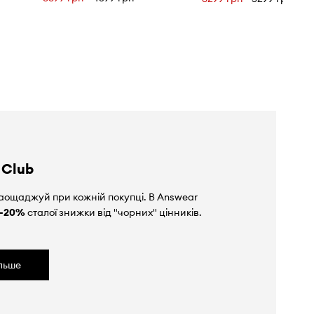
 Club
аощаджуй при кожній покупці. В Answear
-20%
сталої знижки від "чорних" цінників.
ільше