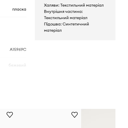
Халяви: Текстильний матеріал
пласка
Внутрішня частина:
Текстильний матеріал
Підошва: Синтетичний
матеріал
A15969C
бежевий
Converse