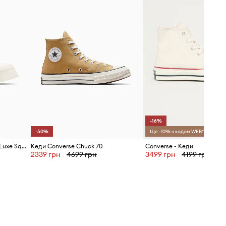
-16%
-50%
Ще -10% з кодом WEB*
Кеди Converse Chuck 70 De Luxe Squared HI
Кеди Converse Chuck 70
Converse - Кеди
2339 грн
4699 грн
3499 грн
4199 грн