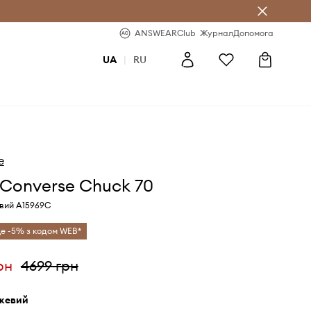
b
-20% на перше замовлення
ANSWEARClub
Журнал
Допомога
UA
|
RU
e
Converse Chuck 70
евий A15969C
е -5% з кодом WEB*
рн
4699 грн
ежевий