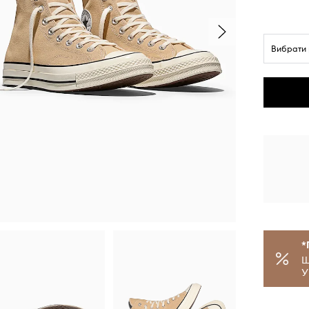
Вибрати 
*
Щ
У