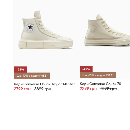
-45%
-28%
Ще -10% з кодом WEB*
Ще -10% з кодом WEB*
Кеди Converse Chuck 70
Кеди Converse Chuck Taylor All Star Cruise
2299 грн
4199 грн
2799 грн
3899 грн