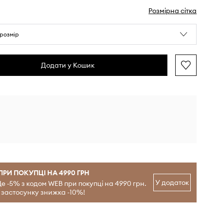
Розмірна сітка
розмір
Додати у Кошик
ПРИ ПОКУПЦІ НА 4990 ГРН
У додаток
е -5% з кодом WEB при покупці на 4990 грн.
 застосунку знижка -10%!