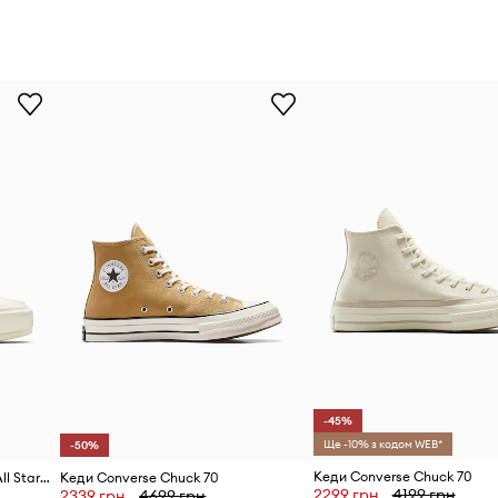
-45%
Ще -10% з кодом WEB*
-50%
Кеди Converse Chuck 70
Кеди Converse Chuck Taylor All Star Cruise
Кеди Converse Chuck 70
2299 грн
4199 грн
2339 грн
4699 грн