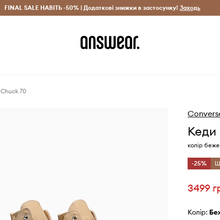
рн)
FINAL SALE НАВІТЬ -50% | Додаткові знижки в застосунку!
Лише оригінальні товари
Заощаджуй з Answear Clu
Заходь
 Chuck 70
Convers
Кеди 
колір беж
-25%
Щ
3499 г
Колір:
б