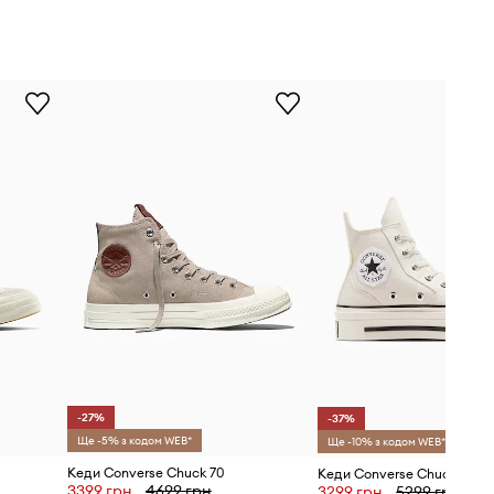
-27%
-37%
Ще -5% з кодом WEB*
Ще -10% з кодом WEB*
Кеди Converse Chuck 70
3399 грн
4699 грн
3299 грн
5299 грн