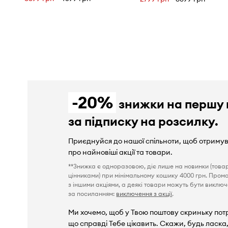
-20%
знижки на першу 
за підписку на розсилку.
Приєднуйся до нашої спільноти, щоб отриму
про найновіші акції та товари.
**Знижка є одноразовою, діє лише на новинки (това
цінниками) при мінімальному кошику 4000 грн. Пром
з іншими акціями, а деякі товари можуть бути виключен
за посиланням:
виключення з акції
.
Ми хочемо, щоб у Твою поштову скриньку пот
що справді Тебе цікавить. Скажи, будь ласка,