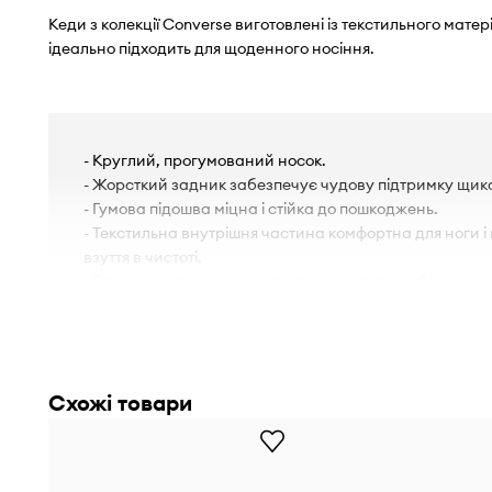
Кеди з колекції Converse виготовлені із текстильного мате
ідеально підходить для щоденного носіння.
- Круглий, прогумований носок.
- Жорсткий задник забезпечує чудову підтримку щикол
- Гумова підошва міцна і стійка до пошкоджень.
- Текстильна внутрішня частина комфортна для ноги 
взуття в чистоті.
- Плоскі шнурки зменшують тиск на стопу, забезпечу
комфорт під час носіння.
Схожі товари