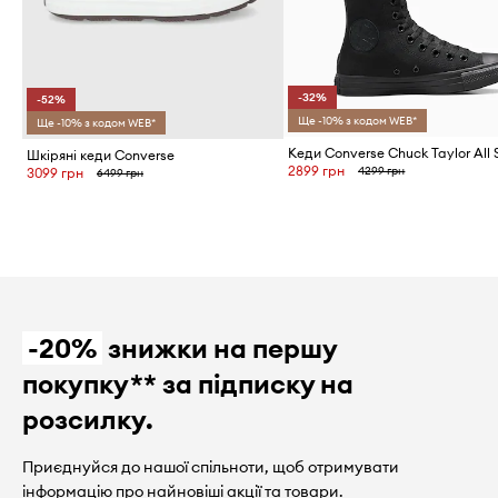
-32%
-52%
Ще -10% з кодом WEB*
Ще -10% з кодом WEB*
Кеди Converse Chuck Taylor All 
Шкіряні кеди Converse
2899 грн
4299 грн
3099 грн
6499 грн
-20%
знижки на першу
покупку** за підписку на
розсилку.
Приєднуйся до нашої спільноти, щоб отримувати
інформацію про найновіші акції та товари.