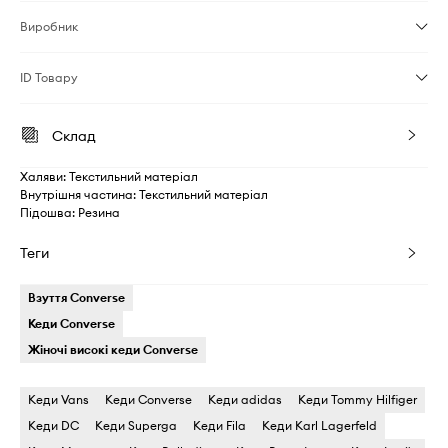
Виробник
ID Товару
Склад
Халяви: Текстильний матеріал
Внутрішня частина: Текстильний матеріал
Підошва: Резина
Теги
Взуття Converse
Кеди Converse
Жіночі високі кеди Converse
Кеди Vans
Кеди Converse
Кеди adidas
Кеди Tommy Hilfiger
Кеди DC
Кеди Superga
Кеди Fila
Кеди Karl Lagerfeld