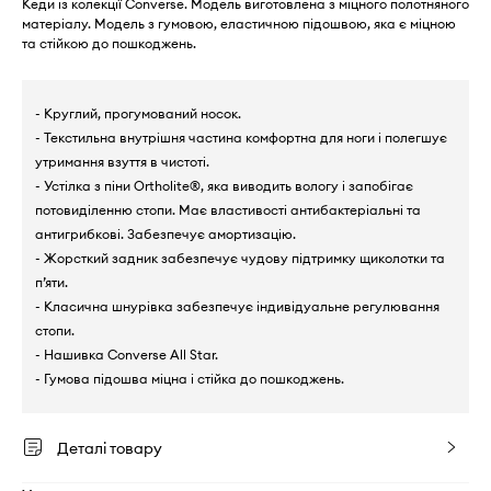
Кеди із колекції Converse. Модель виготовлена з міцного полотняного
матеріалу. Модель з гумовою, еластичною підошвою, яка є міцною
та стійкою до пошкоджень.
- Круглий, прогумований носок.
- Текстильна внутрішня частина комфортна для ноги і полегшує
утримання взуття в чистоті.
- Устілка з піни Ortholite®, яка виводить вологу і запобігає
потовиділенню стопи. Має властивості антибактеріальні та
антигрибкові. Забезпечує амортизацію.
- Жорсткий задник забезпечує чудову підтримку щиколотки та
п’яти.
- Класична шнурівка забезпечує індивідуальне регулювання
стопи.
- Нашивка Converse All Star.
- Гумова підошва міцна і стійка до пошкоджень.
Деталі товару