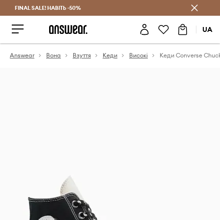
FINAL SALE! НАВІТЬ -50%
Заощаджуй з Answear Club
UA
Answear
Вона
Взуття
Кеди
Високі
Кеди Converse Chuck