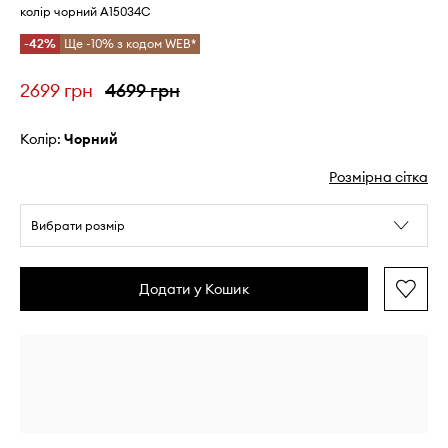
колір чорний A15034C
-42%
Ще -10% з кодом WEB*
2699 грн
4699 грн
Колір:
чорний
Розмірна сітка
Вибрати розмір
Додати у Кошик