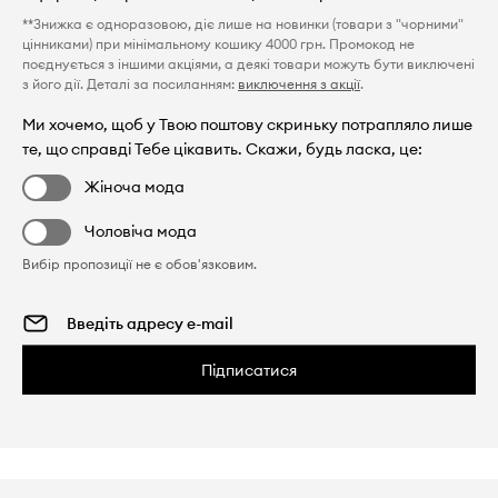
**Знижка є одноразовою, діє лише на новинки (товари з "чорними"
цінниками) при мінімальному кошику 4000 грн. Промокод не
поєднується з іншими акціями, а деякі товари можуть бути виключені
з його дії. Деталі за посиланням:
виключення з акції
.
Ми хочемо, щоб у Твою поштову скриньку потрапляло лише
те, що справді Тебе цікавить. Скажи, будь ласка, це:
Жіноча мода
Чоловіча мода
Вибір пропозиції не є обов'язковим.
Підписатися