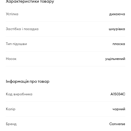
Характеристики товару
Устілка
дихаюча
Застібка і посадка
шнурівка
Тип підошви
пласка
Носок
ущільнений
Інформація про товар
Код виробника
A15034C
Колір
чорний
Бренд
Converse