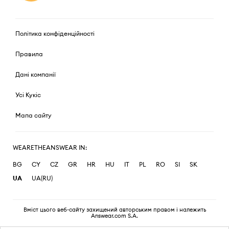
Політика конфіденційності
Правила
Дані компанії
Усі Кукіс
Мапа сайту
WEARETHEANSWEAR IN:
BG
CY
CZ
GR
HR
HU
IT
PL
RO
SI
SK
UA
UA(RU)
Вміст цього веб-сайту захищений авторським правом і належить
Answear.com S.A.