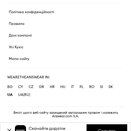
Політика конфіденційності
Правила
Дані компанії
Усі Кукіс
Мапа сайту
WEARETHEANSWEAR IN:
BG
CY
CZ
GR
HR
HU
IT
PL
RO
SI
SK
UA
UA(RU)
Вміст цього веб-сайту захищений авторським правом і належить
Answear.com S.A.
Скачайте додаток
Скачати