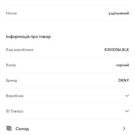
Носок
ущільнений
Інформація про товар
Код виробника
K3500746.BLK
Колір
чорний
Бренд
DKNY
Виробник
ID Товару
Склад