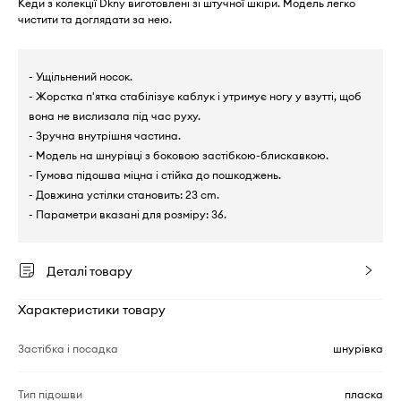
Кеди з колекції Dkny виготовлені зі штучної шкіри. Модель легко
чистити та доглядати за нею.
- Ущільнений носок.
- Жорстка п'ятка стабілізує каблук і утримує ногу у взутті, щоб
вона не вислизала під час руху.
- Зручна внутрішня частина.
- Модель на шнурівці з боковою застібкою-блискавкою.
- Гумова підошва міцна і стійка до пошкоджень.
- Довжина устілки становить: 23 cm.
- Параметри вказані для розміру: 36.
Деталі товару
Характеристики товару
Застібка і посадка
шнурівка
Тип підошви
пласка