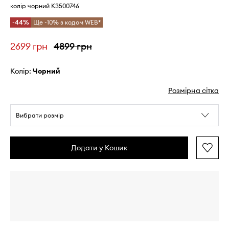
колір чорний K3500746
-44%
Ще -10% з кодом WEB*
2699 грн
4899 грн
Колір:
чорний
Розмірна сітка
Вибрати розмір
Додати у Кошик