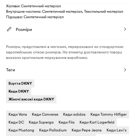
Халяви: Синтетичний матеріал
Внутрішня частина: Синтетичний матеріал, Текстильний матеріал
Підошва: Синтетичний матеріал
Розміри
Розміри, представлені в магазині, перераховані за стандартною
європейською сіткою розмірів. На етикетці доставленого товару
вказано оригінальне маркування виробника.
Теги
Взуття DKNY
Кеди DKNY
Жіночі високі кеди DKNY
Кеди Vans
Кеди Converse
Кеди adidas
Кеди Tommy Hilfiger
Кеди DC
Кеди Superga
Кеди Fila
Кеди Karl Lagerfeld
Кеди Mustang
Кеди Palladium
Кеди Pepe Jeans
Кеди Levi's