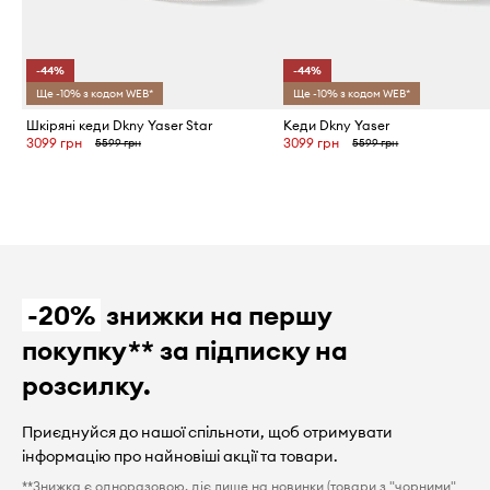
-44%
-44%
Ще -10% з кодом WEB*
Ще -10% з кодом WEB*
Шкіряні кеди Dkny Yaser Star
Кеди Dkny Yaser
3099 грн
3099 грн
5599 грн
5599 грн
-20%
знижки на першу
покупку** за підписку на
розсилку.
Приєднуйся до нашої спільноти, щоб отримувати
інформацію про найновіші акції та товари.
**Знижка є одноразовою, діє лише на новинки (товари з "чорними"