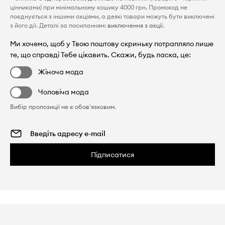
цінниками) при мінімальному кошику 4000 грн. Промокод не
поєднується з іншими акціями, а деякі товари можуть бути виключені
з його дії. Деталі за посиланням:
виключення з акції
.
Ми хочемо, щоб у Твою поштову скриньку потрапляло лише
те, що справді Тебе цікавить. Скажи, будь ласка, це:
Жіноча мода
Чоловіча мода
Вибір пропозиції не є обов'язковим.
Підписатися