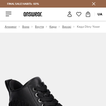
FINAL SALE! НАВІТЬ -50%
Заощаджуй з Answear Club
UA
Answear
Вона
Взуття
Кеди
Високі
Кеди Dkny Yaser