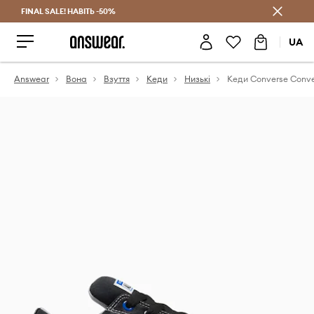
FINAL SALE! НАВІТЬ -50%
Заощаджуй з Answear Club
UA
Answear
Вона
Взуття
Кеди
Низькі