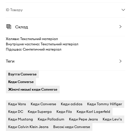
ID Товару
Склад
Халяви: Текстильний матеріал
Внутрішня частина: Текстильний матеріал
Підошва: Синтетичний матеріал
Теги
Взуття Converse
Кеди Converse
Жіночі низькі кеди Converse
Кеди Vans
Кеди Converse
Кеди adidas
Кеди Tommy Hilfiger
Кеди DC
Кеди Superga
Кеди Fila
Кеди Karl Lagerfeld
Кеди Mustang
Кеди Palladium
Кеди Pepe Jeans
Кеди Levi's
Кеди Calvin Klein Jeans
Високі кеди Converse