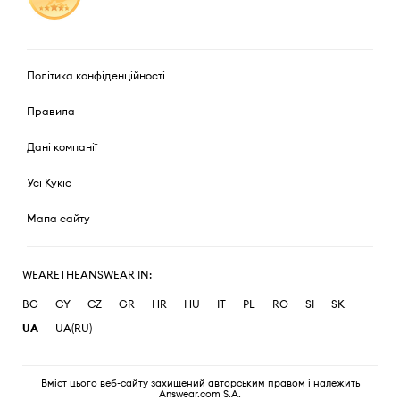
Політика конфіденційності
Правила
Дані компанії
Усі Кукіс
Мапа сайту
WEARETHEANSWEAR IN:
BG
CY
CZ
GR
HR
HU
IT
PL
RO
SI
SK
UA
UA(RU)
Вміст цього веб-сайту захищений авторським правом і належить
Answear.com S.A.