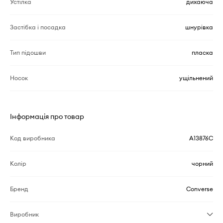
Устілка
дихаюча
Застібка і посадка
шнурівка
Тип підошви
пласка
Носок
ущільнений
Інформація про товар
Код виробника
A13876C
Колір
чорний
Бренд
Converse
Виробник