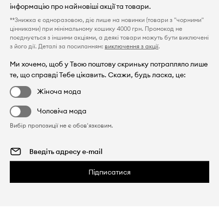
інформацію про найновіші акції та товари.
**Знижка є одноразовою, діє лише на новинки (товари з "чорними"
цінниками) при мінімальному кошику 4000 грн. Промокод не
поєднується з іншими акціями, а деякі товари можуть бути виключені
з його дії. Деталі за посиланням:
виключення з акції
.
Ми хочемо, щоб у Твою поштову скриньку потрапляло лише
те, що справді Тебе цікавить. Скажи, будь ласка, це:
Жіноча мода
Чоловіча мода
Вибір пропозиції не є обов'язковим.
Підписатися