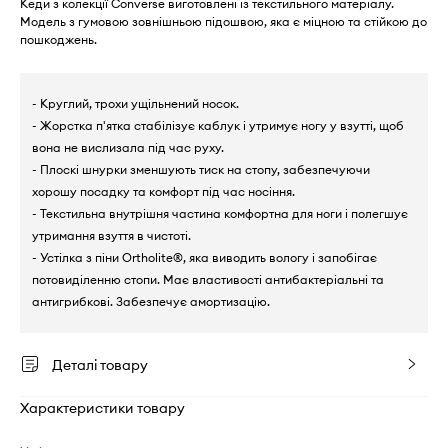
Кеди з колекції Converse виготовлені із текстильного матеріалу.
Модель з гумовою зовнішньою підошвою, яка є міцною та стійкою до
пошкоджень.
- Круглий, трохи ущільнений носок.
- Жорстка п'ятка стабілізує каблук і утримує ногу у взутті, щоб
вона не вислизала під час руху.
- Плоскі шнурки зменшують тиск на стопу, забезпечуючи
хорошу посадку та комфорт під час носіння.
- Текстильна внутрішня частина комфортна для ноги і полегшує
утримання взуття в чистоті.
- Устілка з піни Ortholite®, яка виводить вологу і запобігає
потовиділенню стопи. Має властивості антибактеріальні та
антигрибкові. Забезпечує амортизацію.
Деталі товару
Характеристики товару