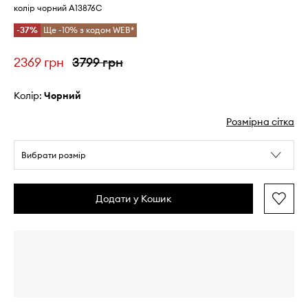
колір чорний A13876C
-37%
Ще -10% з кодом WEB*
2369 грн
3799 грн
Колір:
чорний
Розмірна сітка
Вибрати розмір
Додати у Кошик