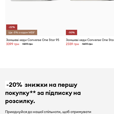
-22%
Ще -5% з кодом WEB*
-50%
Замшеві кеди Converse One Star 95
3399 грн
2339 грн
4399 грн
4699 грн
-20%
знижки на першу
покупку** за підписку на
розсилку.
Приєднуйся до нашої спільноти, щоб отримувати