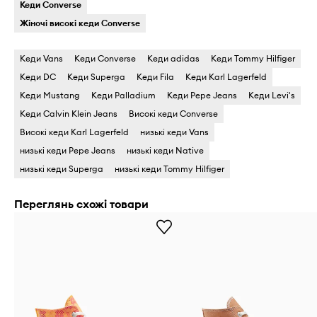
Кеди Converse
Жіночі високі кеди Converse
Кеди Vans
Кеди Converse
Кеди adidas
Кеди Tommy Hilfiger
Кеди DC
Кеди Superga
Кеди Fila
Кеди Karl Lagerfeld
Кеди Mustang
Кеди Palladium
Кеди Pepe Jeans
Кеди Levi's
Кеди Calvin Klein Jeans
Високі кеди Converse
Високі кеди Karl Lagerfeld
низькі кеди Vans
низькі кеди Pepe Jeans
низькі кеди Native
низькі кеди Superga
низькі кеди Tommy Hilfiger
Переглянь схожі товари