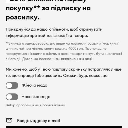
покупку** за підписку на
розсилку.
Приєднуйся до нашої спільноти, щоб отримувати
інформацію про найновіші акції та товари.
**Знижка є одноразовою, діє лише на новинки (товари з "чорними"
цінниками) при мінімальному кошику 4000 грн. Промокод не
поєднується з іншими акціями, а деякі товари можуть бути виключені
з його дії. Деталі за посиланням:
виключення з акції
.
Ми хочемо, щоб у Твою поштову скриньку потрапляло лише
те, що справді Тебе цікавить. Скажи, будь ласка, це:
Жіноча мода
Чоловіча мода
Вибір пропозиції не є обов'язковим.