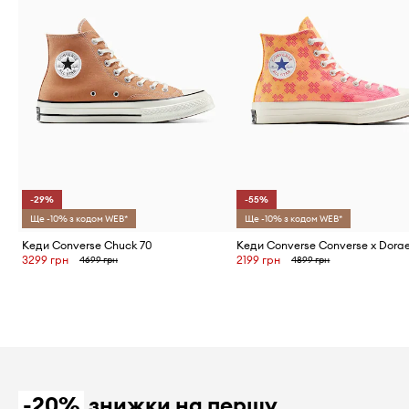
-29%
-55%
Ще -10% з кодом WEB*
Ще -10% з кодом WEB*
Кеди Converse Chuck 70
3299 грн
2199 грн
4699 грн
4899 грн
-20%
знижки на першу