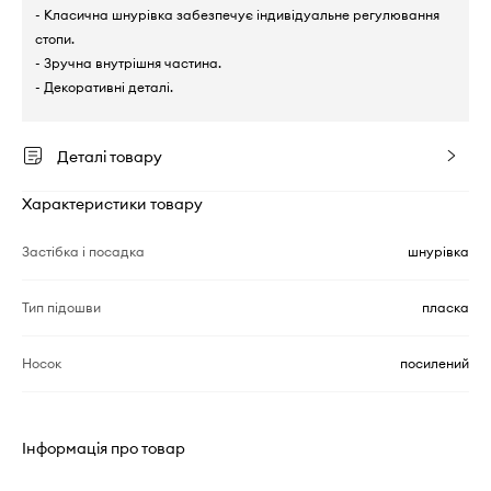
- Класична шнурівка забезпечує індивідуальне регулювання
стопи.
- Зручна внутрішня частина.
- Декоративні деталі.
Деталі товару
Характеристики товару
Застібка і посадка
шнурівка
Тип підошви
пласка
Носок
посилений
Інформація про товар