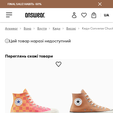
FINAL SALE! НАВІТЬ -50%
Заощаджуй з Answear Club
UA
Answear
Вона
Взуття
Кеди
Високі
Кеди Converse Chuck
Цей товар наразі недоступний
Переглянь схожі товари