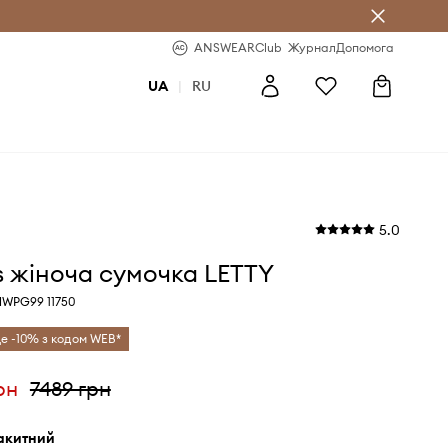
b
-20% на перше замовлення
ANSWEARClub
Журнал
Допомога
UA
|
RU
5.0
 жіноча сумочка LETTY
HWPG99 11750
е -10% з кодом WEB*
рн
7489 грн
лакитний