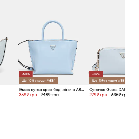
HWPG99.11750
блакитний
Guess
-50%
-55%
Ще -10% з кодом WEB*
Ще -10% з кодом WEB*
Guess сумка крос-боді жіноча ARNELA
Сумочка Guess DARYNA
3699 грн
7489 грн
2799 грн
6359 грн