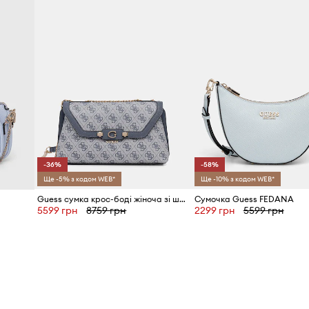
ІНФОРМАЦІЯ ПРО ТОВАР
оступ до вмісту
Код виробника
 вигляду та
Колір
тичний і сучасний
Бренд
-36%
-58%
 її навскіс або як
Виробник
Ще -5% з кодом WEB*
Ще -10% з кодом WEB*
Guess сумка крос-боді жіноча зі штучної шкіри LINDSEY
Сумочка Guess FEDANA
5599 грн
8759 грн
2299 грн
5599 грн
ID Товару
ку в руці або на
нізації дрібниць та