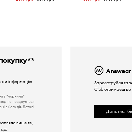
покупку**
Answear
вати інформацію
Зареєструйся та з
Club отримаєш до
ри з "чорними"
окод не поєднується
і з його дії. Деталі
Дізнатися б
рапляло лише те,
 це: