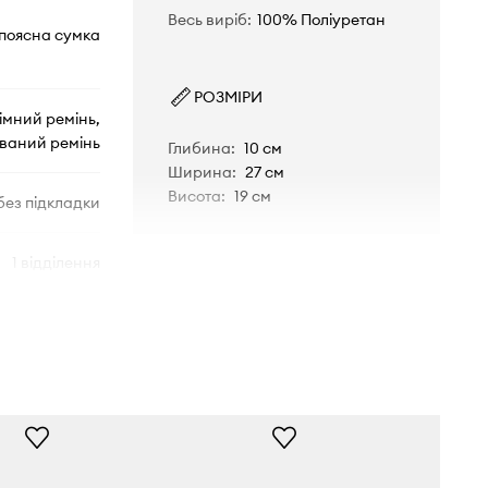
Весь виріб
:
100% Поліуретан
поясна сумка
РОЗМІРИ
імний ремінь,
ваний ремінь
Глибина
:
10 см
Ширина
:
27 см
Висота
:
19 см
без підкладки
1 відділення
магнітна
не вміщує А4