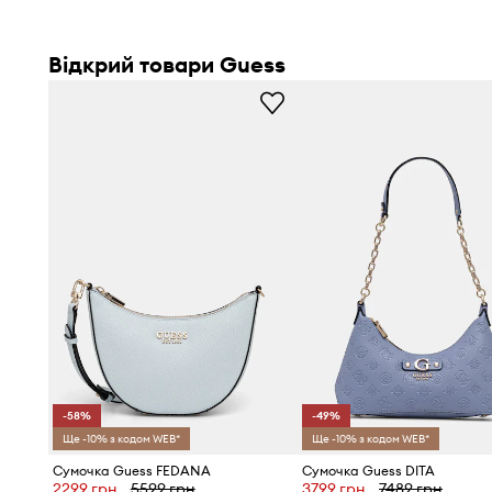
Відкрий товари Guess
-58%
-49%
Ще -10% з кодом WEB*
Ще -10% з кодом WEB*
Сумочка Guess FEDANA
Сумочка Guess DITA
2299 грн
5599 грн
3799 грн
7489 грн