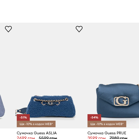
-51%
-54%
Ще -10% з кодом WEB*
Ще -10% з кодом WEB*
Сумочка Guess ASLIA
Сумочка Guess PRUE
2699 грн
5599 грн
3599 грн
7989 грн