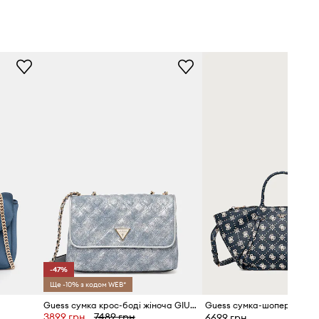
-47%
Ще -10% з кодом WEB*
Guess сумка крос-боді жіноча GIULLY
3899 грн
7489 грн
6699 грн