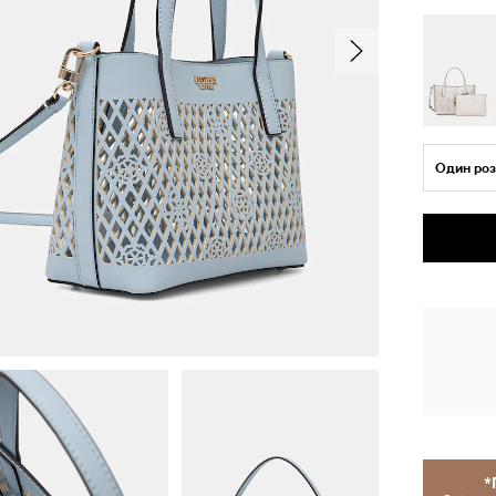
Один роз
*