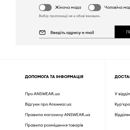
Жіноча мода
Чоловіча мо
Вибір пропозиції не є обов'язковим.
П
ДОПОМОГА ТА ІНФОРМАЦІЯ
ДОСТА
Про ANSWEAR.ua
У відді
Відгуки про Answear.ua
Кур'єр
Правила магазину ANSWEAR.ua
Відділ
Правила розміщення товарів