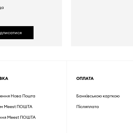
да
ідписатися
ВКА
ОПЛАТА
лення Нова Пошта
Банківською карткою
ом Meest ПОШТА
Післяплата
ення Мeest ПОШТА