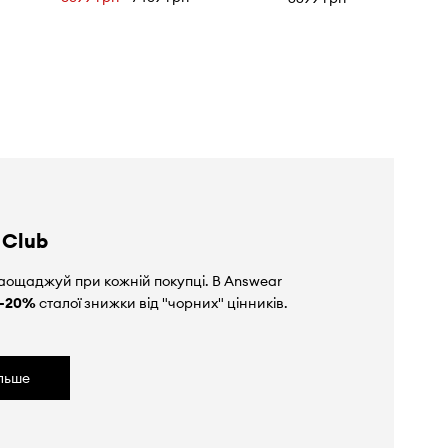
 Club
аощаджуй при кожній покупці. В Answear
-20%
сталої знижки від "чорних" цінників.
ільше