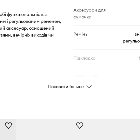
Аксесуари для
обі функціональність з
сумочки
бним і регульованим ременем,
тний аксесуар, оснащений
Ремінь
зн
зями, вечірніх виходів чи
регульо
Підкладка
Організація
внутрішнього
Показати більше
простору
скіс, забезпечує
Тип застібки
ься з
Розмір сумочки
и, сприяє легкості