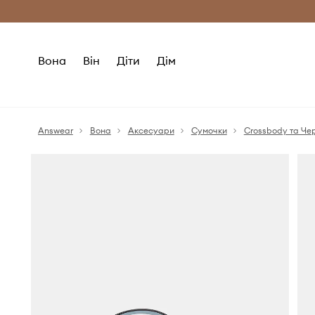
Безкоштовна доставка з ЄС (від 2800 г
Вона
Він
Діти
Дім
Answear
Вона
Аксесуари
Сумочки
Crossbody та Че