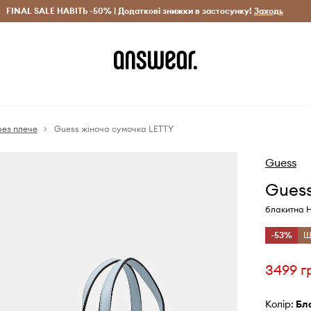
рн)
FINAL SALE НАВІТЬ -50% | Додаткові знижки в застосунку!
Лише оригінальні товари
Заощаджуй з Answear Clu
Заходь
рез плече
Guess жіноча сумочка LETTY
Guess
Guess
блакитна 
-53%
Щ
3499 г
Колір:
б