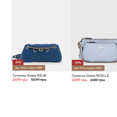
Практична магнітна застібка
, що полегшує швидкий д
сумки
Виготовлена з імітації шкіри
, що надає їй естетичного
довговічності
Гладка фактура матеріалу
, що підкреслює мінімаліс
дизайн сумки
-51%
-56%
Регульований і відстібний ремінь
, що дозволяє носити
Ще -10% з кодом WEB*
Ще -10% з кодом WEB*
клатч
Сумочка Guess ASLIA
Сумочка Guess NOELLE
2699 грн
5599 грн
2699 грн
6189 грн
Подвійні ручки
, що дозволяють комфортно носити сум
зап'ясті
Доданий практичний несесер
, який допомагає в орга
підвищує функціональність