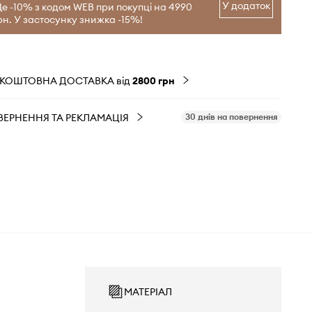
У додаток
е -10% з кодом WEB при покупці на 4990
рн. У застосунку знижка -15%!
ЗКОШТОВНА ДОСТАВКА від
2800 грн
ВЕРНЕННЯ ТА РЕКЛАМАЦІЯ
30 днів на повернення
МАТЕРІАЛ