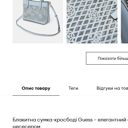
Показати більш
Опис товару
Теги
Відгуки на то
Блакитна сумка-кросбоді Guess – елегантний 
несесером