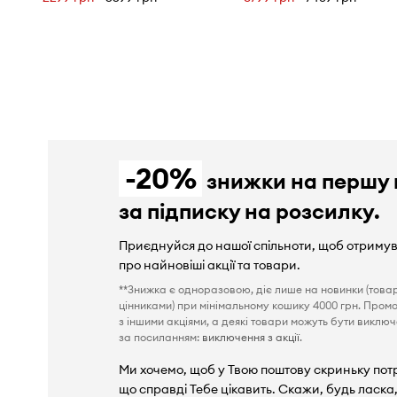
-20%
знижки на першу 
за підписку на розсилку.
Приєднуйся до нашої спільноти, щоб отриму
про найновіші акції та товари.
**Знижка є одноразовою, діє лише на новинки (това
цінниками) при мінімальному кошику 4000 грн. Пром
з іншими акціями, а деякі товари можуть бути виключен
за посиланням:
виключення з акції
.
Ми хочемо, щоб у Твою поштову скриньку пот
що справді Тебе цікавить. Скажи, будь ласка,