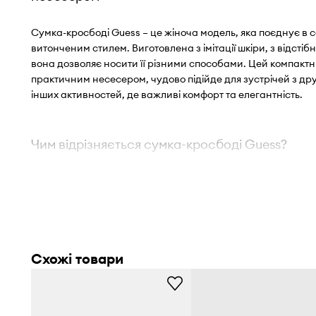
Сумка-кросбоді Guess – це жіноча модель, яка поєднує в с
витонченим стилем. Виготовлена з імітації шкіри, з відсті
вона дозволяє носити її різними способами. Цей компак
практичним несесером, чудово підійде для зустрічей з дру
інших активностей, де важливі комфорт та елегантність.
Чим відрізняється сумка-кросбоді Guess?
Компактна сумка-кросбоді
, ідеальна для носіння нав
свободу рухів
Універсальний блакитний колір
, який легко поєднуєт
Схожі товари
різноманітними образами
Невеликий розмір
, що вміщує найнеобхідніші предмет
та мобільності