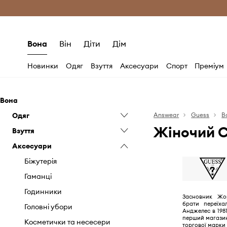
Безкоштовна доставка з ЄС (від 2800 г
Вона
Він
Діти
Дім
Новинки
Одяг
Взуття
Аксесуари
Спорт
Преміум
Вона
Одяг
Answear
Guess
В
Жіночий C
Взуття
Блузки та сорочки
Аксесуари
Джинси
Балетки
Комбінезони
Еспадрилі
Біжутерія
Кофти
Кеди
Гаманці
Купальники
Кросівки лайфстайл
Годинники
Засновник Жо
брати переїха
Куртки
Мокасини і туфлі на низькому
Головні убори
Анджелес в 1981
ходу
перший магазин 
Пальта
Косметички та несесери
торгової марки