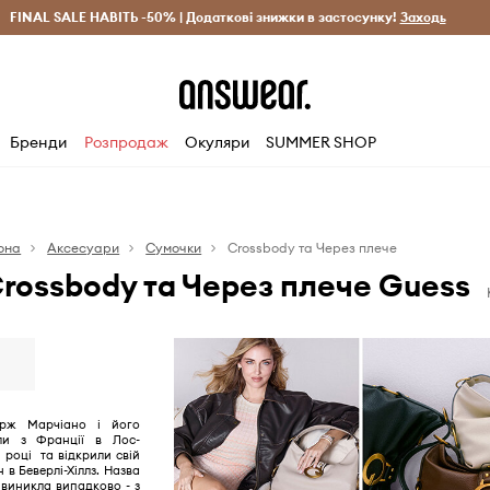
рн)
FINAL SALE НАВІТЬ -50% | Додаткові знижки в застосунку!
Лише оригінальні товари
Заощаджуй з Answear Clu
Заходь
Бренди
Розпродаж
Окуляри
SUMMER SHOP
она
Аксесуари
Сумочки
Crossbody та Через плече
rossbody та Через плече Guess
рж Марчіано і його
ли з Франції в Лос-
 році та відкрили свій
в Беверлі-Хіллз. Назва
 виникла випадково - з