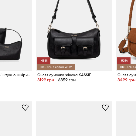
-49%
-53%
Ще -10% з кодом WEB*
Ще -10% з
Guess сумочка жіноча зі штучної шкіри DARCY
Guess сумочка жіноча KASSIE
3199 грн
6359 грн
3499 грн