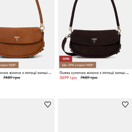
-50%
 кодом WEB*
Ще -10% з кодом WEB*
Guess сумочка жіноча з імітації замші DANYA
Guess сумочка жіноча з імітації замші DANYA
7489 грн
3699 грн
7489 грн