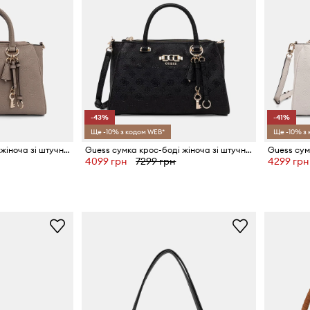
-43%
-41%
Ще -10% з кодом WEB*
Ще -10% з
Guess сумка крос-боді жіноча зі штучної шкіри ANISE
Guess сумка крос-боді жіноча зі штучної шкіри ANISE
4099 грн
7299 грн
4299 грн