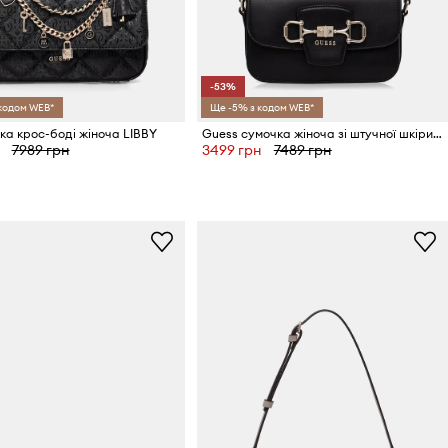
-53%
 кодом WEB*
Ще -5% з кодом WEB*
ка крос-боді жіноча LIBBY
Guess сумочка жіноча зі штучної шкіри JANIE
7989 грн
3499 грн
7489 грн