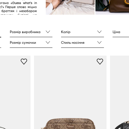
гана «Guess what's in
c?» Перше слово міцно
і браттям і незабаром
уванням будівлі на
пік, де розташувалася
а компанії - в двох
кламного щита, який
ом натхнення. Так
Розмір виробника
Колір
Ціна
рія бренду.
Розмір сумочки
Стиль носіння