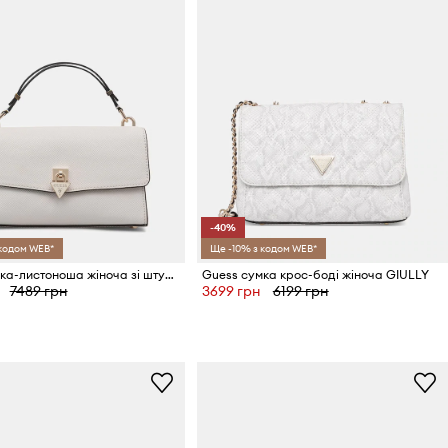
-40%
 кодом WEB*
Ще -10% з кодом WEB*
Guess сумка-листоноша жіноча зі штучної шкіри PATSIE
Guess сумка крос-боді жіноча GIULLY
7489 грн
3699 грн
6199 грн