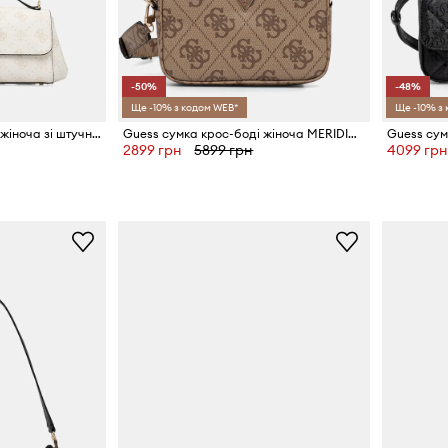
-50%
-48%
Ще -10% з кодом WEB*
Ще -10% з
Guess сумка крос-боді жіноча зі штучної шкіри EMELIE
Guess сумка крос-боді жіноча MERIDIAN
Guess сум
2899 грн
5899 грн
4099 грн