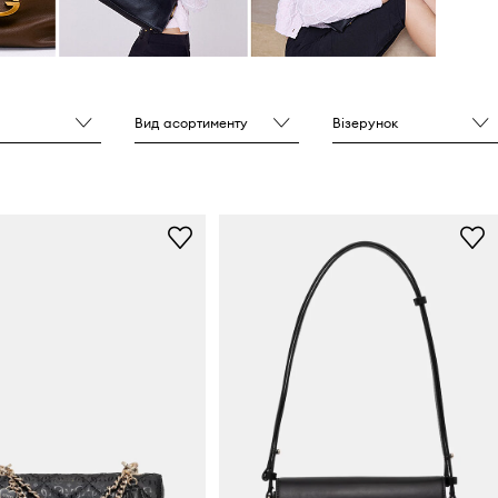
Вид асортименту
Візерунок