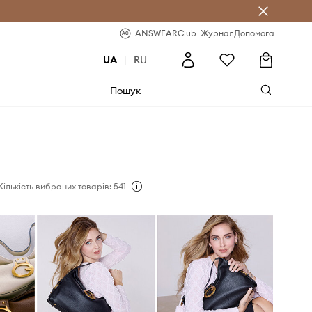
b
-20% на перше замовлення
ANSWEARClub
Журнал
Допомога
UA
|
RU
Кількість вибраних товарів: 541