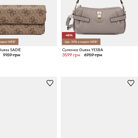
-48%
кодом WEB*
Ще -10% з кодом WEB*
uess SADIE
Сумочка Guess YESBA
9159 грн
3599 грн
6959 грн