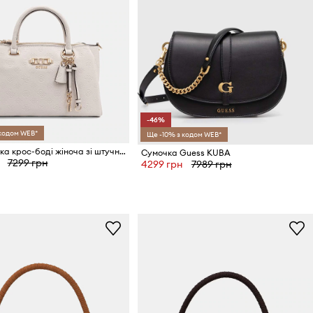
-46%
 кодом WEB*
Ще -10% з кодом WEB*
Guess сумка крос-боді жіноча зі штучної шкіри ANISE
Сумочка Guess KUBA
7299 грн
4299 грн
7989 грн