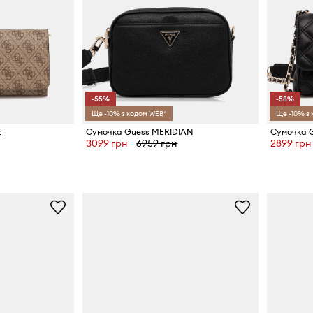
-55%
-58%
Ще -10% з кодом WEB*
Ще -10% з
E
Сумочка Guess MERIDIAN
Сумочка 
3099 грн
6959 грн
2899 грн