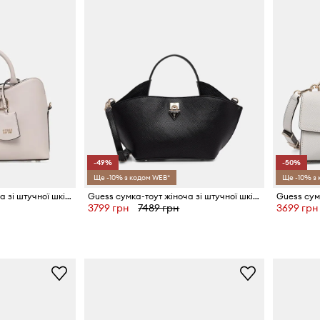
-49%
-50%
Ще -10% з кодом WEB*
Ще -10% з
Guess сумка-тоут жіноча зі штучної шкіри JANIE
Guess сумка-тоут жіноча зі штучної шкіри PATSIE
3799 грн
7489 грн
3699 грн