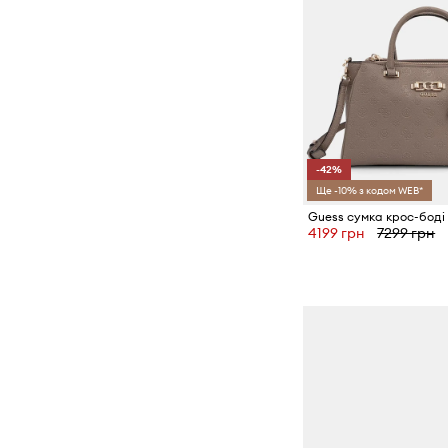
-42%
Ще -10% з кодом WEB*
4199 грн
7299 грн