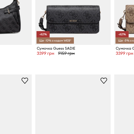
-62%
-62%
Ще -10% з кодом WEB*
Ще -5% з 
Сумочка Guess SADIE
Сумочка G
3399 грн
9159 грн
3399 грн