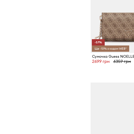
-57%
Ще -10% з кодом WEB*
Сумочка Guess NOELL
2699 грн
6359 грн