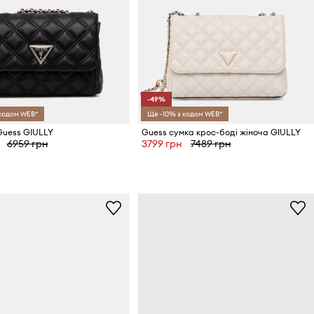
-49%
 кодом WEB*
Ще -10% з кодом WEB*
Guess GIULLY
Guess сумка крос-боді жіноча GIULLY
6959 грн
3799 грн
7489 грн