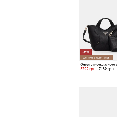
-49%
Ще -10% з кодом WEB*
3799 грн
7489 грн