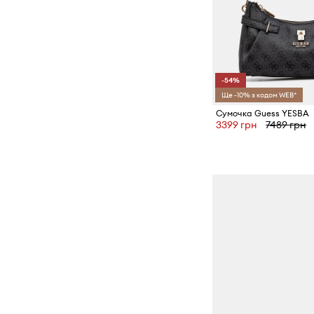
Шорти
Штани та легінси
-54%
Ще -10% з кодом WEB*
Сумочка Guess YESBA
3399 грн
7489 грн