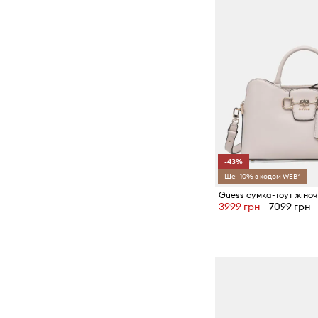
-43%
Ще -10% з кодом WEB*
3999 грн
7099 грн