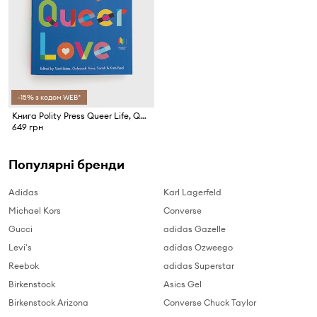
-15% з кодом WEB*
Книга Polity Press Queer Life, Queer Love, Golnoush Nour
649 грн
Популярні бренди
Adidas
Karl Lagerfeld
Michael Kors
Converse
Gucci
adidas Gazelle
Levi's
adidas Ozweego
Reebok
adidas Superstar
Birkenstock
Asics Gel
Birkenstock Arizona
Converse Chuck Taylor