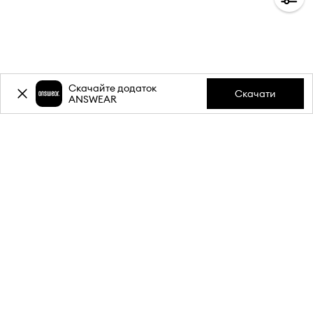
Скачайте додаток
Скачати
ANSWEAR
-20%
знижки на першу
покупку** за підписку на
розсилку.