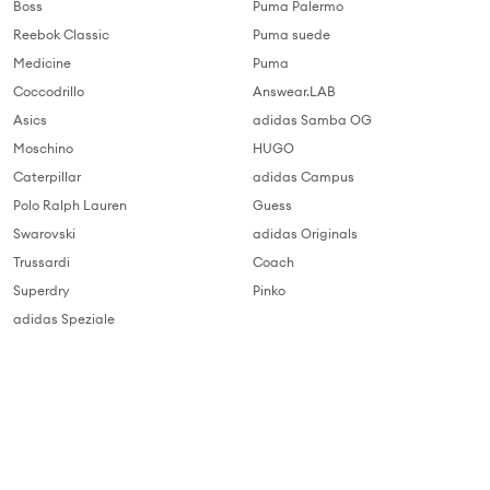
Boss
Puma Palermo
Reebok Classic
Puma suede
Medicine
Puma
Coccodrillo
Answear.LAB
Asics
adidas Samba OG
Moschino
HUGO
Caterpillar
adidas Campus
Polo Ralph Lauren
Guess
Swarovski
adidas Originals
Trussardi
Coach
Superdry
Pinko
adidas Speziale