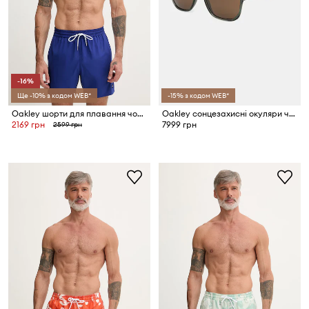
-16%
Ще -10% з кодом WEB*
-15% з кодом WEB*
Oakley шорти для плавання чоловічі ROBINSON
Oakley сонцезахисні окуляри чоловічі
2169 грн
7999 грн
2599 грн