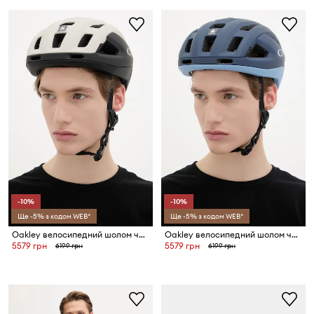
-10%
-10%
Ще -5% з кодом WEB*
Ще -5% з кодом WEB*
Oakley велосипедний шолом чоловічий ARO3 Endurance
Oakley велосипедний шолом чоловічий ARO3 Endurance
5579 грн
5579 грн
6199 грн
6199 грн