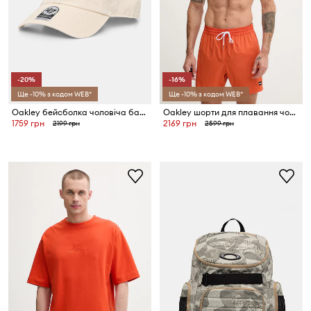
-20%
-16%
Ще -10% з кодом WEB*
Ще -10% з кодом WEB*
Oakley бейсболка чоловіча бавовняна
Oakley шорти для плавання чоловічі ROBINSON
1759 грн
2169 грн
2199 грн
2599 грн