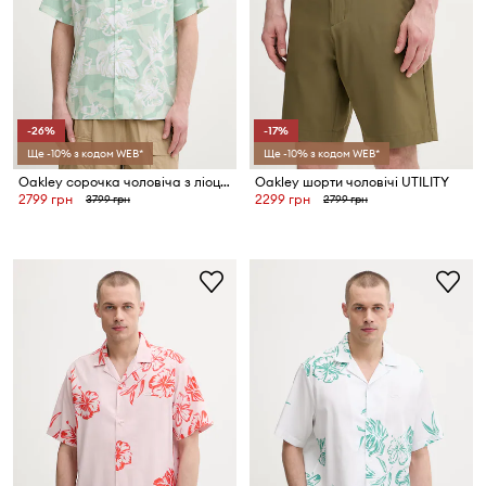
-26%
-17%
Ще -10% з кодом WEB*
Ще -10% з кодом WEB*
Oakley сорочка чоловіча з ліоцелем HIBISCUS BREEZE
Oakley шорти чоловічі UTILITY
2799 грн
2299 грн
3799 грн
2799 грн