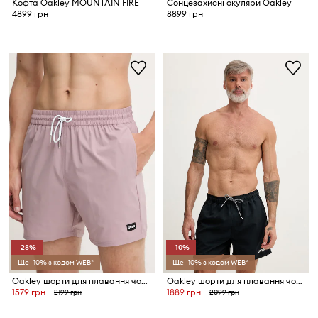
Кофта Oakley MOUNTAIN FIRE
Сонцезахисні окуляри Oakley
4899 грн
8899 грн
-28%
-10%
Ще -10% з кодом WEB*
Ще -10% з кодом WEB*
Oakley шорти для плавання чоловічі ROBINSON
Oakley шорти для плавання чоловічі
1579 грн
1889 грн
2199 грн
2099 грн