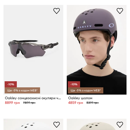
-10%
-10%
Ще -5% з кодом WEB*
Ще -5% з кодом WEB*
Oakley сонцезахисні окуляри чоловічі
Oakley шолом
8899 грн
4859 грн
9899 грн
5399 грн