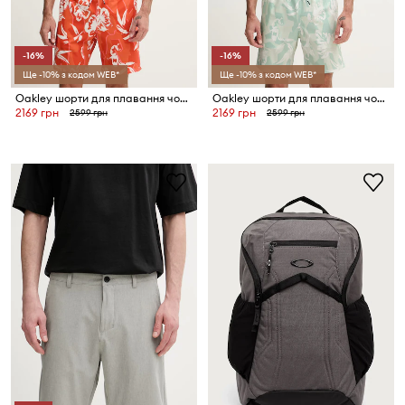
-16%
-16%
Ще -10% з кодом WEB*
Ще -10% з кодом WEB*
Oakley шорти для плавання чоловічі CANARY PALMS
Oakley шорти для плавання чоловічі CANARY PALMS
2169 грн
2169 грн
2599 грн
2599 грн