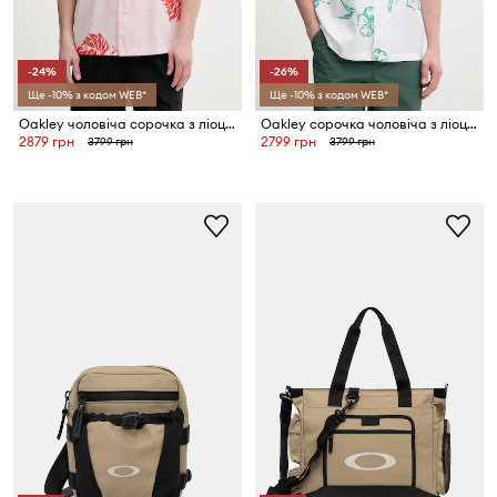
-24%
-26%
Ще -10% з кодом WEB*
Ще -10% з кодом WEB*
Oakley чоловіча сорочка з ліоцелем HIBISCUS BREEZE
Oakley сорочка чоловіча з ліоцелем HIBISCUS BREEZE
2879 грн
2799 грн
3799 грн
3799 грн