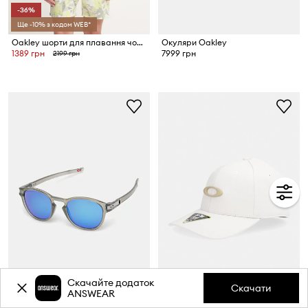
-36%
Ще -10% з кодом WEB*
Oakley шорти для плавання чоловічі CANARY PALMS
Окуляри Oakley
1389 грн
7999 грн
2199 грн
-35%
Скачайте додаток
Скачати
ANSWEAR
-15% з кодом WEB*
Ще -10% з кодом WEB*