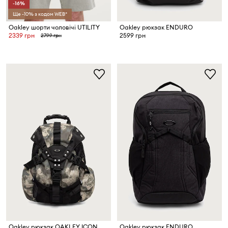
-16%
Ще -10% з кодом WEB*
Oakley шорти чоловічі UTILITY
Oakley рюкзак ENDURO
2339 грн
2599 грн
2799 грн
Oakley рюкзак OAKLEY ICON
Oakley рюкзак ENDURO