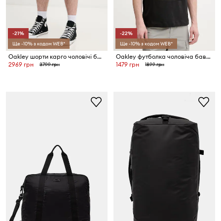
-21%
-22%
Ще -10% з кодом WEB*
Ще -10% з кодом WEB*
Oakley шорти карго чоловічі бавовняні з еластаном
Oakley футболка чоловіча бавовняна SANDBOARD
2969 грн
1479 грн
3799 грн
1899 грн