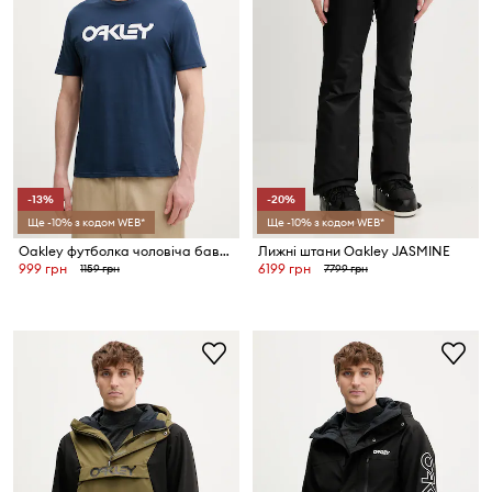
-13%
-20%
Ще -10% з кодом WEB*
Ще -10% з кодом WEB*
Oakley футболка чоловіча бавовняна MARK II
Лижні штани Oakley JASMINE
999 грн
6199 грн
1159 грн
7799 грн