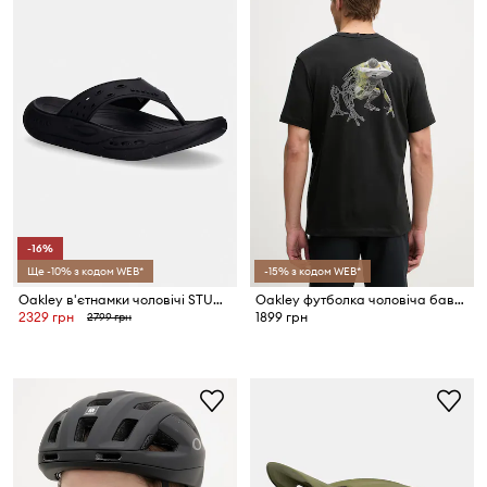
-16%
Ще -10% з кодом WEB*
-15% з кодом WEB*
Oakley в'єтнамки чоловічі STUDIO
Oakley футболка чоловіча бавовняна FUTURESCAPE FROG
2329 грн
1899 грн
2799 грн