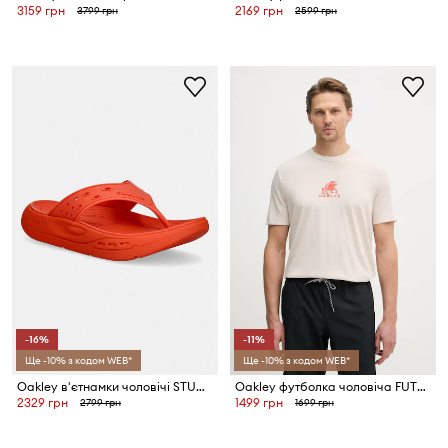
3159 грн
2169 грн
3799 грн
2599 грн
-16%
-11%
Ще -10% з кодом WEB*
Ще -10% з кодом WEB*
Oakley в'єтнамки чоловічі STUDIO
Oakley футболка чоловіча FUTURESCAPE FROG
2329 грн
1499 грн
2799 грн
1699 грн