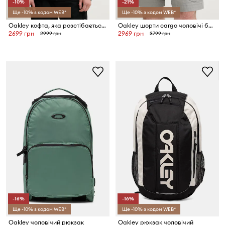
-10%
-21%
Ще -10% з кодом WEB*
Ще -10% з кодом WEB*
Oakley кофта, яка розстібається, з капюшоном чоловіча з бавовною
Oakley шорти cargo чоловічі бавовняні з еластаном
2699 грн
2969 грн
2999 грн
3799 грн
-16%
-16%
Ще -10% з кодом WEB*
Ще -10% з кодом WEB*
Oakley чоловічий рюкзак
Oakley рюкзак чоловічий