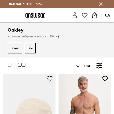
FINAL SALE! НАВІТЬ -50%
Заощаджуй з Answear Club
UA
Oakley
Кількість вибраних товарів: 109
вона
він
Фільтри