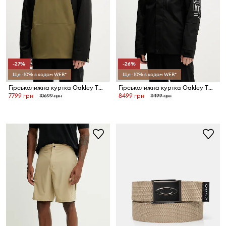
-27%
-26%
Ще -10% з кодом WEB*
Ще -10% з кодом WEB*
Гірськолижна куртка Oakley TNP TBT
Гірськолижна куртка Oakley TNP TBT
7799 грн
8499 грн
10699 грн
11499 грн