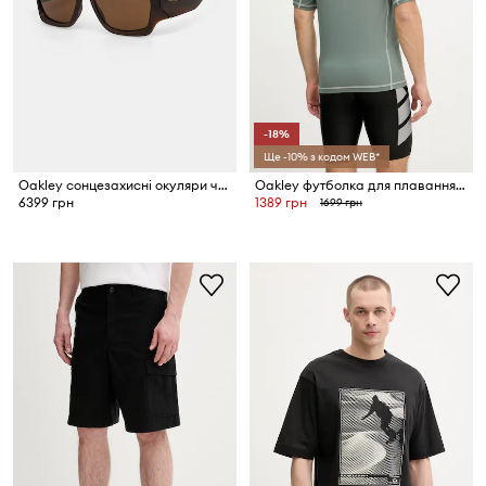
-18%
Ще -10% з кодом WEB*
Oakley сонцезахисні окуляри чоловічі
Oakley футболка для плавання чоловіча
6399 грн
1389 грн
1699 грн