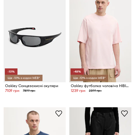
-10%
-48%
Ще -10% з кодом WEB*
Ще -10% з кодом WEB*
Oakley Сонцезахисні окуляри
Oakley футболка чоловіча HIBISCUS BREEZE
7109 грн
1239 грн
7899 грн
2399 грн