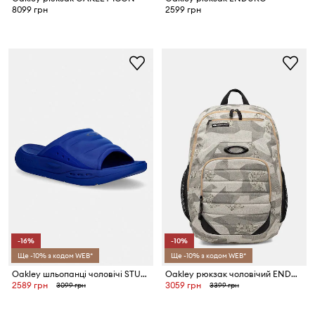
8099 грн
2599 грн
-16%
-10%
Ще -10% з кодом WEB*
Ще -10% з кодом WEB*
Oakley шльопанці чоловічі STUDIO
Oakley рюкзак чоловічий ENDURO
2589 грн
3059 грн
3099 грн
3399 грн