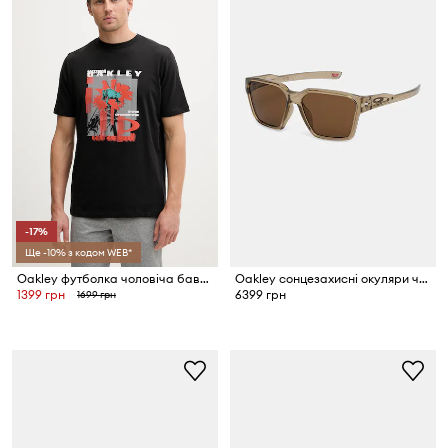
-17%
Ще -10% з кодом WEB*
Oakley футболка чоловіча бавовняна FUTURESCAPE FROG
Oakley сонцезахисні окуляри чоловічі
1399 грн
6399 грн
1699 грн