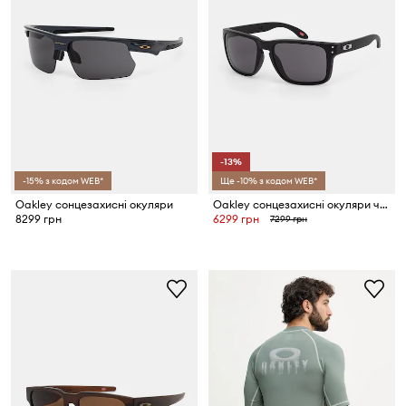
-13%
-15% з кодом WEB*
Ще -10% з кодом WEB*
Oakley сонцезахисні окуляри
Oakley сонцезахисні окуляри чоловічі
8299 грн
6299 грн
7299 грн