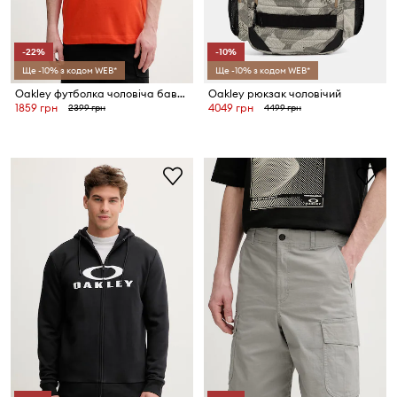
-22%
-10%
Ще -10% з кодом WEB*
Ще -10% з кодом WEB*
Oakley футболка чоловіча бавовняна MTN RIDGE
Oakley рюкзак чоловічий
1859 грн
4049 грн
2399 грн
4499 грн