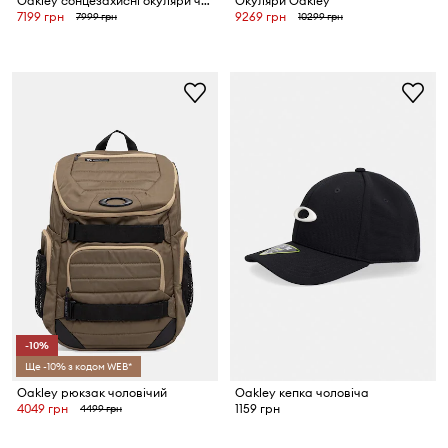
Oakley сонцезахисні окуляри чоловічі
Окуляри Oakley
7199 грн
9269 грн
7999 грн
10299 грн
-10%
Ще -10% з кодом WEB*
Oakley рюкзак чоловічий
Oakley кепка чоловіча
4049 грн
1159 грн
4499 грн