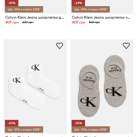
-35%
-24%
Ще -10% з кодом WEB*
Ще -10% з кодом WEB*
Calvin Klein Jeans шкарпетки до щиколотки чоловічі з бавовною 2 шт.
Calvin Klein Jeans шкарпетки чоловічі 2 шт.
409 грн
409 грн
639 грн
539 грн
-53%
-35%
Ще -10% з кодом WEB*
Ще -10% з кодом WEB*