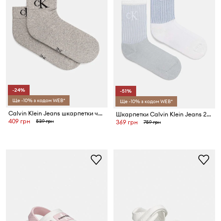
-24%
-51%
Ще -10% з кодом WEB*
Ще -10% з кодом WEB*
Calvin Klein Jeans шкарпетки чоловічі з бавовною 2 шт.
Шкарпетки Calvin Klein Jeans 2-pack
409 грн
539 грн
369 грн
759 грн