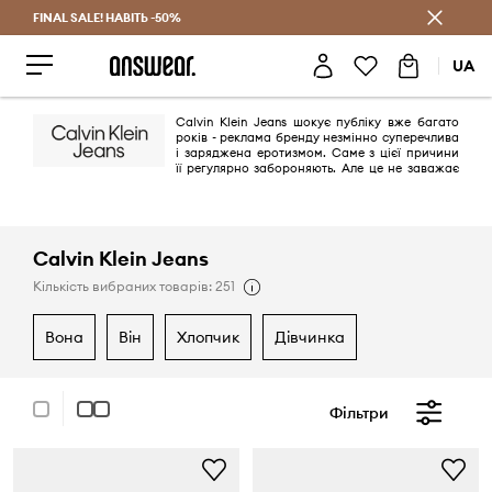
FINAL SALE! НАВІТЬ -50%
Заощаджуй з Answear Club
UA
Calvin Klein Jeans шокує публіку вже багато
років - реклама бренду незмінно суперечлива
і заряджена еротизмом. Cаме з цієї причини
її регулярно забороняють. Але це не заважає
їй бути надзвичайно ефективною. Однак джинси з характерним
швом «омега» на задніх кишенях - це, перш за все, свіжість, сучасність
та мінімалізм. Принцип "менше - значить більше" в цьому випадку
спрацьовує ідеально.
Calvin Klein Jeans
Кількість вибраних товарів: 251
вона
він
хлопчик
дівчинка
Фільтри