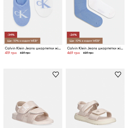
-34%
-26%
Ще -10% з кодом WEB*
Ще -10% з кодом WEB*
Calvin Klein Jeans шкарпетки жіночі з бавовною 2 шт.
Calvin Klein Jeans шкарпетки жіночі з бавовною 2 шт.
419 грн
469 грн
639 грн
639 грн