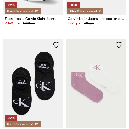
-39%
-33%
Ще -10% з кодом WEB*
Ще -10% з кодом WEB*
Дитячі кеди Calvin Klein Jeans
Calvin Klein Jeans шкарпетки жіночі з бавовною 2 шт.
2369 грн
489 грн
3899 грн
739 грн
-32%
Ще -10% з кодом WEB*