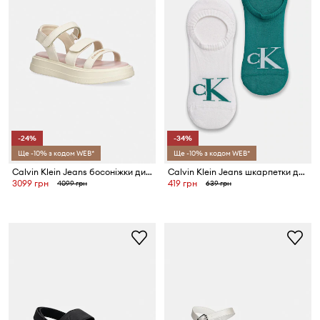
-24%
-34%
Ще -10% з кодом WEB*
Ще -10% з кодом WEB*
Calvin Klein Jeans босоніжки дитячі
Calvin Klein Jeans шкарпетки до щиколотки чоловічі з бавовною 2 шт.
3099 грн
419 грн
4099 грн
639 грн