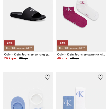
-22%
-34%
Ще -10% з кодом WEB*
Ще -10% з кодом WEB*
Calvin Klein Jeans шльопанці дитячі
Calvin Klein Jeans шкарпетки жіночі з бавовною 2 шт.
1399 грн
419 грн
1799 грн
639 грн