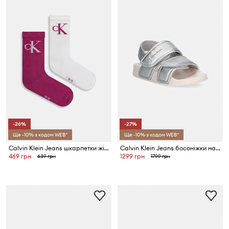
-26%
-27%
Ще -10% з кодом WEB*
Ще -10% з кодом WEB*
Calvin Klein Jeans шкарпетки жіночі з бавовною 2 шт.
Calvin Klein Jeans босоніжки на пласкому підборі дитячі
469 грн
1299 грн
639 грн
1799 грн