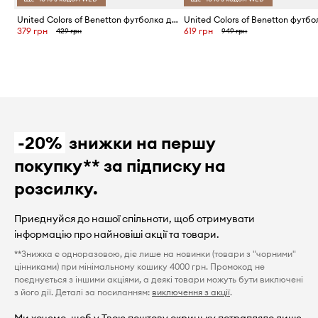
United Colors of Benetton футболка дитяча бавовняна
379 грн
619 грн
429 грн
949 грн
-20%
знижки на першу
покупку** за підписку на
розсилку.
Приєднуйся до нашої спільноти, щоб отримувати
інформацію про найновіші акції та товари.
**Знижка є одноразовою, діє лише на новинки (товари з "чорними"
цінниками) при мінімальному кошику 4000 грн. Промокод не
поєднується з іншими акціями, а деякі товари можуть бути виключені
з його дії. Деталі за посиланням:
виключення з акції
.