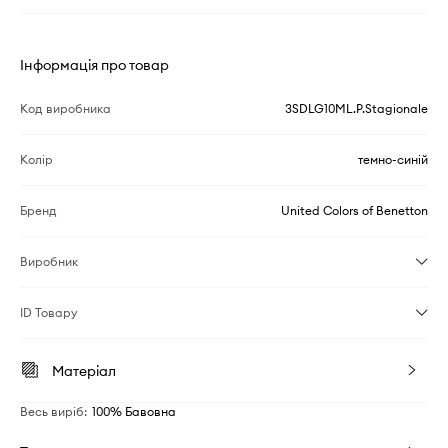
Інформація про товар
Код виробника
3SDLG10ML.P.Stagionale
Колір
темно-синій
Бренд
United Colors of Benetton
Виробник
ID Товару
Матеріал
Весь виріб
:
100% Бавовна