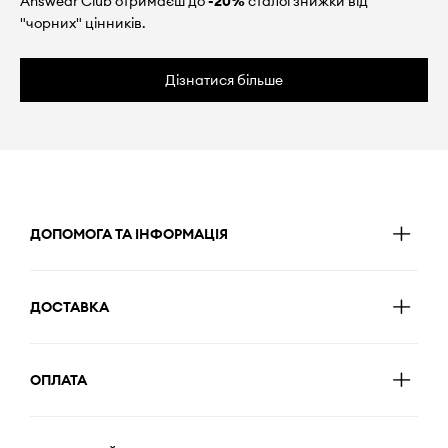
Answear Club отримаєш до
-20%
сталої знижки від
"чорних" цінників.
Дізнатися більше
ДОПОМОГА ТА ІНФОРМАЦІЯ
ДОСТАВКА
ОПЛАТА