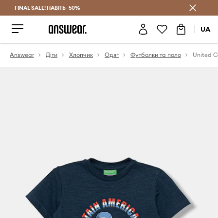
FINAL SALE! НАВІТЬ -50%
Заощаджуй з Answear Club
UA
Answear
Діти
Хлопчик
Одяг
Футболки та поло