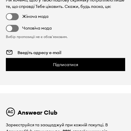
Ми хочемо, щоб у Твою поштову скриньку потрапляло лише
те, що справді Тебе цікавить. Скажи, будь ласка, це:
Жіноча мода
Чоловіча мода
Вибір пропозиції не є обов'язковим.
Підписатися
Answear Club
Зареєструйся та заощаджуй при кожній покупці. В