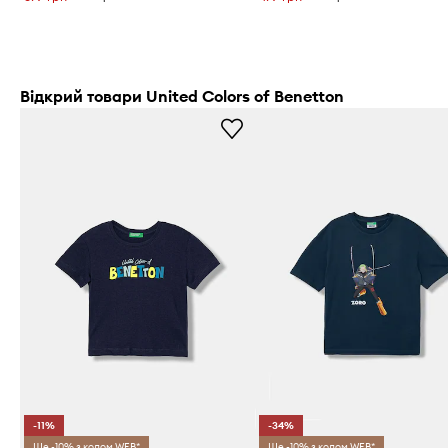
Відкрий товари United Colors of Benetton
-11%
-34%
Ще -10% з кодом WEB*
Ще -10% з кодом WEB*