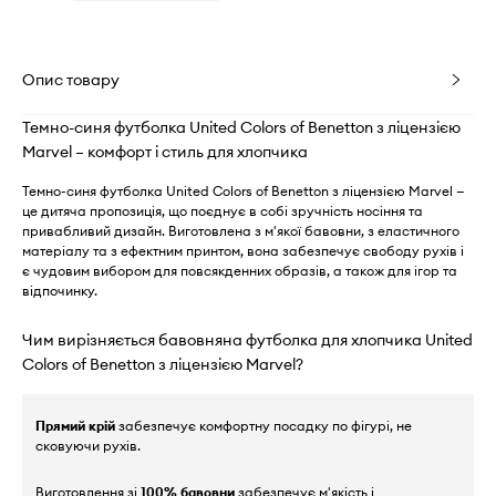
Опис товару
Темно-синя футболка United Colors of Benetton з ліцензією
Marvel – комфорт і стиль для хлопчика
Темно-синя футболка United Colors of Benetton з ліцензією Marvel —
це дитяча пропозиція, що поєднує в собі зручність носіння та
привабливий дизайн. Виготовлена з м'якої бавовни, з еластичного
матеріалу та з ефектним принтом, вона забезпечує свободу рухів і
є чудовим вибором для повсякденних образів, а також для ігор та
відпочинку.
Чим вирізняється бавовняна футболка для хлопчика United
Colors of Benetton з ліцензією Marvel?
Прямий крій
забезпечує комфортну посадку по фігурі, не
сковуючи рухів.
Виготовлення зі
100% бавовни
забезпечує м'якість і