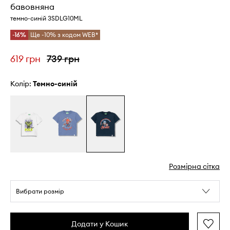
бавовняна
темно-синій 3SDLG10ML
-16%
Ще -10% з кодом WEB*
619 грн
739 грн
Колір:
темно-синій
Розмірна сітка
Вибрати розмір
Додати у Кошик