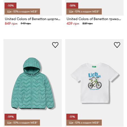
-10%
-18%
Ще -10% з кодом WEB*
Ще -10% з кодом WEB*
United Colors of Benetton шорти дитячі джинсові
United Colors of Benetton трикотажні шорти дитячі бавовняні
849 грн
439 грн
949 грн
539 грн
-19%
-11%
Ще -10% з кодом WEB*
Ще -10% з кодом WEB*