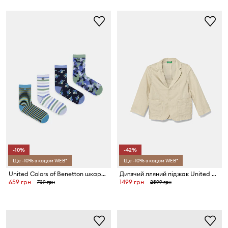
-10%
-42%
Ще -10% з кодом WEB*
Ще -10% з кодом WEB*
United Colors of Benetton шкарпетки дитячі 4 шт.
Дитячий лляний піджак United Colors of Benetton
659 грн
1499 грн
739 грн
2599 грн