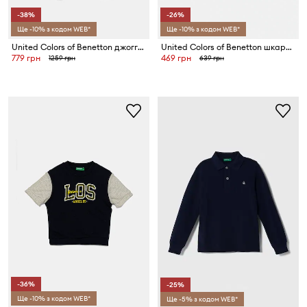
-38%
-26%
Ще -10% з кодом WEB*
Ще -10% з кодом WEB*
United Colors of Benetton джоггери дитячі бавовняні
United Colors of Benetton шкарпетки дитячі 2 шт.
779 грн
469 грн
1259 грн
639 грн
-36%
-25%
Ще -10% з кодом WEB*
Ще -5% з кодом WEB*