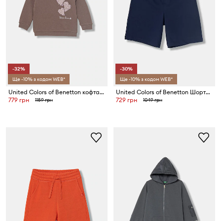
-32%
-30%
Ще -10% з кодом WEB*
Ще -10% з кодом WEB*
United Colors of Benetton кофта дитяча бавовняна
United Colors of Benetton Шорти дитячі
779 грн
729 грн
1159 грн
1049 грн