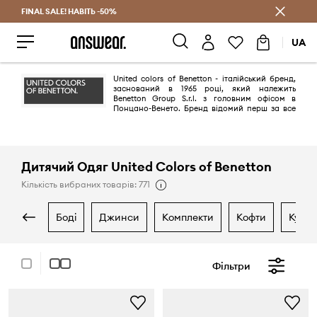
FINAL SALE! НАВІТЬ -50%
Заощаджуй з Answear Club
UA
United colors of Benetton - італійський бренд,
заснований в 1965 році, який належить
Benetton Group S.r.l. з головним офісом в
Понцано-Венето. Бренд відомий перш за все
яскраво-вираженою соціальною позицією завдяки кампаніям
авторства Олівьера Тоскані, перша з яких побачила світ в 1984 році.
Одностатеві міжрасові шлюби, священики котрі цілуються з
монахинями, проблеми СНІДу, ВІЛ і один з найвідоміших білбордів
бренду - різнокольорові презервативи - багато кампаній розбурхують
Дитячий Одяг United Colors of Benetton
клієнтів й сьогодні.
Кількість вибраних товарів: 771
боді
джинси
комплекти
кофти
курт
Фільтри