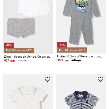
-14%
-17%
Ще -10% з кодом WEB*
Ще -10% з кодом WEB*
United Colors of Benetton роздільна піжама дитяча бавовняна
Дитячі боксери United Colors of Benetton
1079 грн
1259 грн
529 грн
639 грн