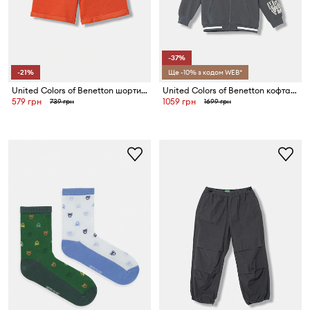
-37%
-21%
Ще -10% з кодом WEB*
United Colors of Benetton шорти дитячі бавовняні
United Colors of Benetton кофта дитяча з бавовною
579 грн
1059 грн
739 грн
1699 грн