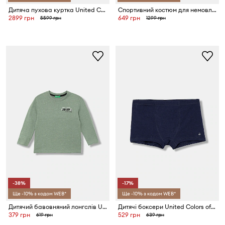
Дитяча пухова куртка United Colors of Benetton
Cпортивний костюм для немовлят United Colors of Benetton
2899 грн
649 грн
5599 грн
1299 грн
-38%
-17%
Ще -10% з кодом WEB*
Ще -10% з кодом WEB*
Дитячий бавовняний лонгслів United Colors of Benetton
Дитячі боксери United Colors of Benetton (2-pack)
379 грн
529 грн
619 грн
639 грн