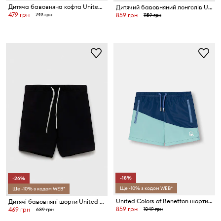
Дитяча бавовняна кофта United Colors of Benetton
Дитячий бавовняний лонгслів United Colors of Benetton
479 грн
749 грн
859 грн
1159 грн
-18%
-26%
Ще -10% з кодом WEB*
Ще -10% з кодом WEB*
United Colors of Benetton шорти для купання дитячі
Дитячі бавовняні шорти United Colors of Benetton
859 грн
1049 грн
469 грн
639 грн