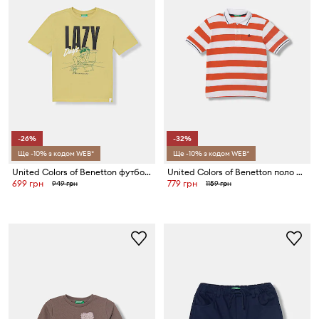
-26%
-32%
Ще -10% з кодом WEB*
Ще -10% з кодом WEB*
United Colors of Benetton футболка дитяча бавовняна
United Colors of Benetton поло дитяче бавовняне
699 грн
779 грн
949 грн
1159 грн