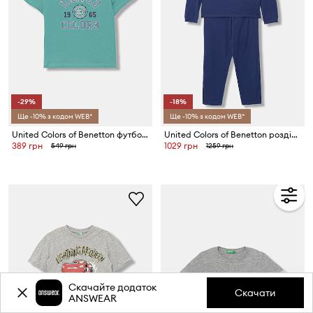
-29%
-18%
Ще -10% з кодом WEB*
Ще -10% з кодом WEB*
United Colors of Benetton футболка дитяча з бавовною
United Colors of Benetton роздільна піжама дитяча бавовняна
389 грн
1029 грн
549 грн
1259 грн
Скачайте додаток
Скачати
ANSWEAR