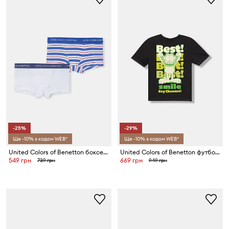
-25%
-29%
Ще -10% з кодом WEB*
Ще -10% з кодом WEB*
United Colors of Benetton боксери дитячі бавовняні з еластаном 2 шт.
United Colors of Benetton футболка дитяча бавовняна
549 грн
669 грн
739 грн
949 грн