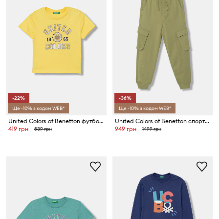
-22%
-36%
Ще -10% з кодом WEB*
Ще -10% з кодом WEB*
United Colors of Benetton футболка дитяча з бавовною
United Colors of Benetton спортивні штани дитячі бавовняні
419 грн
949 грн
539 грн
1499 грн