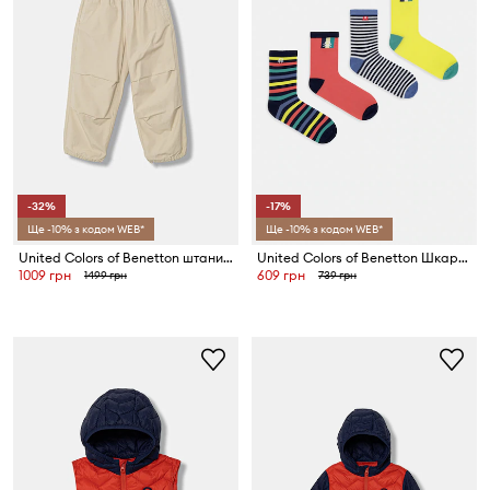
-32%
-17%
Ще -10% з кодом WEB*
Ще -10% з кодом WEB*
United Colors of Benetton штани дитячі бавовняні
United Colors of Benetton Шкарпетки дитячі 4 шт.
1009 грн
609 грн
1499 грн
739 грн