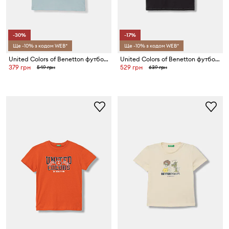
-30%
-17%
Ще -10% з кодом WEB*
Ще -10% з кодом WEB*
United Colors of Benetton футболка дитяча з бавовною
United Colors of Benetton футболка дитяча бавовняна
379 грн
529 грн
549 грн
639 грн