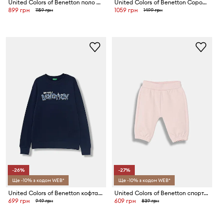
United Colors of Benetton поло дитяче бавовняне
United Colors of Benetton Сорочка дитяча з льоном
899 грн
1059 грн
1159 грн
1499 грн
-26%
-27%
Ще -10% з кодом WEB*
Ще -10% з кодом WEB*
United Colors of Benetton кофта дитяча бавовняна
United Colors of Benetton спортивні штани дитячі бавовняні з еластаном
699 грн
609 грн
949 грн
839 грн