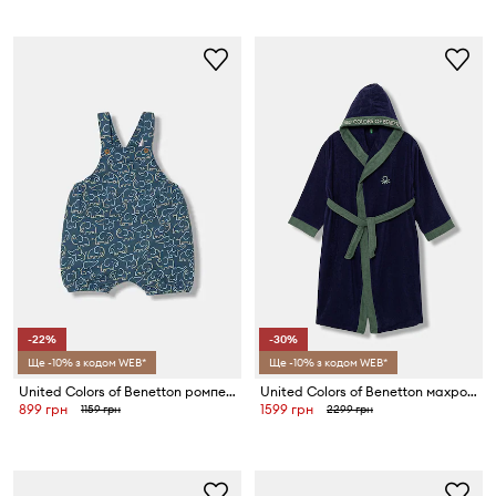
-22%
-30%
Ще -10% з кодом WEB*
Ще -10% з кодом WEB*
United Colors of Benetton ромпер дитячий бавовняний
United Colors of Benetton махровий халат дитячий бавовняний
899 грн
1599 грн
1159 грн
2299 грн