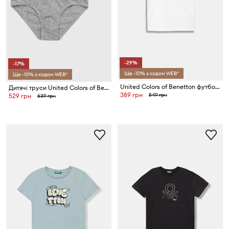
-29%
-17%
Ще -10% з кодом WEB*
Ще -10% з кодом WEB*
United Colors of Benetton футболка дитяча з бавовною
Дитячі труси United Colors of Benetton 2-pack
389 грн
549 грн
529 грн
639 грн