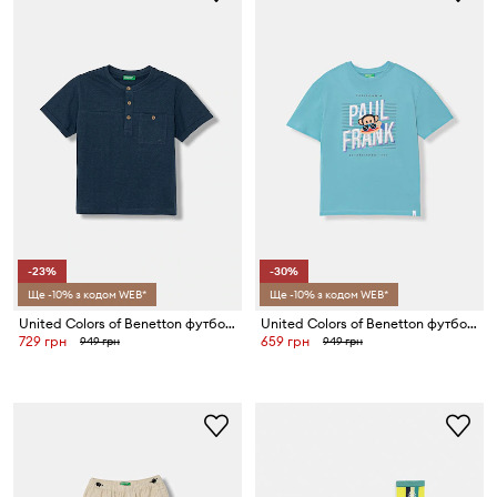
-23%
-30%
Ще -10% з кодом WEB*
Ще -10% з кодом WEB*
United Colors of Benetton футболка дитяча з бавовною
United Colors of Benetton футболка дитяча бавовняна
729 грн
659 грн
949 грн
949 грн