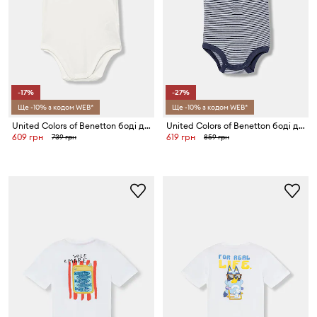
-17%
-27%
Ще -10% з кодом WEB*
Ще -10% з кодом WEB*
United Colors of Benetton боді для немовлят бавовняне
United Colors of Benetton боді для немовлят бавовняне з еластаном
609 грн
619 грн
739 грн
859 грн