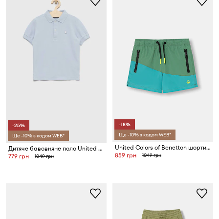
-18%
-25%
Ще -10% з кодом WEB*
Ще -10% з кодом WEB*
United Colors of Benetton шорти для купання дитячі
Дитяче бавовняне поло United Colors of Benetton
859 грн
1049 грн
779 грн
1049 грн