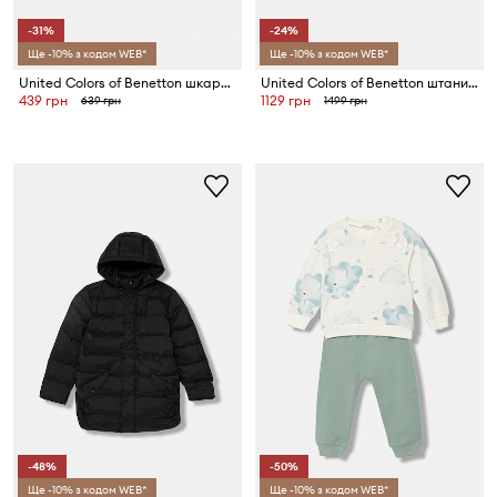
-31%
-24%
Ще -10% з кодом WEB*
Ще -10% з кодом WEB*
United Colors of Benetton шкарпетки дитячі 2 шт.
United Colors of Benetton штани дитячі бавовняні
439 грн
1129 грн
639 грн
1499 грн
-48%
-50%
Ще -10% з кодом WEB*
Ще -10% з кодом WEB*