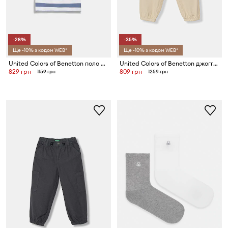
-28%
-35%
Ще -10% з кодом WEB*
Ще -10% з кодом WEB*
United Colors of Benetton поло дитяче бавовняне
United Colors of Benetton джоггери дитячі бавовняні
829 грн
809 грн
1159 грн
1259 грн