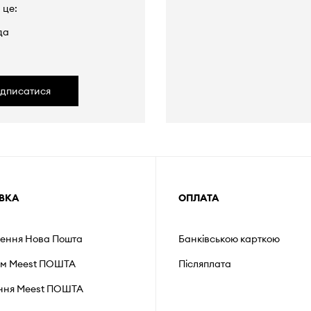
 це:
да
ідписатися
ВКА
ОПЛАТА
лення Нова Пошта
Банківською карткою
ом Meest ПОШТА
Післяплата
ення Мeest ПОШТА