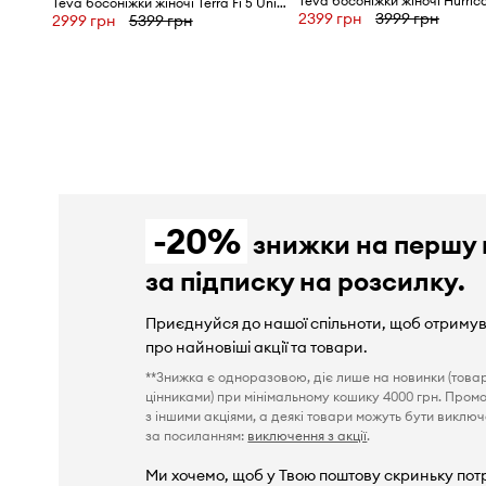
Teva босоніжки жіночі Terra Fi 5 Universal
2399 грн
3999 грн
2999 грн
5399 грн
-20%
знижки на першу 
за підписку на розсилку.
Приєднуйся до нашої спільноти, щоб отриму
про найновіші акції та товари.
**Знижка є одноразовою, діє лише на новинки (това
цінниками) при мінімальному кошику 4000 грн. Пром
з іншими акціями, а деякі товари можуть бути виключен
за посиланням:
виключення з акції
.
Ми хочемо, щоб у Твою поштову скриньку пот