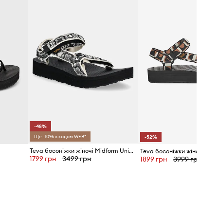
-48%
Ще -10% з кодом WEB*
-52%
Teva босоніжки жіночі Midform Universal
1799 грн
3499 грн
1899 грн
3999 грн