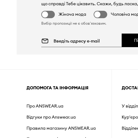
що справді Тебе цікавить. Скажи, будь ласка,
Жіноча мода
Чоловіча мо
Вибір пропозиції не є обов'язковим.
П
ДОПОМОГА ТА ІНФОРМАЦІЯ
ДОСТА
Про ANSWEAR.ua
У відді
Відгуки про Answear.ua
Кур'єр
Правила магазину ANSWEAR.ua
Відділ