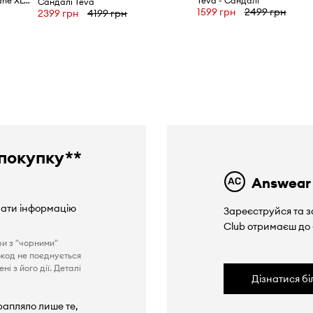
Teva босоніжки жіночі Hurricane XLT3
Teva - Сандалі
Сандалі Teva
1599 грн
2499 грн
2399 грн
4199 грн
покупку**
Answear
вати інформацію
Зареєструйся та з
Club отримаєш до
ри з "чорними"
окод не поєднується
і з його дії. Деталі
Дізнатися б
рапляло лише те,