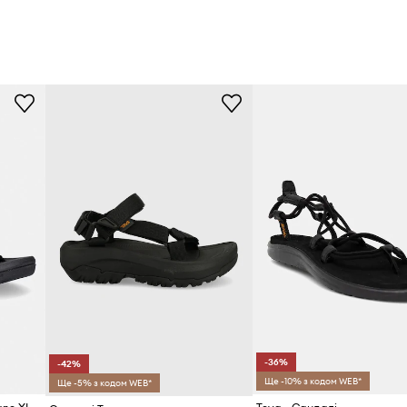
-36%
-42%
Ще -10% з кодом WEB*
Ще -5% з кодом WEB*