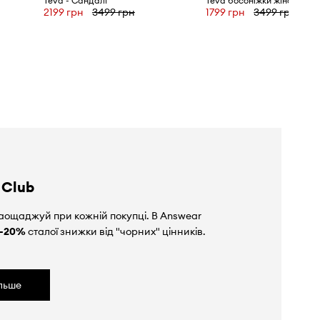
Teva - Сандалі
2199 грн
3499 грн
1799 грн
3499 грн
 Club
аощаджуй при кожній покупці. В Answear
-20%
сталої знижки від "чорних" цінників.
ільше