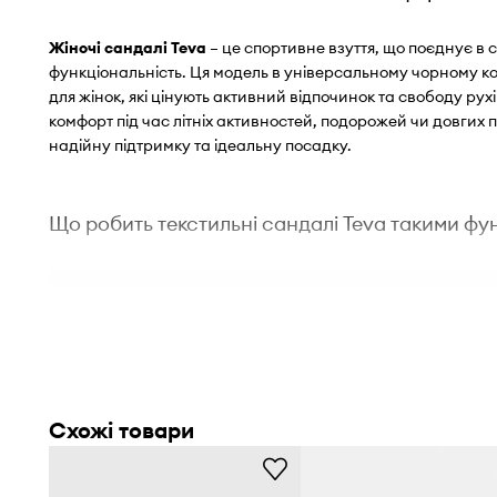
Жіночі сандалі Teva
– це спортивне взуття, що поєднує в с
функціональність. Ця модель в універсальному чорному к
для жінок, які цінують активний відпочинок та свободу ру
комфорт під час літніх активностей, подорожей чи довгих
надійну підтримку та ідеальну посадку.
Що робить текстильні сандалі Teva такими ф
Спортивний фасон сандалів
, призначений для літніх
подорожей
Верх із текстильного матеріалу
забезпечує повітропро
догляді
Схожі товари
Гумова зовнішня підошва
забезпечує довговічність т
поверхнею