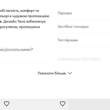
обі легкість, комфорт та
Підошва
ольорі є чудовою пропозицією
хів. Дизайн Teva забезпечує
Застібка і посадка
 прогулянок, пропонуючи
Тип підошви
ункціональними?
ІНФОРМАЦІЯ ПРО ТОВАР
 активностей та
Показати більше
Код виробника
никність і легкий у
Колір
Бренд
а хороше зчеплення з