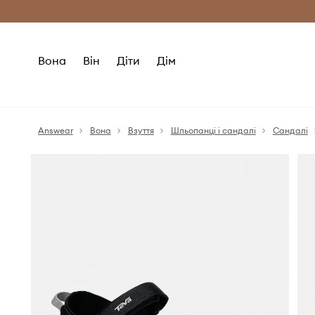
Безкоштовна доставка з ЄС (від 2800 г
Вона
Він
Діти
Дім
Answear
Вона
Взуття
Шльопанці і сандалі
Сандалі