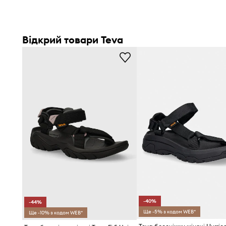
Відкрий товари Teva
-40%
-44%
Ще -5% з кодом WEB*
Ще -10% з кодом WEB*