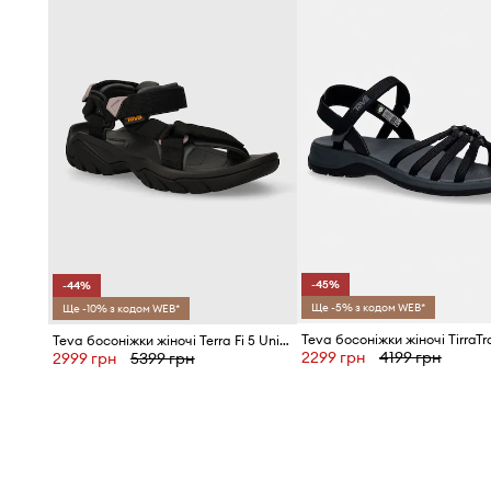
Спортивний характер моделі
ідеально поєднується з
Відкритий носок
сприяє вентиляції стопи, що важливо 
М'яка внутрішня обробка
з текстильного матеріалу с
час носіння
Практична застібка на липучці
дозволяє швидко та т
сандалі по нозі
-45%
-44%
Пласка підошва
забезпечує стабільність і природне 
Ще -5% з кодом WEB*
Ще -10% з кодом WEB*
час ходьби
Teva босоніжки жіночі TirraTr
Teva босоніжки жіночі Terra Fi 5 Universal
2299 грн
4199 грн
2999 грн
5399 грн
Класичний чорний колір
та гладка фактура роблять 
універсальною