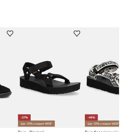
-37%
-48%
Ще -10% з кодом WEB*
Ще -10% з кодом WEB*