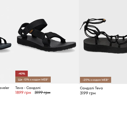
ID Товару
 літніми образами
в теплі дні
прияє комфорту під
очно відрегулювати
-40%
положення стопи під
Ще -10% з кодом WEB*
-25% з кодом WEB*
aveler
Teva - Сандалі
Сандалі Teva
1899 грн
3199 грн
3199 грн
модель