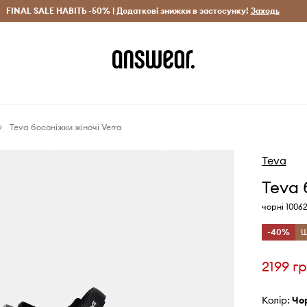
рн)
FINAL SALE НАВІТЬ -50% | Додаткові знижки в застосунку!
Лише оригінальні товари
Заощаджуй з Answear Clu
Заходь
Teva босоніжки жіночі Verra
Teva
Teva 
чорні 1006
-40%
Щ
2199 г
Колір:
ч