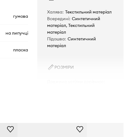
Халява
:
Текстильний матеріал
гумова
Всередині
:
Синтетичний
матеріал, Текстильний
матеріал
на липучці
Підошва
:
Синтетичний
матеріал
пласка
РОЗМІРИ
Довжина устілки дорівнює
:
25,5 см
1006263
Розміри вказані для розміру
:
40
чорний
Розмірна сітка
Teva