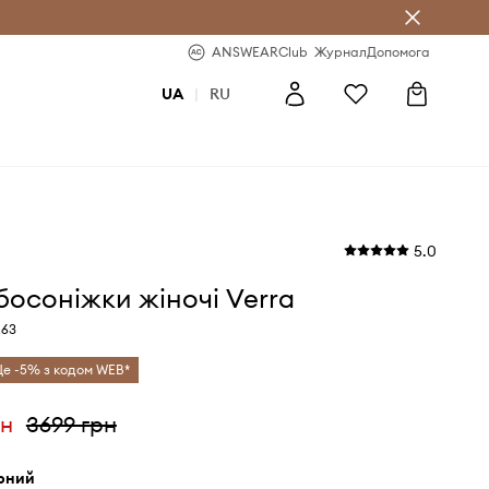
b
-20% на перше замовлення
ANSWEARClub
Журнал
Допомога
UA
|
RU
5.0
босоніжки жіночі Verra
263
е -5% з кодом WEB*
рн
3699 грн
орний