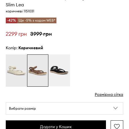
Slim Lea
коричневі 1151031
-42%
Ще -5% з кодом WEB*
2299 грн
3999 грн
Колір:
коричневий
Розмірна сітка
Вибрати розмір
Додати у Кошик