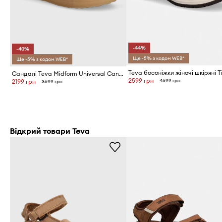
-44%
-40%
Ще -5% з кодом WEB*
Ще -5% з кодом WEB*
Сандалі Teva Midform Universal Canvas
2599 грн
4699 грн
2199 грн
3699 грн
Відкрий товари Teva