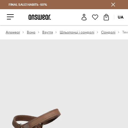
FINAL SALE! НАВІТЬ -50%
Заощаджуй з Answear Club
UA
Answear
Вона
Взуття
Шльопанці і сандалі
Сандалі