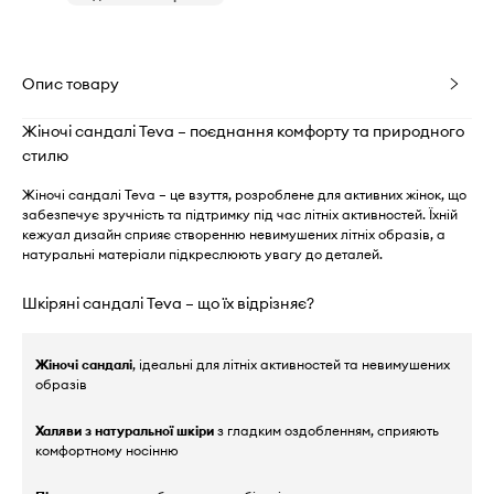
Опис товару
Жіночі сандалі Teva – поєднання комфорту та природного
стилю
Жіночі сандалі Teva – це взуття, розроблене для активних жінок, що
забезпечує зручність та підтримку під час літніх активностей. Їхній
кежуал дизайн сприяє створенню невимушених літніх образів, а
натуральні матеріали підкреслюють увагу до деталей.
Шкіряні сандалі Teva – що їх відрізняє?
Жіночі сандалі
, ідеальні для літніх активностей та невимушених
образів
Халяви з натуральної шкіри
з гладким оздобленням, сприяють
комфортному носінню