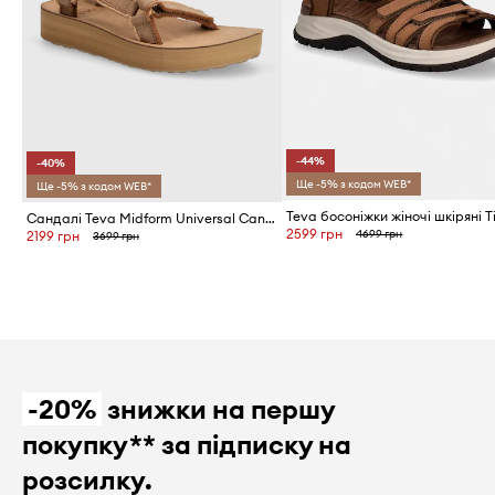
-44%
-40%
Ще -5% з кодом WEB*
Ще -5% з кодом WEB*
Сандалі Teva Midform Universal Canvas
2599 грн
4699 грн
2199 грн
3699 грн
-20%
знижки на першу
покупку** за підписку на
розсилку.