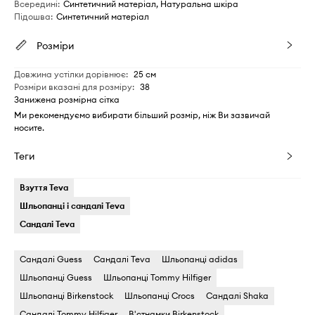
Всередині
:
Синтетичний матеріал, Натуральна шкіра
Підошва
:
Синтетичний матеріал
Розміри
Довжина устілки дорівнює
:
25 см
Розміри вказані для розміру
:
38
Занижена розмірна сітка
Ми рекомендуємо вибирати більший розмір, ніж Ви зазвичай
носите.
Теги
Взуття Teva
Шльопанці і сандалі Teva
Сандалі Teva
Сандалі Guess
Сандалі Teva
Шльопанці adidas
Шльопанці Guess
Шльопанці Tommy Hilfiger
Шльопанці Birkenstock
Шльопанці Crocs
Сандалі Shaka
Сандалі Tommy Hilfiger
В'єтнамки Birkenstock