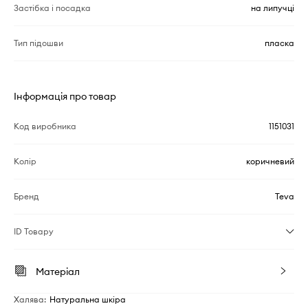
Застібка і посадка
на липучці
Тип підошви
пласка
Інформація про товар
Код виробника
1151031
Колір
коричневий
Бренд
Teva
ID Товару
Матеріал
Халява
:
Натуральна шкіра