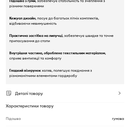
Підошва з гуми
, забезпечує стабільність та зчеплення з
різними поверхнями
Кежуал дизайн
, пасує до багатьох літніх комплектів,
відбиваючи невимушеність
Практична застібка на липучці
, забезпечує швидке та точне
припасування до стопи
Внутрішня частина, оброблена текстильним матеріалом
,
сприяє вентиляції та комфорту
Гладкий візерунок
халяв, полегшує поєднання з
різноманітними елементами гардеробу
Деталі товару
Характеристики товару
Підошва
гумова