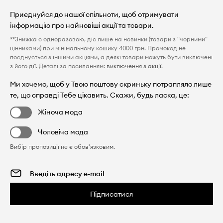
Приєднуйся до нашої спільноти, щоб отримувати
інформацію про найновіші акції та товари.
**Знижка є одноразовою, діє лише на новинки (товари з "чорними"
цінниками) при мінімальному кошику 4000 грн. Промокод не
поєднується з іншими акціями, а деякі товари можуть бути виключені
з його дії. Деталі за посиланням:
виключення з акції
.
Ми хочемо, щоб у Твою поштову скриньку потрапляло лише
те, що справді Тебе цікавить. Скажи, будь ласка, це:
Жіноча мода
Чоловіча мода
Вибір пропозиції не є обов'язковим.
Підписатися