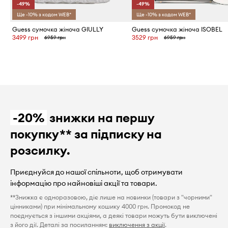
-49%
-49%
Ще -10% з кодом WEB*
Ще -10% з кодом WEB*
Guess сумочка жіноча GIULLY
Guess сумочка жіноча ISOBEL
3499 грн
3529 грн
6959 грн
6959 грн
-20%
знижки на першу
покупку** за підписку на
розсилку.
Приєднуйся до нашої спільноти, щоб отримувати
інформацію про найновіші акції та товари.
**Знижка є одноразовою, діє лише на новинки (товари з "чорними"
цінниками) при мінімальному кошику 4000 грн. Промокод не
поєднується з іншими акціями, а деякі товари можуть бути виключені
з його дії. Деталі за посиланням:
виключення з акції
.