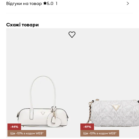
Відгуки на товар
5.0
1
Схожі товари
-44%
-49%
Ще -10% з кодом WEB*
Ще -10% з кодом WEB*