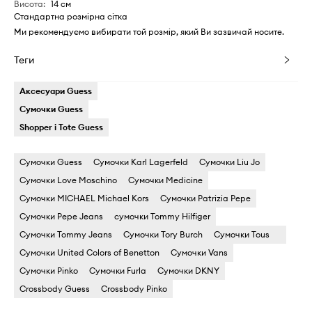
Висота
:
14 см
Стандартна розмірна сітка
Ми рекомендуємо вибирати той розмір, який Ви зазвичай носите.
Теги
Аксесуари Guess
Сумочки Guess
Shopper і Tote Guess
Сумочки Guess
Сумочки Karl Lagerfeld
Сумочки Liu Jo
Сумочки Love Moschino
Сумочки Medicine
Сумочки MICHAEL Michael Kors
Сумочки Patrizia Pepe
Сумочки Pepe Jeans
сумочки Tommy Hilfiger
Сумочки Tommy Jeans
Сумочки Tory Burch
Сумочки Tous
Сумочки United Colors of Benetton
Сумочки Vans
Сумочки Pinko
Сумочки Furla
Сумочки DKNY
Crossbody Guess
Crossbody Pinko