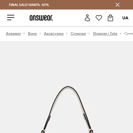
FINAL SALE! НАВІТЬ -50%
Заощаджуй з Answear Club
UA
Answear
Вона
Аксесуари
Сумочки
Shopper і Tote
Сумо