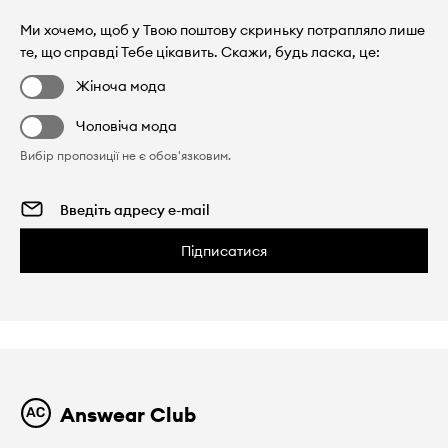
Ми хочемо, щоб у Твою поштову скриньку потрапляло лише
те, що справді Тебе цікавить. Скажи, будь ласка, це:
Жіноча мода
Чоловіча мода
Вибір пропозиції не є обов'язковим.
Підписатися
Answear Club