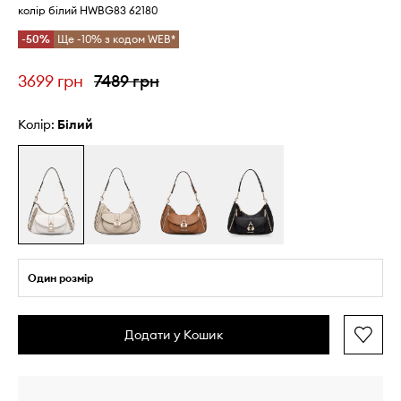
колір білий HWBG83 62180
-50%
Ще -10% з кодом WEB*
3699 грн
7489 грн
Колір:
білий
Один розмір
Додати у Кошик