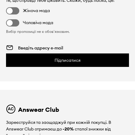
те, що справді Тебе цікавить. Скажи, будь ласка, це:
Жіноча мода
Чоловіча мода
Вибір пропозиції не є обов'язковим.
Підписатися
Answear Club
Зареєструйся та заощаджуй при кожній покупці. В
Answear Club отримаєш до
-20%
сталої знижки від