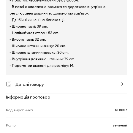
- Простий, необмежуючий рухів фасон.
- В поясі є еластична резинка та додаткове внутрішнє
регулювання ширини за допомогою зав'язок.
- Дві бічні кишені на блискавці.
- Ширина талії: 39 cm.
- Напівобхват стегон: 53 cm.
- Висота талії: 32 cm.
- Ширина штанини знизу: 20 cm.
- Ширина штанини зверху: 30 cm.
- Внутрішня довжина штанини: 79 cm.
- Параметри вказані для розміру: M.
Деталі товару
Інформація про товар
Код виробника
KD8317
Колір
зелений