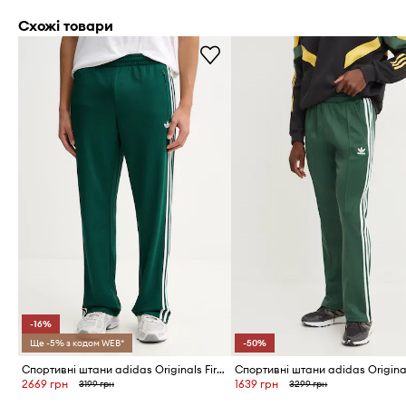
Схожі товари
-16%
Ще -5% з кодом WEB*
-50%
Спортивні штани adidas Originals Firebird
2669 грн
1639 грн
3199 грн
3299 грн