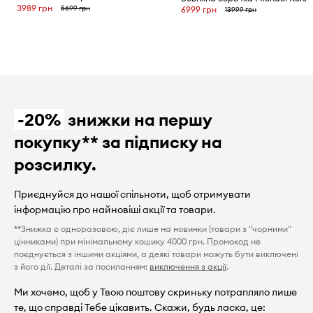
3989 грн
5699 грн
6999 грн
13999 грн
-20%
знижки на першу
покупку** за підписку на
розсилку.
Приєднуйся до нашої спільноти, щоб отримувати
інформацію про найновіші акції та товари.
**Знижка є одноразовою, діє лише на новинки (товари з "чорними"
цінниками) при мінімальному кошику 4000 грн. Промокод не
поєднується з іншими акціями, а деякі товари можуть бути виключені
з його дії. Деталі за посиланням:
виключення з акції
.
Ми хочемо, щоб у Твою поштову скриньку потрапляло лише
те, що справді Тебе цікавить. Скажи, будь ласка, це: