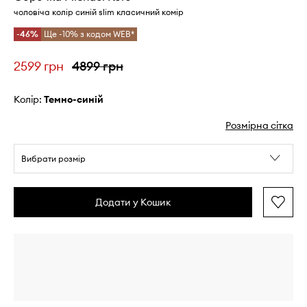
чоловіча колір синій slim класичний комір
-46%
Ще -10% з кодом WEB*
2599 грн
4899 грн
Колір:
темно-синій
Розмірна сітка
Вибрати розмір
Додати у Кошик