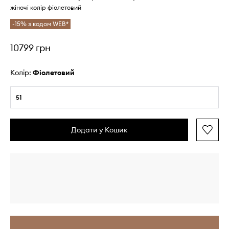
жіночі колір фіолетовий
-15% з кодом WEB*
10799 грн
Колір:
фіолетовий
51
Додати у Кошик