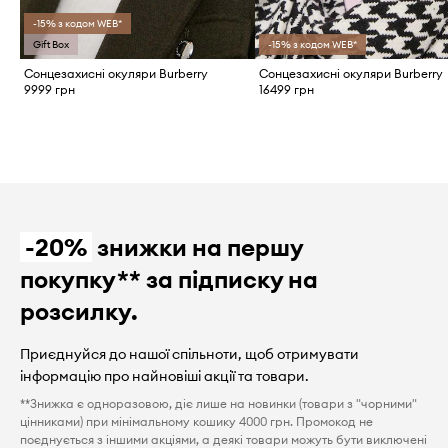
-15% з кодом WEB*
Gift Box
-15% з кодом WEB*
Сонцезахисні окуляри Burberry
Сонцезахисні окуляри Burberry
9999 грн
16499 грн
-20%
знижки на першу
покупку** за підписку на
розсилку.
Приєднуйся до нашої спільноти, щоб отримувати
інформацію про найновіші акції та товари.
**Знижка є одноразовою, діє лише на новинки (товари з "чорними"
цінниками) при мінімальному кошику 4000 грн. Промокод не
поєднується з іншими акціями, а деякі товари можуть бути виключені