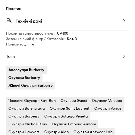
Пластик
Технічні дані
Покриття і властивості лінз
:
UV400
Затемнюючий фільтр / Категорія
:
Кат. 3
Поляризація
:
ні
Теги
Аксесуари Burberry
Окуляри Burberry
Жіночі Окуляри Burberry
Чоловічі Окуляри Ray-Ban
Окуляри Gucci
Окуляри Versace
Окуляри Balenciaga
Окуляри Saint Laurent
Окуляри Vogue
Окуляри Burberry
Окуляри Bottega Veneta
Окуляри Michael Kors
Окуляри Emporio Armani
Окуляри Hawkers
Окуляри Aldo
Окуляри Answear Lab