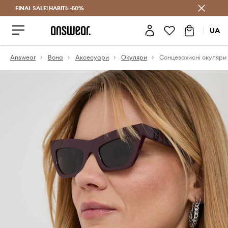
FINAL SALE! НАВІТЬ -50%
Заощаджуй з Answear Club
UA
Answear
Вона
Аксесуари
Окуляри
Сонцезахисні окуляри 