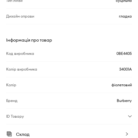
Тип лінзи
суцільна
Дизайн оправи
гладка
Інформація про товар
Код виробника
0BE4405
Колір виробника
34001A
Колір
фіолетовий
Бренд
Burberry
ID Товару
Склад