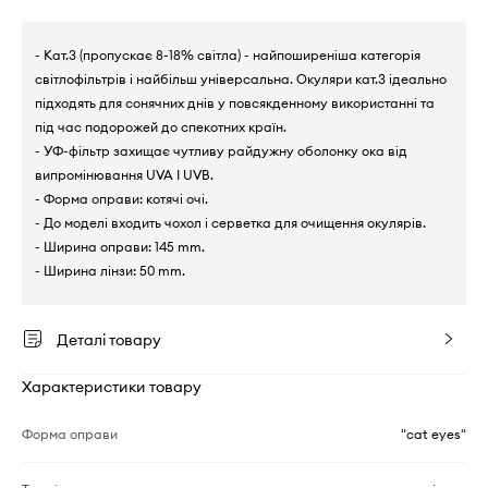
- Кат.3 (пропускає 8-18% світла) - найпоширеніша категорія
світлофільтрів і найбільш універсальна. Окуляри кат.3 ідеально
підходять для сонячних днів у повсякденному використанні та
під час подорожей до спекотних країн.
- УФ-фільтр захищає чутливу райдужну оболонку ока від
випромінювання UVA I UVB.
- Форма оправи: котячі очі.
- До моделі входить чохол і серветка для очищення окулярів.
- Ширина оправи: 145 mm.
- Ширина лінзи: 50 mm.
Деталі товару
Характеристики товару
Форма оправи
"cat eyes"