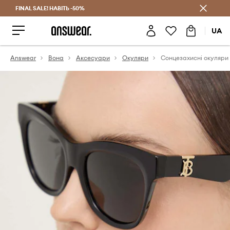
FINAL SALE! НАВІТЬ -50%
Заощаджуй з Answear Club
UA
Answear
Вона
Аксесуари
Окуляри
Сонцезахисні окуляри 