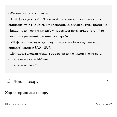
- Форма оправи: котячі очі.
- Кат.3 (пропускає 8-18% світла) - найпоширеніша категорія
світлофільтрів і найбільш універсальна. Окуляри кат.3 ідеально
підходять для сонячних днів у повсякденному використанні та
під час подорожей до спекотних країн.
- УФ-фільтр захищає чутливу райдужну оболонку ока від
випромінювання UVA I UVB.
- До моделі входить чохол і серветка для очищення окулярів.
- Ширина оправи: 147 mm.
- Ширина лінзи: 52 mm.
Деталі товару
Характеристики товару
Форма оправи
"cat eyes"