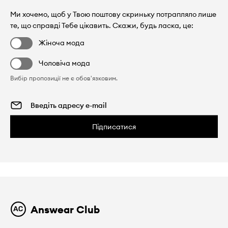
Ми хочемо, щоб у Твою поштову скриньку потрапляло лише
те, що справді Тебе цікавить. Скажи, будь ласка, це:
Жіноча мода
Чоловіча мода
Вибір пропозиції не є обов'язковим.
Підписатися
Answear Club