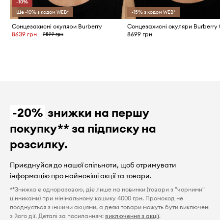
-10%
Ще -10% з кодом WEB*
-15% з кодом WEB*
Сонцезахисні окуляри Burberry
8639 грн
8699 грн
9599 грн
-20%
знижки на першу
покупку** за підписку на
розсилку.
Приєднуйся до нашої спільноти, щоб отримувати
інформацію про найновіші акції та товари.
**Знижка є одноразовою, діє лише на новинки (товари з "чорними"
цінниками) при мінімальному кошику 4000 грн. Промокод не
поєднується з іншими акціями, а деякі товари можуть бути виключені
з його дії. Деталі за посиланням:
виключення з акції
.