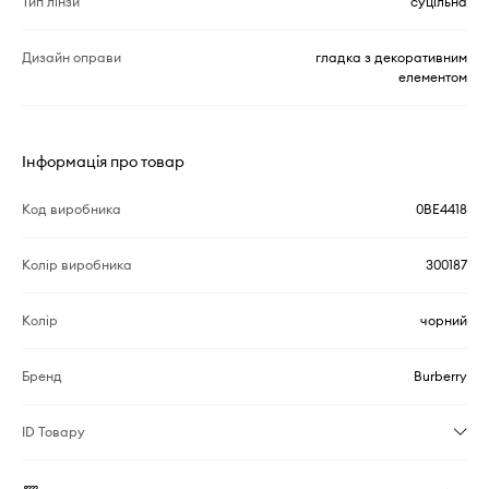
Тип лінзи
суцільна
Дизайн оправи
гладка з декоративним
елементом
Інформація про товар
Код виробника
0BE4418
Колір виробника
300187
Колір
чорний
Бренд
Burberry
ID Товару