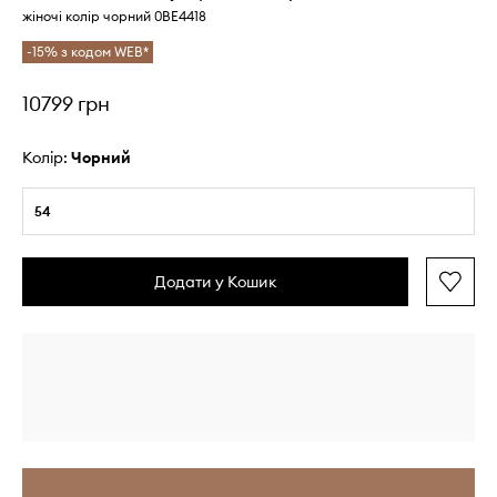
жіночі колір чорний 0BE4418
-15% з кодом WEB*
10799 грн
Колір:
чорний
54
Додати у Кошик