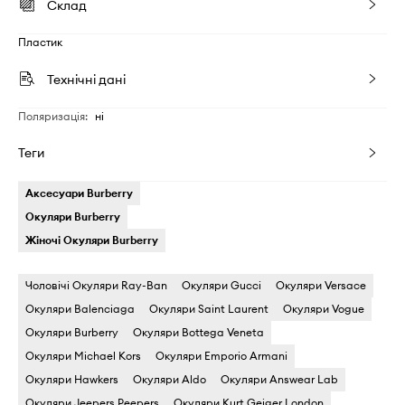
Склад
Пластик
Технічні дані
Поляризація
:
ні
Теги
Аксесуари Burberry
Окуляри Burberry
Жіночі Окуляри Burberry
Чоловічі Окуляри Ray-Ban
Окуляри Gucci
Окуляри Versace
Окуляри Balenciaga
Окуляри Saint Laurent
Окуляри Vogue
Окуляри Burberry
Окуляри Bottega Veneta
Окуляри Michael Kors
Окуляри Emporio Armani
Окуляри Hawkers
Окуляри Aldo
Окуляри Answear Lab
Окуляри Jeepers Peepers
Окуляри Kurt Geiger London