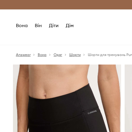
Безкоштовна доставка з ЄС (від 2800 г
Вона
Він
Діти
Дім
Answear
Вона
Одяг
Шорти
Шорти для тренувань P