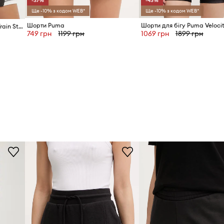
-37%
-43%
Ще -10% з кодом WEB*
Ще -10% з кодом WEB*
Шорти Puma
Шорти для бігу Puma Veloci
Шорти для тренувань Puma Train Strong
749 грн
1199 грн
1069 грн
1899 грн