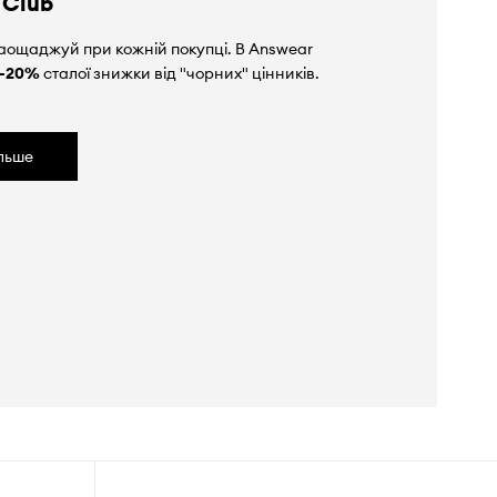
 Club
аощаджуй при кожній покупці. В Answear
-20%
сталої знижки від "чорних" цінників.
ільше