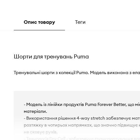
Опис товару
Теги
Шорти для тренувань Puma
Тренувальні шорти з колекції Puma. Модель виконана з ел
- Модель із лінійки продуктів Puma Forever Better, що 
матеріали.
- Використання рішення 4-way stretch забезпечує мате
розтяжку в чотирьох напрямках, що значно підвищує 
не сковує рухів.
- Технологія Dry Cell - забезпечує транспортування во