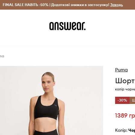
рн)
FINAL SALE НАВІТЬ -50% | Додаткові знижки в застосунку!
Лише оригінальні товари
Заощаджуй з Answear Clu
Заходь
uma
Puma
Шорт
колір чорн
-30%
Щ
1389 г
Колір:
ч