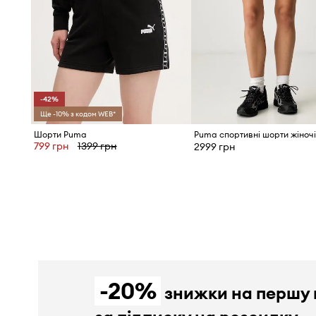
-42%
Ще -10% з кодом WEB*
Шорти Puma
799 грн
1399 грн
2999 грн
-20%
знижки на першу 