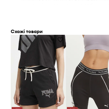
прилипає до тіла, дозволяє почуватись комфортно нав
фізичних навантажень.
- Завищена талія.
- На талії широка еластична планка.
- Ширина талії: 31,5 cm.
Схожі товари
- Напівобхват стегон: 33 cm.
- Висота талії: 29 cm.
- Ширина штанини знизу: 20,5 cm.
- Зовнішня довжина штанини: 37 cm.
- Параметри вказані для розміру: S.