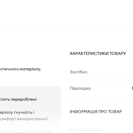
ХАРАКТЕРИСТИКИ ТОВАРУ
астичного матеріалу.
Застібка
Підкладка
містить перероблені
ІНФОРМАЦІЯ ПРО ТОВАР
ріалу гнучкість і
комфорт використання і
Код виробника
логи назовні, матеріал не