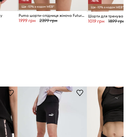
-16%
-46%
Ще -10% з кодом WEB*
Ще -10% з кодом WEB*
ty
Puma шорти-спідниця жіноча Future Puma Archive
Шорти для тренувань Pum
1999 грн
2399 грн
1019 грн
1899 грн