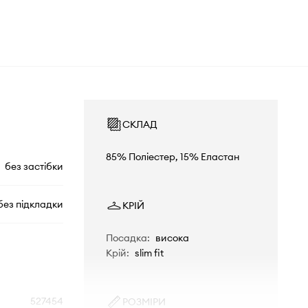
СКЛАД
85% Поліестер, 15% Еластан
без застібки
без підкладки
КРІЙ
Посадка
:
висока
Крій
:
slim fit
527454
РОЗМІРИ