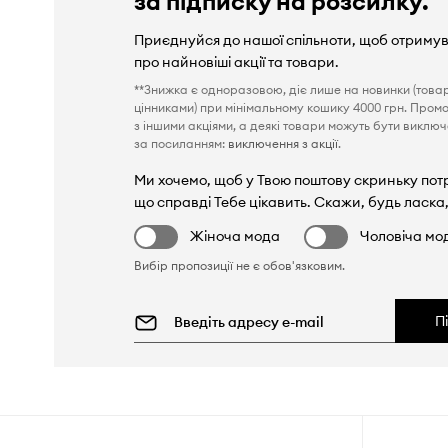
за підписку на розсилку.
Приєднуйся до нашої спільноти, щоб отриму
про найновіші акції та товари.
**Знижка є одноразовою, діє лише на новинки (това
цінниками) при мінімальному кошику 4000 грн. Пром
з іншими акціями, а деякі товари можуть бути виключен
за посиланням:
виключення з акції
.
Ми хочемо, щоб у Твою поштову скриньку пот
що справді Тебе цікавить. Скажи, будь ласка,
Жіноча мода
Чоловіча мо
Вибір пропозиції не є обов'язковим.
П