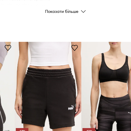
іть під час підвищених
Показати більше
Колір
Бренд
Виробник
ID Товару