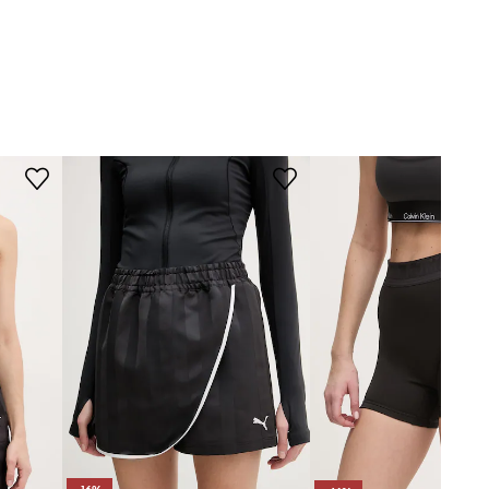
Зріст моделі - 174 см, розмір
чорний
товару, представленого на
моделі - S
Puma
Стандартна розмірна сітка
Ми рекомендуємо вибирати той
розмір, який Ви зазвичай носите.
Розмірна сітка