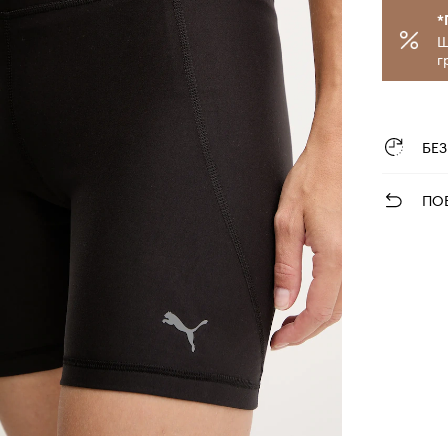
*
Щ
г
БЕ
ПО