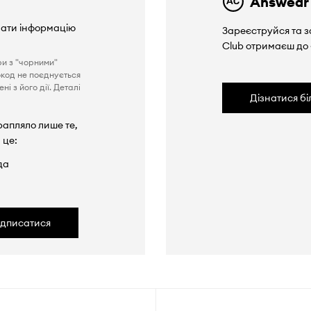
Answear
вати інформацію
Зареєструйся та з
Club отримаєш до
ри з "чорними"
окод не поєднується
і з його дії. Деталі
Дізнатися б
рапляло лише те,
 це:
да
ідписатися