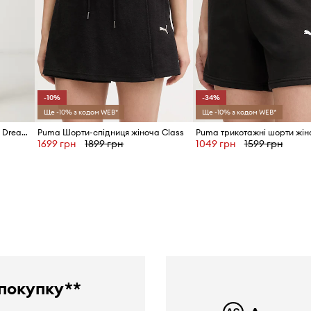
-10%
-34%
Ще -10% з кодом WEB*
Ще -10% з кодом WEB*
Puma спортивні шорти жіночі DreamRun
Puma Шорти-спідниця жіноча Class
1699 грн
1899 грн
1049 грн
1599 грн
покупку**