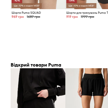
-42%
-54%
Ще -10% з кодом WEB*
Ще -10% з кодом WEB*
Шорти Puma SQUAD
969 грн
1689 грн
919 грн
1999 грн
Відкрий товари Puma