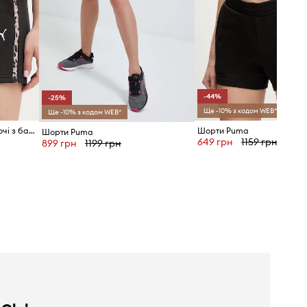
-44%
-25%
Ще -10% з кодом WEB*
Ще -10% з кодом WEB*
Puma трикотажні шорти жіночі з бавовною Essential graphic animal
Шорти Puma
Шорти Puma
649 грн
1159 грн
899 грн
1199 грн