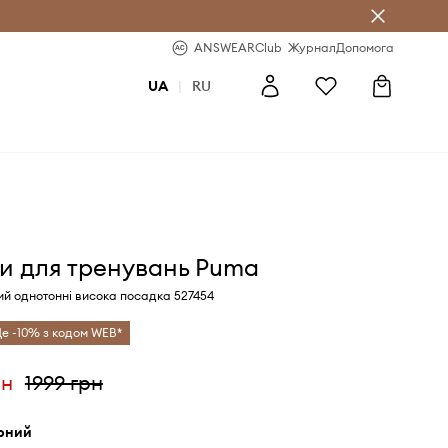
b
-20% на перше замовлення
ANSWEARClub
Журнал
Допомога
UA
|
RU
и для тренувань Puma
ий однотонні висока посадка 527454
е -10% з кодом WEB*
рн
1999 грн
орний