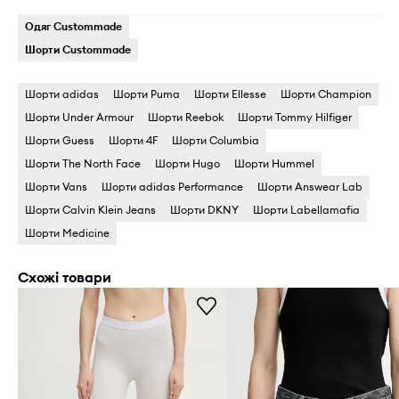
Одяг Custommade
Шорти Custommade
Шорти adidas
Шорти Puma
Шорти Ellesse
Шорти Champion
Шорти Under Armour
Шорти Reebok
Шорти Tommy Hilfiger
Шорти Guess
Шорти 4F
Шорти Columbia
Шорти The North Face
Шорти Hugo
Шорти Hummel
Шорти Vans
Шорти adidas Performance
Шорти Answear Lab
Шорти Calvin Klein Jeans
Шорти DKNY
Шорти Labellamafia
Шорти Medicine
Схожі товари