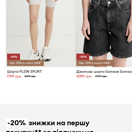
-43%
-35%
Ще -10% з кодом WEB*
Ще -10% з кодом WEB*
Шорти PLEIN SPORT
1799 грн
3099 грн
3199 грн
4799 грн
-20%
знижки на першу
покупку** за підписку на