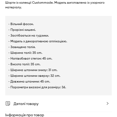
Шорти із колекції Custommade. Модель виготовлена із узорного
матеріалу.
- Вільний фасон.
- Прорізні кишені.
- Застібається на гудзики.
- Модель з декоративною аплікацією.
- Завищена талія.
- Ширина талії: 35 cm.
- Напівобхват стегон: 45 cm.
- Висота талії: 35 cm.
- Ширина штанини знизу: 31 cm.
- Ширина штанини зверху: 32 cm.
- Довжина штанини: 45 cm.
- Параметри вказані для розміру: 36.
Деталі товару
Інформація про товар