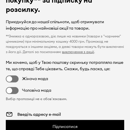
розсилку.
Приєднуйся до нашої спільноти, щоб отримувати
інформацію про найновіші акції та товари.
**Знижка є одноразовою, діє лише на новинки (товари з "чорними"
цінниками) при мінімальному кошику 4000 грн. Промокод не
поєднується з іншими акціями, а деякі товари можуть бути виключені
з його дії. Деталі за посиланням:
виключення з акції
.
Ми хочемо, щоб у Твою поштову скриньку потрапляло лише
те, що справді Тебе цікавить. Скажи, будь ласка, це:
Жіноча мода
Чоловіча мода
Вибір пропозиції не є обов'язковим.
Підписатися