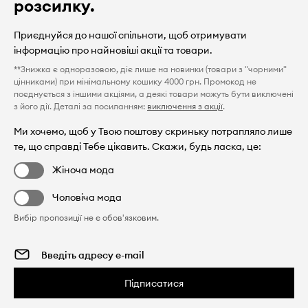
розсилку.
Приєднуйся до нашої спільноти, щоб отримувати
інформацію про найновіші акції та товари.
**Знижка є одноразовою, діє лише на новинки (товари з "чорними"
цінниками) при мінімальному кошику 4000 грн. Промокод не
поєднується з іншими акціями, а деякі товари можуть бути виключені
з його дії. Деталі за посиланням:
виключення з акції
.
Ми хочемо, щоб у Твою поштову скриньку потрапляло лише
те, що справді Тебе цікавить. Скажи, будь ласка, це:
Жіноча мода
Чоловіча мода
Вибір пропозиції не є обов'язковим.
Підписатися