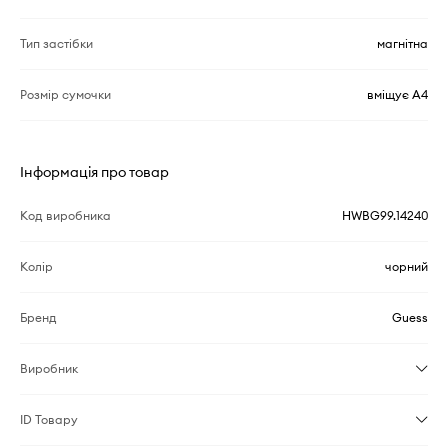
Тип застібки
магнітна
Розмір сумочки
вміщує А4
Інформація про товар
Код виробника
HWBG99.14240
Колір
чорний
Бренд
Guess
Виробник
ID Товару