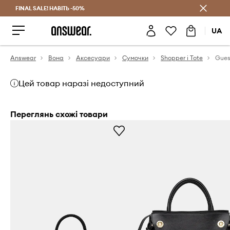
FINAL SALE! НАВІТЬ -50%
Заощаджуй з Answear Club
UA
Answear
Вона
Аксесуари
Сумочки
Shopper і Tote
Цей товар наразі недоступний
Переглянь схожі товари