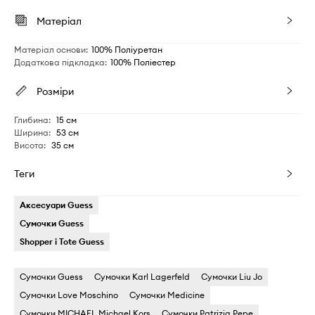
Матеріал
Матеріал основи
:
100% Поліуретан
Додаткова підкладка
:
100% Поліестер
Розміри
Глибина
:
15 см
Ширина
:
53 см
Висота
:
35 см
Теги
Аксесуари Guess
Сумочки Guess
Shopper і Tote Guess
Сумочки Guess
Сумочки Karl Lagerfeld
Сумочки Liu Jo
Сумочки Love Moschino
Сумочки Medicine
Сумочки MICHAEL Michael Kors
Сумочки Patrizia Pepe