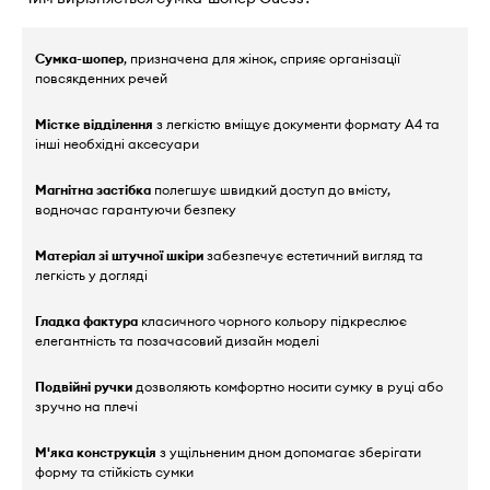
Сумка-шопер
, призначена для жінок, сприяє організації
повсякденних речей
Містке відділення
з легкістю вміщує документи формату А4 та
інші необхідні аксесуари
Магнітна застібка
полегшує швидкий доступ до вмісту,
водночас гарантуючи безпеку
Матеріал зі штучної шкіри
забезпечує естетичний вигляд та
легкість у догляді
Гладка фактура
класичного чорного кольору підкреслює
елегантність та позачасовий дизайн моделі
Подвійні ручки
дозволяють комфортно носити сумку в руці або
зручно на плечі
М'яка конструкція
з ущільненим дном допомагає зберігати
форму та стійкість сумки