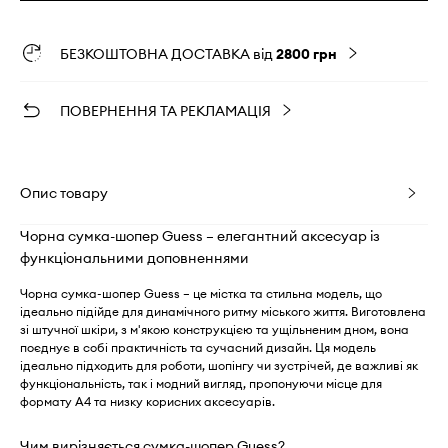
БЕЗКОШТОВНА ДОСТАВКА від
2800 грн
ПОВЕРНЕННЯ ТА РЕКЛАМАЦІЯ
Опис товару
Чорна сумка-шопер Guess – елегантний аксесуар із
функціональними доповненнями
Чорна сумка-шопер Guess – це містка та стильна модель, що
ідеально підійде для динамічного ритму міського життя. Виготовлена
зі штучної шкіри, з м'якою конструкцією та ущільненим дном, вона
поєднує в собі практичність та сучасний дизайн. Ця модель
ідеально підходить для роботи, шопінгу чи зустрічей, де важливі як
функціональність, так і модний вигляд, пропонуючи місце для
формату А4 та низку корисних аксесуарів.
Чим вирізняється сумка-шопер Guess?