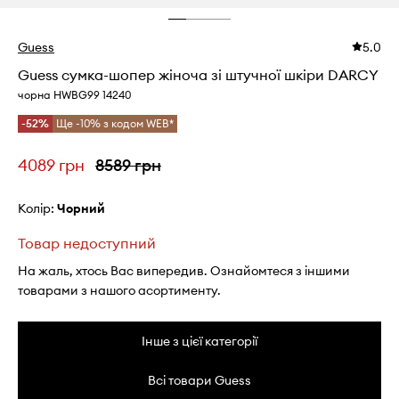
Guess
5.0
Guess сумка-шопер жіноча зі штучної шкіри DARCY
чорна HWBG99 14240
-52%
Ще -10% з кодом WEB*
4089 грн
8589 грн
Колір:
чорний
Товар недоступний
На жаль, хтось Вас випередив. Ознайомтеся з іншими
товарами з нашого асортименту.
Інше з цієї категорії
Всі товари Guess