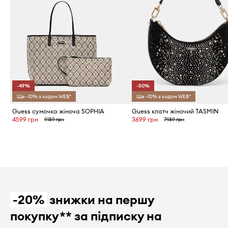
-49%
-50%
Ще -10% з кодом WEB*
Ще -10% з кодом WEB*
Guess сумочка жіноча SOPHIA
Guess клатч жіночий TASMIN
4599 грн
3699 грн
9159 грн
7489 грн
-20%
знижки на першу
покупку** за підписку на