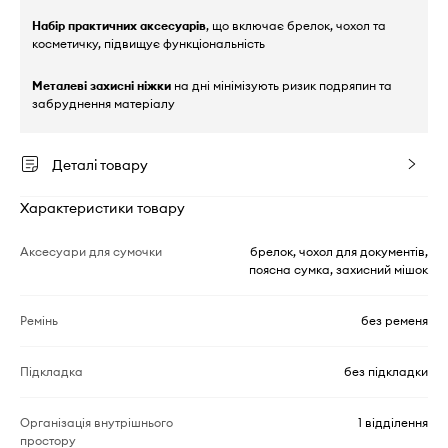
Набір практичних аксесуарів
, що включає брелок, чохол та
косметичку, підвищує функціональність
Металеві захисні ніжки
на дні мінімізують ризик подряпин та
забруднення матеріалу
Деталі товару
Характеристики товару
Аксесуари для сумочки
брелок, чохол для документів,
поясна сумка, захисний мішок
Ремінь
без ременя
Підкладка
без підкладки
Організація внутрішнього
1 відділення
простору