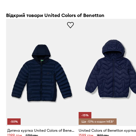
Відкрий товари United Colors of Benetton
-15%
-50%
Ще -10% з кодом WEB*
Дитяча куртка United Colors of Benetton
1399 грн
1599 грн
2799 грн
1899 грн