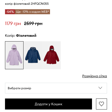
колір фіолетовий 2HFQCN055
-54%
Ще -10% з кодом WEB*
1179 грн
2599 грн
Колір:
фіолетовий
Розмірна сітка
Вибрати розмір
Додати у Кошик