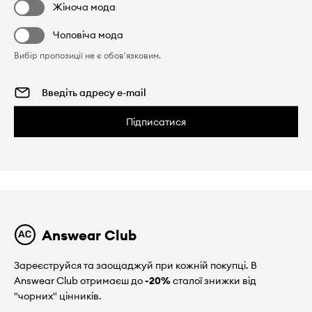
Жіноча мода
Чоловіча мода
Вибір пропозиції не є обов'язковим.
Підписатися
Answear Club
Зареєструйся та заощаджуй при кожній покупці. В
Answear Club отримаєш до
-20%
сталої знижки від
"чорних" цінників.