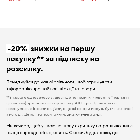
-20%
знижки на першу
покупку** за підписку на
розсилку.
Приєднуйся до нашої спільноти, щоб отримувати
інформацію про найновіші акції та товари.
**Знижка є одноразовою, діє лише на новинки (товари з "чорними"
цінниками) при мінімальному кошику 4000 грн. Промокод не
поєднується з іншими акціями, а деякі товари можуть бути виключені
з його дії. Деталі за посиланням:
виключення з акції
.
Ми хочемо, щоб у Твою поштову скриньку потрапляло лише
те, що справді Тебе цікавить. Скажи, будь ласка, це: