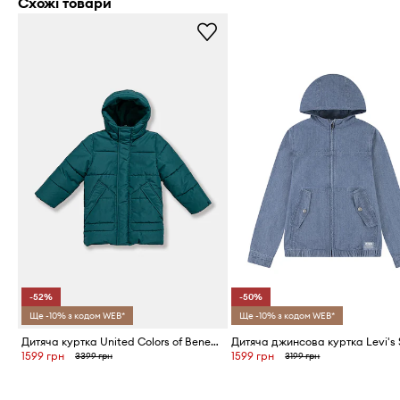
Схожі товари
-52%
-50%
Ще -10% з кодом WEB*
Ще -10% з кодом WEB*
Дитяча куртка United Colors of Benetton
1599 грн
1599 грн
3399 грн
3199 грн