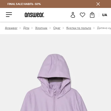
FINAL SALE! НАВІТЬ -50%
Заощаджуй з Answear Club
UA
Answear
Діти
Хлопчик
Одяг
Куртки та пальта