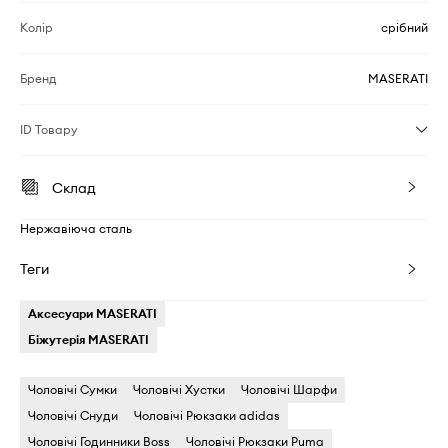
Колір
срібний
Бренд
MASERATI
ID Товару
Склад
Нержавіюча сталь
Теги
Аксесуари MASERATI
Біжутерія MASERATI
Чоловічі Сумки
Чоловічі Хустки
Чоловічі Шарфи
Чоловічі Снуди
Чоловічі Рюкзаки adidas
Чоловічі Годинники Boss
Чоловічі Рюкзаки Puma