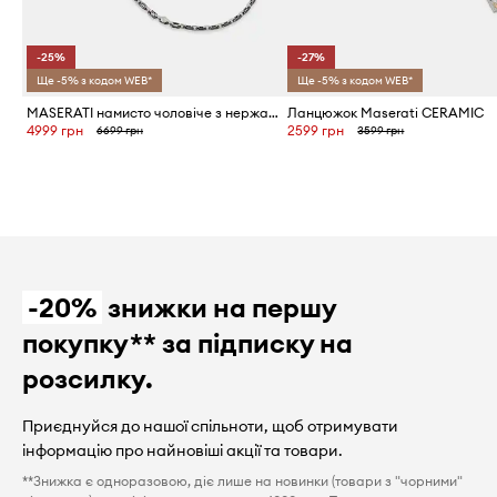
-25%
-27%
Ще -5% з кодом WEB*
Ще -5% з кодом WEB*
MASERATI намисто чоловіче з нержавіючої сталі CERAMIC
Ланцюжок Maserati CERAMIC
4999 грн
2599 грн
6699 грн
3599 грн
-20%
знижки на першу
покупку** за підписку на
розсилку.
Приєднуйся до нашої спільноти, щоб отримувати
інформацію про найновіші акції та товари.
**Знижка є одноразовою, діє лише на новинки (товари з "чорними"