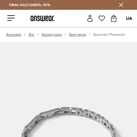
FINAL SALE! НАВІТЬ -50%
Заощаджуй з Answear Club
UA
Answear
Він
Аксесуари
Біжутерія
Браслет Maserati