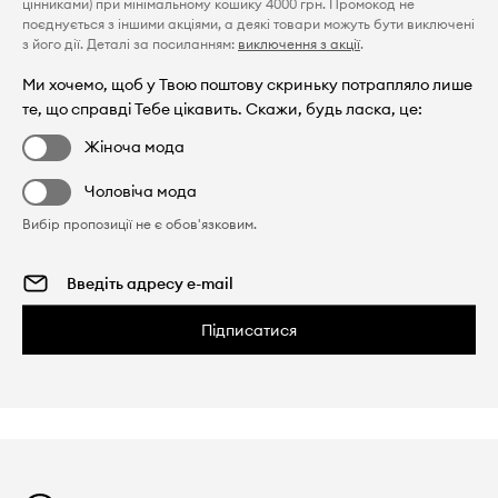
цінниками) при мінімальному кошику 4000 грн. Промокод не
поєднується з іншими акціями, а деякі товари можуть бути виключені
з його дії. Деталі за посиланням:
виключення з акції
.
Ми хочемо, щоб у Твою поштову скриньку потрапляло лише
те, що справді Тебе цікавить. Скажи, будь ласка, це:
Жіноча мода
Чоловіча мода
Вибір пропозиції не є обов'язковим.
Підписатися