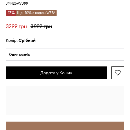
JM425AVD99
-17%
Ще -10% з кодом WEB*
3299 грн
3999 грн
Колір:
срібний
Один розмір
Додати у Кошик