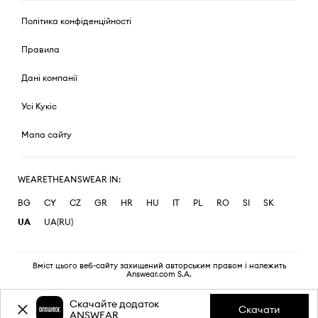
Політика конфіденційності
Правила
Дані компанії
Усі Кукіс
Мапа сайту
WEARETHEANSWEAR IN:
BG
CY
CZ
GR
HR
HU
IT
PL
RO
SI
SK
UA
UA(RU)
Вміст цього веб-сайту захищений авторським правом і належить
Answear.com S.A.
Скачайте додаток
Скачати
ANSWEAR