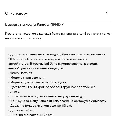
Опис товару
Бавовняна кофта Puma x RIPNDIP
Кофта з капюшоном з колекції Puma виконана з комфортного, злегка
еластичного трикотажу.
- Для виготовлення цього продукту було використано не менше
20% переробленого бавовни, а не бавовни нового
виробництва. В результаті було використано менше води,
енергії і утворилося менше відходів
- Фасон boxy fit.
- Модель з капюшоном.
- Модель з декоративною аплікацією.
- Рукава та нижній край оброблені зручною еластичною
гумкою.
- Практична накладна кишеня-кенгуру спереду.
- Крій рукава з опущеною лінією плеча не обмежує рухливості.
- Довжина рукава (від капюшона): 83 cm.
- Довжина: 70 cm.
- Ширина під пахвами: 77 cm.