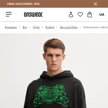
FINAL SALE! НАВІТЬ -50%
Заощаджуй з Answear Club
UA
Answear
Він
Одяг
Кофти
Без застібки
Бавовняна кофта