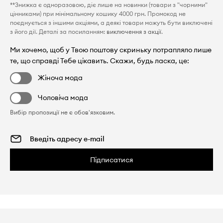
**Знижка є одноразовою, діє лише на новинки (товари з "чорними"
цінниками) при мінімальному кошику 4000 грн. Промокод не
поєднується з іншими акціями, а деякі товари можуть бути виключені
з його дії. Деталі за посиланням:
виключення з акції
.
Ми хочемо, щоб у Твою поштову скриньку потрапляло лише
те, що справді Тебе цікавить. Скажи, будь ласка, це:
Жіноча мода
Чоловіча мода
Вибір пропозиції не є обов'язковим.
Підписатися