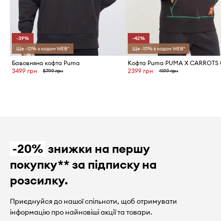
-39%
-42%
Ще -10% з кодом WEB*
Ще -10% з кодом WEB*
Бавовняна кофта Puma
3499 грн
2399 грн
5799 грн
4199 грн
-20%
знижки на першу
покупку** за підписку на
розсилку.
Приєднуйся до нашої спільноти, щоб отримувати
інформацію про найновіші акції та товари.