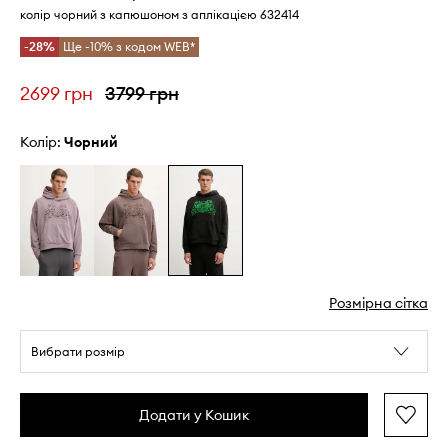
колір чорний з капюшоном з аплікацією 632414
-28%
Ще -10% з кодом WEB*
2699 грн
3799 грн
Колір:
чорний
Розмірна сітка
Вибрати розмір
Додати у Кошик