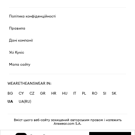
Політика конфіденційності
Правила
Дані компанії
Усі Кукіс
Мапа сайту
WEARETHEANSWEAR IN:
BG
CY
CZ
GR
HR
HU
IT
PL
RO
SI
SK
UA
UA(RU)
Вміст цього веб-сайту захищений авторським правом і належить
Answear.com S.A.