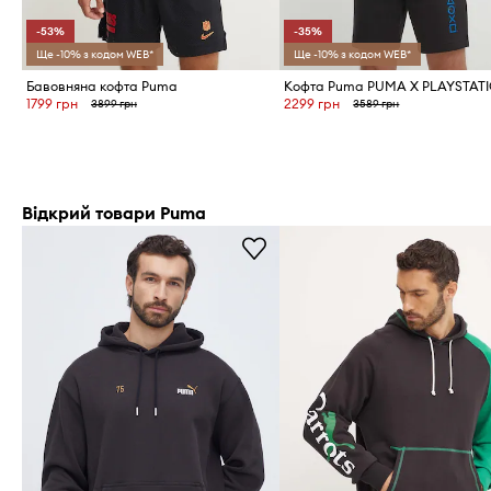
-53%
-35%
Ще -10% з кодом WEB*
Ще -10% з кодом WEB*
Бавовняна кофта Puma
Кофта Puma PUMA X PLAYSTAT
1799 грн
2299 грн
3899 грн
3589 грн
Відкрий товари Puma