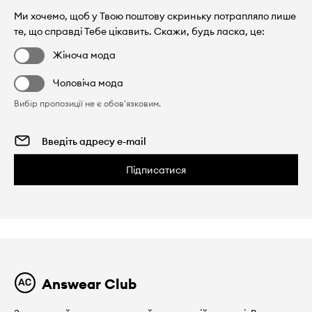
Ми хочемо, щоб у Твою поштову скриньку потрапляло лише
те, що справді Тебе цікавить. Скажи, будь ласка, це:
Жіноча мода
Чоловіча мода
Вибір пропозиції не є обов'язковим.
Підписатися
Answear Club