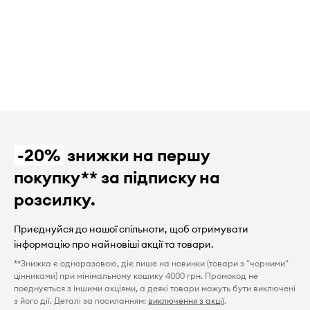
-20%
знижки на першу
покупку** за підписку на
розсилку.
Приєднуйся до нашої спільноти, щоб отримувати
інформацію про найновіші акції та товари.
**Знижка є одноразовою, діє лише на новинки (товари з "чорними"
цінниками) при мінімальному кошику 4000 грн. Промокод не
поєднується з іншими акціями, а деякі товари можуть бути виключені
з його дії. Деталі за посиланням:
виключення з акції
.