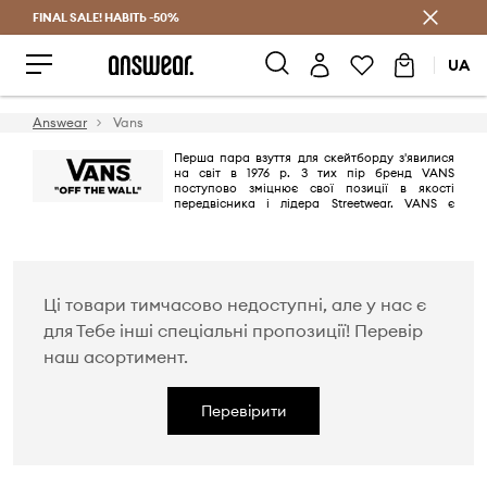
FINAL SALE! НАВІТЬ -50%
Заощаджуй з Answear Club
UA
Answear
Vans
Перша пара взуття для скейтборду з'явилися
на світ в 1976 р. З тих пір бренд VANS
поступово зміцнює свої позиції в якості
передвісника і лідера Streetwear. VANS є
одним з улюблених брендів скейтбордистів, серфінгістів і музикантів.
Причина - унікальна «вафельна» підошва, оригінальний дизайн,
надійна обшивка і оздоблення, що гарантують неймовірний комфорт.
Ці товари тимчасово недоступні, але у нас є
для Тебе інші спеціальні пропозиції! Перевір
наш асортимент.
Перевірити