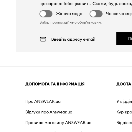
що справді Тебе цікавить. Скажи, будь ласка,
Жіноча мода
Чоловіча мо
Вибір пропозиції не є обов'язковим.
П
ДОПОМОГА ТА ІНФОРМАЦІЯ
ДОСТА
Про ANSWEAR.ua
У відді
Відгуки про Answear.ua
Кур'єр
Правила магазину ANSWEAR.ua
Відділ