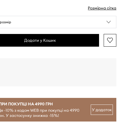
Розмірна сітка
розмір
Додати у Кошик
ПРИ ПОКУПЦІ НА 4990 ГРН
У додаток
е -10% з кодом WEB при покупці на 4990
рн. У застосунку знижка -15%!