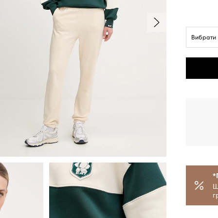
Вибрати 
*
Щ
г