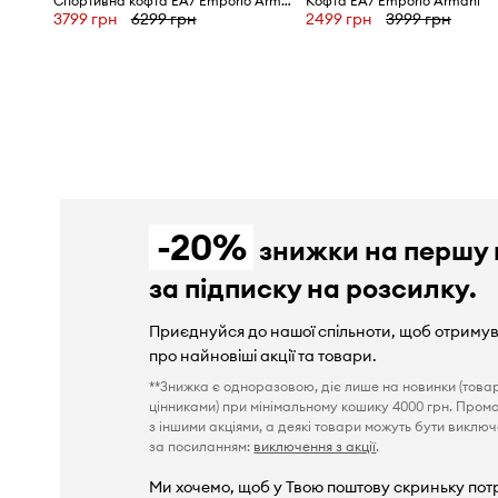
Спортивна кофта EA7 Emporio Armani
Кофта EA7 Emporio Armani
3799 грн
6299 грн
2499 грн
3999 грн
-20%
знижки на першу 
за підписку на розсилку.
Приєднуйся до нашої спільноти, щоб отриму
про найновіші акції та товари.
**Знижка є одноразовою, діє лише на новинки (това
цінниками) при мінімальному кошику 4000 грн. Пром
з іншими акціями, а деякі товари можуть бути виключен
за посиланням:
виключення з акції
.
Ми хочемо, щоб у Твою поштову скриньку пот