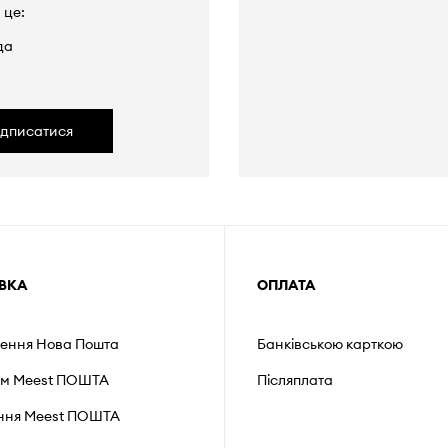
 це:
да
ідписатися
ВКА
ОПЛАТА
лення Нова Пошта
Банківською карткою
ом Meest ПОШТА
Післяплата
ення Мeest ПОШТА