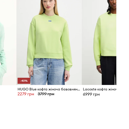
Стандартна розмірна сітка
Ми рекомендуємо вибирати той
розмір, який Ви зазвичай носите.
Розмірна сітка
-40%
HUGO Blue кофта жіноча бавовняна Delessa_B_1
Lacoste кофта жіноча з б
2279 грн
3799 грн
6999 грн