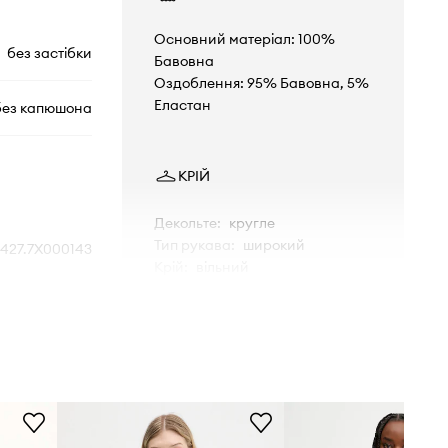
Основний матеріал: 100%
без застібки
Бавовна
Оздоблення: 95% Бавовна, 5%
Еластан
без капюшона
КРІЙ
Декольте
:
кругле
Тип рукава
:
широкий
6427.7X000143
Крій
:
вільний
зелений
РОЗМІРИ
mporio Armani
Зріст моделі - 179 см, розмір
товару, представленого на
моделі - S