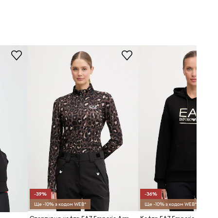
-39%
-36%
Ще -10% з кодом WEB*
Ще -10% з кодом WEB*