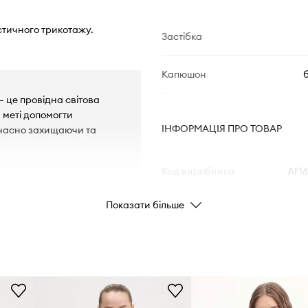
астичного трикотажу.
Застібка
Капюшон
n — це провідна світова
 меті допомогти
ІНФОРМАЦІЯ ПРО ТОВАР
очасно захищаючи та
Код виробника
AF1
ою гумкою.
Показати більше
хливості.
Колір
Бренд
EA7 E
Виробник