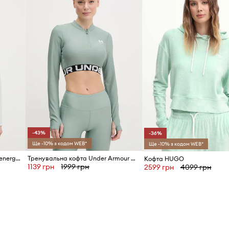
ID Товару
-43%
-36%
Ще -10% з кодом WEB*
Ще -10% з кодом WEB*
Спортивна кофта Mammut Aenergy Light
Тренувальна кофта Under Armour HotGear
Кофта HUGO
1139 грн
1999 грн
2599 грн
4099 грн