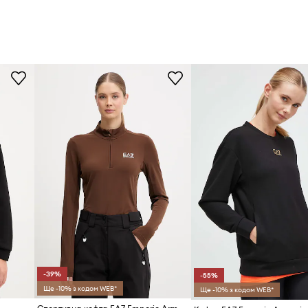
-39%
-55%
Ще -10% з кодом WEB*
Ще -10% з кодом WEB*