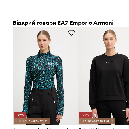
Відкрий товари EA7 Emporio Armani
-39%
-37%
Ще -10% з кодом WEB*
Ще -10% з кодом WEB*