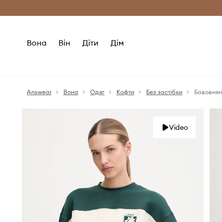
Безкоштовна доставка з ЄС (від 2800 г
Вона
Він
Діти
Дім
Answear
Вона
Одяг
Кофти
Без застібки
Бавовнян
Video