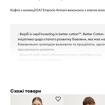
Кофта з колекції EA7 Emporio Armani виконана з злегка ел
- Виріб із серії Investing in better cotton™. Better Cotto
ініціатива щодо сталого розвитку бавовни, яка має на
бавовняним громадам виживати та процвітати, одн
відновлюючи довкілля.
- Вільний крій, який забезпечує повну свободу руху.
- Класичний круглий виріз.
- Рукава та нижній край оброблені зручною еластичн
- Крій рукава з опущеною лінією плеча не обмежує ру
- Довжина рукава (від горловини): 81 cm.
- Довжина: 70 cm.
- Ширина під пахвами: 66 cm.
Схожі товари
- Параметри вказані для розміру: S.