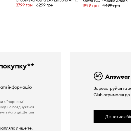
Спортивна кофта EA7 Emporio Armani
Кофта EA7 Emporio Armani
3799 грн
6299 грн
1999 грн
4499 грн
покупку**
Answear
вати інформацію
Зареєструйся та з
Club отримаєш до
ри з "чорними"
окод не поєднується
і з його дії. Деталі
Дізнатися б
рапляло лише те,