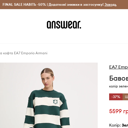
рн)
FINAL SALE НАВІТЬ -50% | Додаткові знижки в застосунку!
Лише оригінальні товари
Заощаджуй з Answear Clu
Заходь
а кофта EA7 Emporio Armani
EA7 Emp
Бавов
колір зеле
-37%
Щ
5599 г
Колір:
з