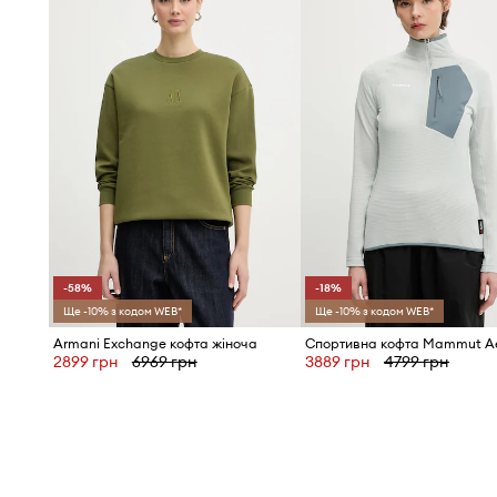
-58%
-18%
Ще -10% з кодом WEB*
Ще -10% з кодом WEB*
Armani Exchange кофта жіноча
2899 грн
6969 грн
3889 грн
4799 грн