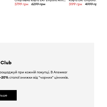
Спортивна кофта EA7 Emporio Armani
Кофта EA7 Emporio Armani
3799 грн
6299 грн
3199 грн
4999 грн
 Club
аощаджуй при кожній покупці. В Answear
-20%
сталої знижки від "чорних" цінників.
ільше