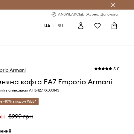
b
-20% на перше замовлення
ANSWEARClub
Журнал
Допомога
UA
|
RU
5.0
orio Armani
няна кофта EA7 Emporio Armani
ний з аплікацією AF16427.7X000143
е -10% з кодом WEB*
рн
8999 грн
елений