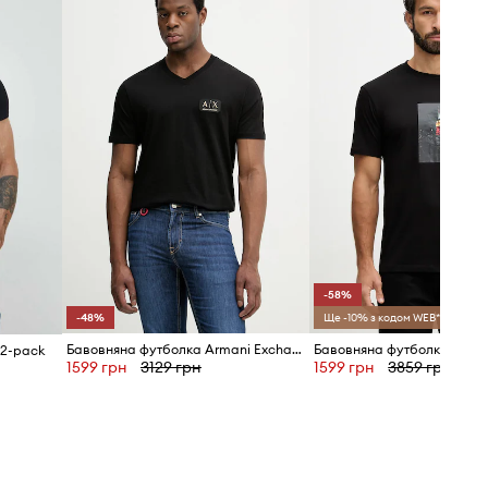
Розміри, представлені в магазині,
перераховані за стандартною
європейською сіткою розмірів. На
етикетці доставленого товару
вказано оригінальне маркування
виробника.
Розмірна сітка
-58%
-48%
Ще -10% з кодом WEB*
Бавовняна футболка Armani Exchange
 2-pack
1599 грн
3129 грн
1599 грн
3859 грн