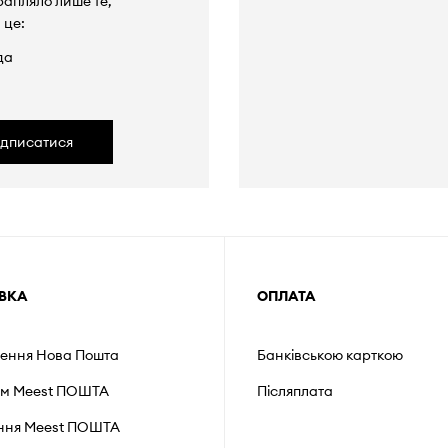
рапляло лише те,
 це:
да
ідписатися
ВКА
ОПЛАТА
лення Нова Пошта
Банківською карткою
ом Meest ПОШТА
Післяплата
ення Мeest ПОШТА