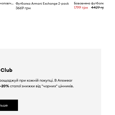
Armani Exchange футболка чоловіча бавовняна
Футболка Armani Exchange 2-pack
1799 грн
4429 грн
3669 грн
 Club
аощаджуй при кожній покупці. В Answear
-20%
сталої знижки від "чорних" цінників.
ільше