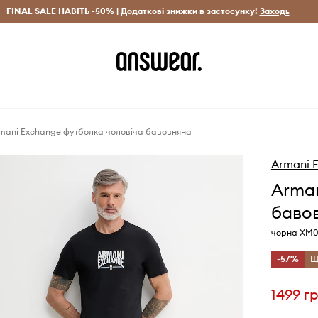
рн)
FINAL SALE НАВІТЬ -50% | Додаткові знижки в застосунку!
Лише оригінальні товари
Заощаджуй з Answear Clu
Заходь
mani Exchange футболка чоловіча бавовняна
Armani 
Arman
баво
чорна XM0
-57%
Щ
1499 г