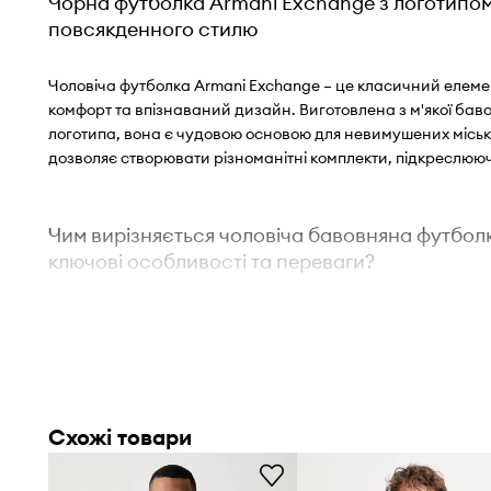
Чорна футболка Armani Exchange з логотипом 
повсякденного стилю
Чоловіча футболка Armani Exchange – це класичний елем
комфорт та впізнаваний дизайн. Виготовлена з м'якої бав
логотипа, вона є чудовою основою для невимушених міськ
дозволяє створювати різноманітні комплекти, підкреслююч
Чим вирізняється чоловіча бавовняна футбол
ключові особливості та переваги?
Стандартний крій
забезпечує свободу рухів і комфор
фігурі.
Універсальна футболка
є чудовою основою для багат
Схожі товари
образів.