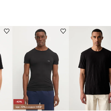
-43%
Ще -10% з кодом WEB*