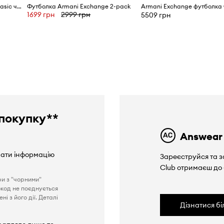
Armani Exchange футболка basic чоловіча бавовняна
Футболка Armani Exchange 2-pack
1699 грн
2999 грн
5509 грн
покупку**
Answear
вати інформацію
Зареєструйся та з
Club отримаєш до
ри з "чорними"
окод не поєднується
і з його дії. Деталі
Дізнатися б