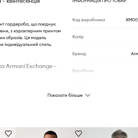
– квінтесенція
ІНФОРМАЦІЯ ПРО ТОВАР
Код виробника
XM00
ент гардероба, що поєднує
овни, з характерним принтом
Колір
их образів. Ця модель
и індивідуальний стиль.
Бренд
Arm
ка Armani Exchange –
Виробник
ID Товару
Показати більше
тну посадку по
ьох чоловічих