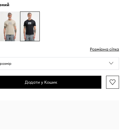
орний
Розмірна сітка
розмір
Додати у Кошик