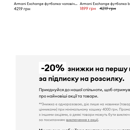
Armani Exchange футболка чоловіча бавовняна
1899 грн
4219 грн
4219 грн
-20%
знижки на першу 
за підписку на розсилку.
Приєднуйся до нашої спільноти, щоб отриму
про найновіші акції та товари.
**Знижка є одноразовою, діє лише на новинки (това
цінниками) при мінімальному кошику 4000 грн. Пром
з іншими акціями, а деякі товари можуть бути виключен
за посиланням:
виключення з акції
.