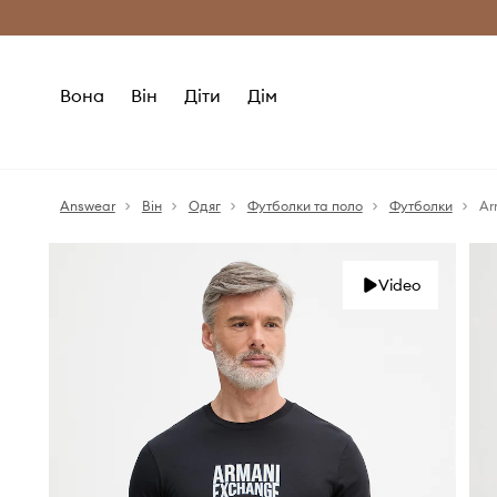
Безкоштовна доставка з ЄС (від 2800 г
Вона
Він
Діти
Дім
Answear
Він
Одяг
Футболки та поло
Футболки
Ar
Video