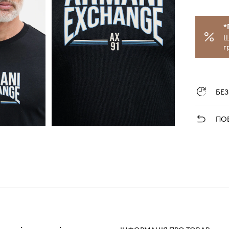
*
Щ
г
БЕ
ПО