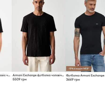
ною на дотик.
ля щоденних
реслюючи
 додає футболці
-15% з кодом WEB*
Armani Exchange футболка basic чоловіча бавовняна
Armani Exchange футболка чоловіча бавовняна
Футболка Armani Exchange
5509 грн
3669 грн