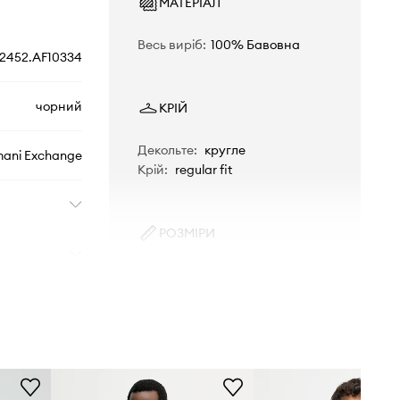
МАТЕРІАЛ
Весь виріб
:
100% Бавовна
2452.AF10334
чорний
КРІЙ
Декольте
:
кругле
ani Exchange
Крій
:
regular fit
РОЗМІРИ
Зріст моделі - 190 см, розмір
товару, представленого на
моделі - M
Стандартна розмірна сітка
Ми рекомендуємо вибирати той
розмір, який Ви зазвичай носите.