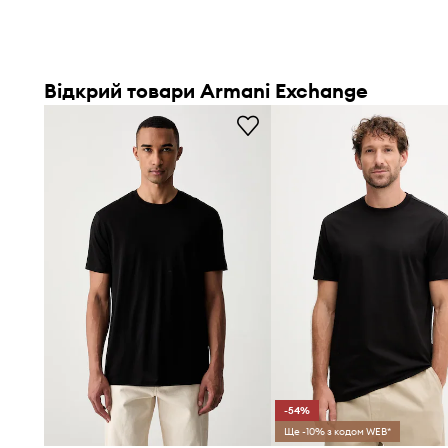
Відкрий товари Armani Exchange
-54%
Ще -10% з кодом WEB*