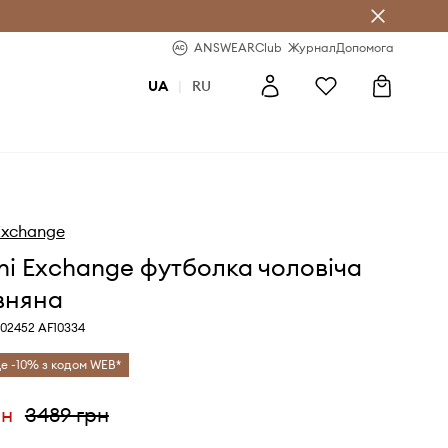
b
-20% на перше замовлення
ANSWEARClub
Журнал
Допомога
UA
|
RU
Exchange
i Exchange футболка чоловіча
вняна
02452 AF10334
е -10% з кодом WEB*
рн
3489 грн