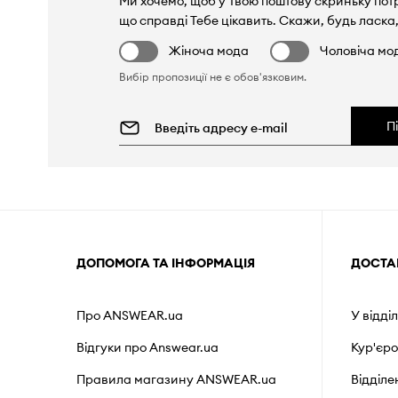
Ми хочемо, щоб у Твою поштову скриньку пот
що справді Тебе цікавить. Скажи, будь ласка,
Жіноча мода
Чоловіча мо
Вибір пропозиції не є обов'язковим.
П
ДОПОМОГА ТА ІНФОРМАЦІЯ
ДОСТА
Про ANSWEAR.ua
У відді
Відгуки про Answear.ua
Кур'єр
Правила магазину ANSWEAR.ua
Відділ