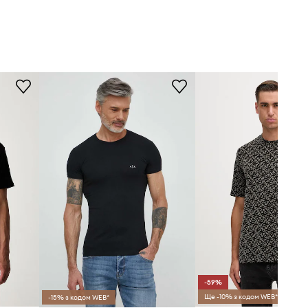
-59%
Ще -10% з кодом WEB*
-15% з кодом WEB*