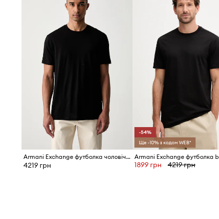
100% бавовна
у вигляді трикотажу є м'якою та приєм
Повсякденний характер
робить модель ідеальною д
комплектів.
Класичний круглий виріз
естетично виглядає, підк
позачасовий дизайн.
Виразний принт з логотипом
бренду Armani Exchange
впізнаваного стилю.
-54%
Ще -10% з кодом WEB*
Armani Exchange футболка чоловіча бавовняна
1899 грн
4219 грн
4219 грн