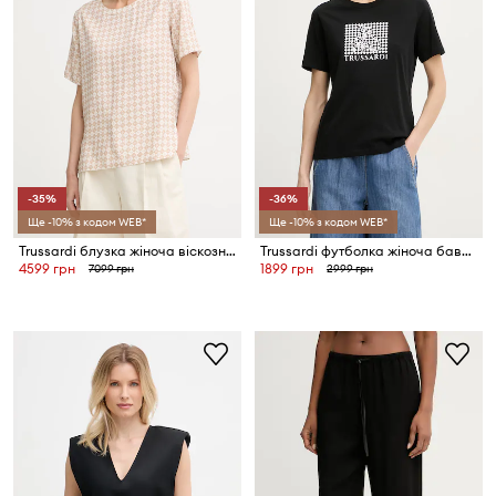
-35%
-36%
Ще -10% з кодом WEB*
Ще -10% з кодом WEB*
Trussardi блузка жіноча віскозна
Trussardi футболка жіноча бавовняна
4599 грн
1899 грн
7099 грн
2999 грн