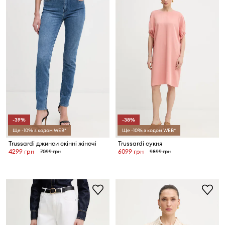
-39%
-38%
Ще -10% з кодом WEB*
Ще -10% з кодом WEB*
Trussardi джинси скінні жіночі
Trussardi сукня
4299 грн
6099 грн
7099 грн
9899 грн