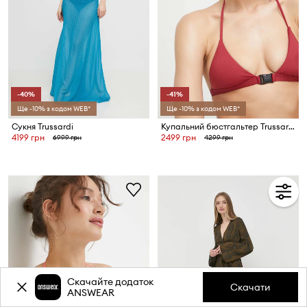
-40%
-41%
Ще -10% з кодом WEB*
Ще -10% з кодом WEB*
Сукня Trussardi
Купальний бюстгальтер Trussardi
4199 грн
2499 грн
6999 грн
4299 грн
Скачайте додаток
Скачати
ANSWEAR