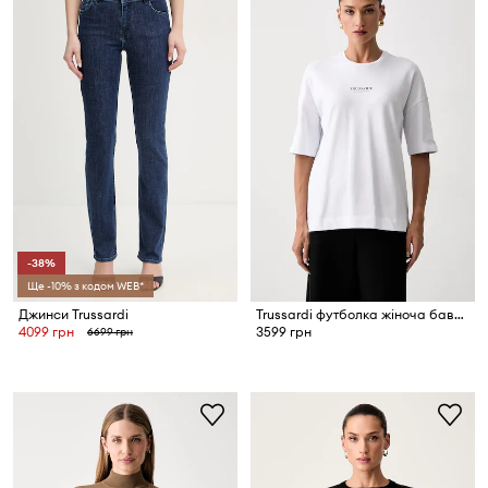
-38%
Ще -10% з кодом WEB*
Джинси Trussardi
Trussardi футболка жіноча бавовняна
4099 грн
3599 грн
6699 грн