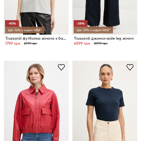
-40%
-38%
Ще -10% з кодом WEB*
Ще -10% з кодом WEB*
Trussardi футболка жіноча з бавовни
Trussardi джинси wide leg жіночі
1799 грн
6599 грн
2999 грн
10799 грн