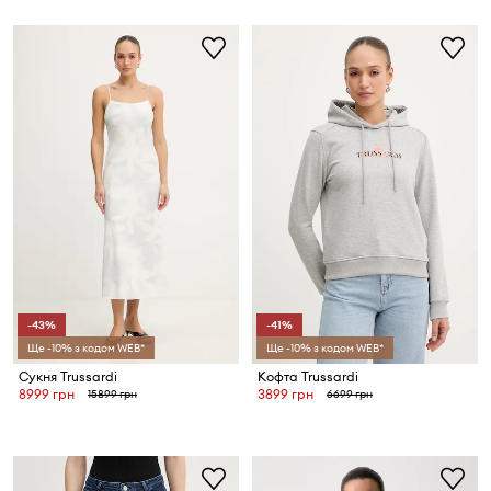
-43%
-41%
Ще -10% з кодом WEB*
Ще -10% з кодом WEB*
Сукня Trussardi
Кофта Trussardi
8999 грн
3899 грн
15899 грн
6699 грн