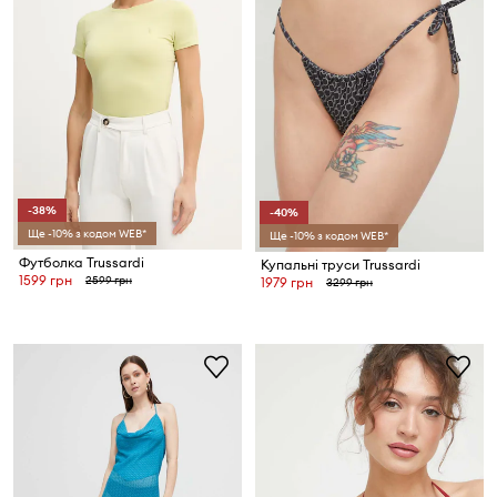
-38%
-40%
Ще -10% з кодом WEB*
Ще -10% з кодом WEB*
Футболка Trussardi
Купальні труси Trussardi
1599 грн
2599 грн
1979 грн
3299 грн