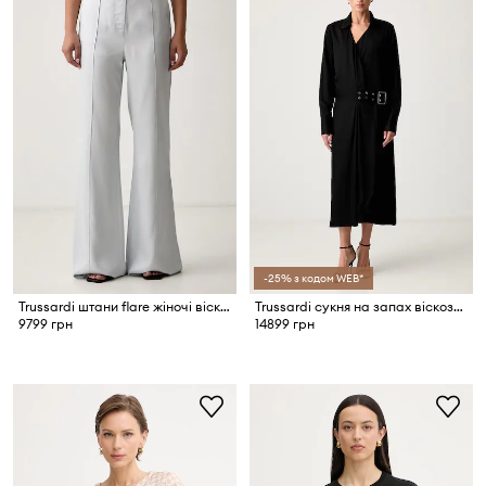
-25% з кодом WEB*
Trussardi штани flare жіночі віскозні
Trussardi сукня на запах віскозна
9799 грн
14899 грн