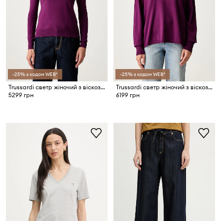
-25% з кодом WEB*
-25% з кодом WEB*
Trussardi светр жіночий з віскозою
Trussardi светр жіночий з віскозою
5299 грн
6199 грн