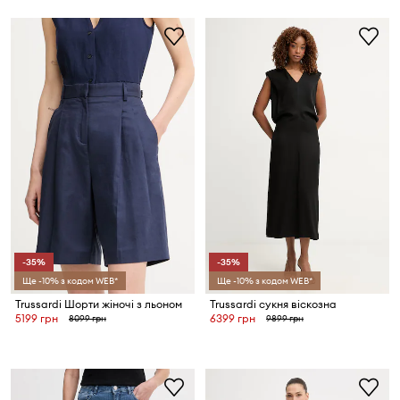
-35%
-35%
Ще -10% з кодом WEB*
Ще -10% з кодом WEB*
Trussardi Шорти жіночі з льоном
Trussardi сукня віскозна
5199 грн
6399 грн
8099 грн
9899 грн