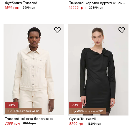
Футболка Trussardi
Trussardi коротка куртка жіноча шкіряна
1699 грн
15999 грн
2599 грн
25399 грн
-38%
-54%
Ще -10% з кодом WEB*
Ще -10% з кодом WEB*
Trussardi жіноче бавовняне
Сукня Trussardi
7099 грн
11599 грн
8299 грн
18299 грн