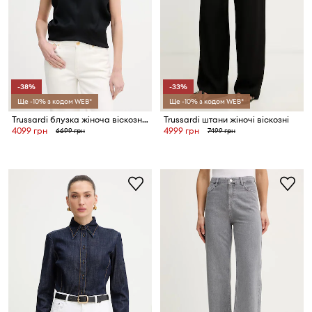
-38%
-33%
Ще -10% з кодом WEB*
Ще -10% з кодом WEB*
Trussardi блузка жіноча віскозна
Trussardi штани жіночі віскозні
4099 грн
4999 грн
6699 грн
7499 грн