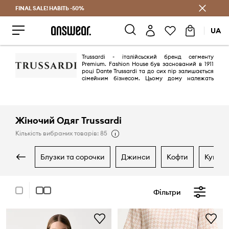
FINAL SALE! НАВІТЬ -50%
Заощаджуй з Answear Club
UA
Trussardi - італійсьский бренд сегменту
Premium. Fashion House був заснований в 1911
році Dante Trussardi та до сих пір залишається
сімейним бізнесом. Цьому дому належать
бренди Trussardi, Tru Trussardi, Trussardi Junior і Home Design. До того ж
у бренду власний ресторан з двома зірками Мішлен - Ristorante
Trussardi Alla Scala.
Жіночий Одяг Trussardi
Кількість вибраних товарів: 85
блузки та сорочки
джинси
кофти
купал
Фільтри