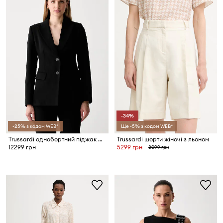
-34%
-25% з кодом WEB*
Ще -5% з кодом WEB*
Trussardi однобортний піджак жіночий
Trussardi шорти жіночі з льоном
12299 грн
5299 грн
8099 грн