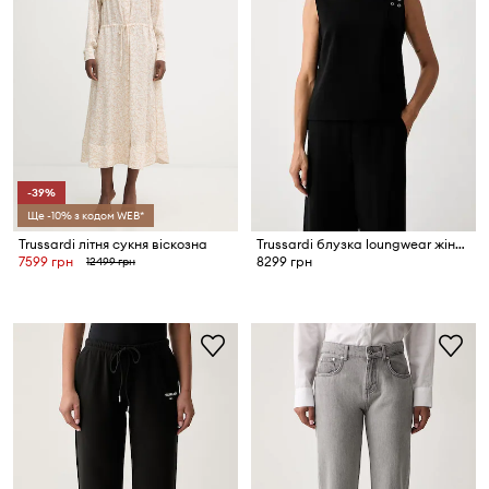
-39%
Ще -10% з кодом WEB*
Trussardi літня сукня віскозна
Trussardi блузка loungwear жіноча
7599 грн
8299 грн
12499 грн