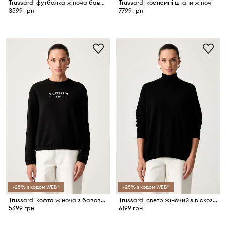
Trussardi футболка жіноча бавовняна
Trussardi костюмні штани жіночі
3599 грн
7799 грн
-25% з кодом WEB*
-25% з кодом WEB*
Trussardi кофта жіноча з бавовною
Trussardi светр жіночий з віскозою
5699 грн
6199 грн