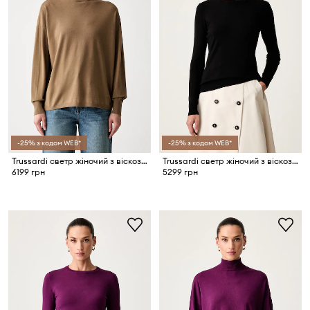
-25% з кодом WEB*
-25% з кодом WEB*
Trussardi светр жіночий з віскозою
Trussardi светр жіночий з віскозою
6199 грн
5299 грн