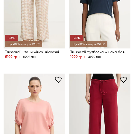
-35%
-33%
Ще -10% з кодом WEB*
Ще -10% з кодом WEB*
Trussardi штани жіночі віскозні
Trussardi футболка жіноча бавовняна
5199 грн
1999 грн
8099 грн
2999 грн