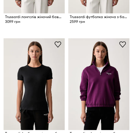
Trussardi лонгслів жіночий бавовняний з еластаном
Trussardi футболка жіноча з бавовною
3099 грн
2599 грн