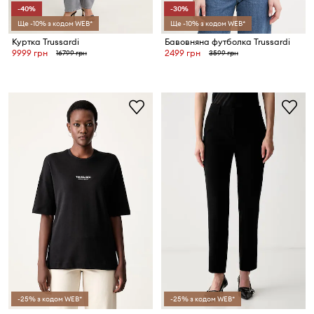
-40%
-30%
Ще -10% з кодом WEB*
Ще -10% з кодом WEB*
Куртка Trussardi
Бавовняна футболка Trussardi
9999 грн
2499 грн
16799 грн
3599 грн
-25% з кодом WEB*
-25% з кодом WEB*