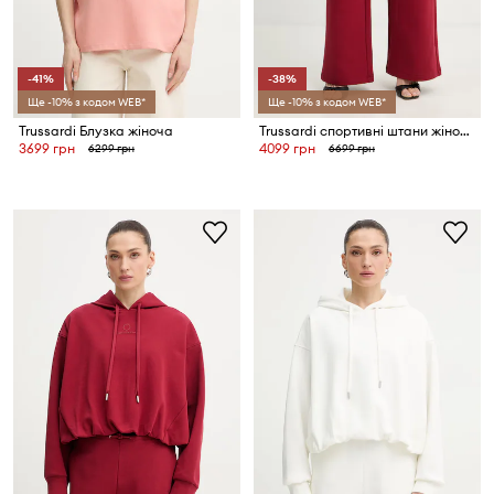
-41%
-38%
Ще -10% з кодом WEB*
Ще -10% з кодом WEB*
Trussardi Блузка жіноча
Trussardi спортивні штани жіночі бавовняні
3699 грн
4099 грн
6299 грн
6699 грн